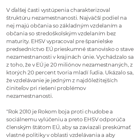
V ďalšej časti vystúpenia charakterizoval
štruktúru nezamestnanosti. Najväčší podiel na
nej majú občania so základným vzdelaním a
občania so stredoškolským vzdelaním bez
maturity. EHSV vypracoval pre španielske
predsedníctvo EÚ prieskumné stanovisko o stave
nezamestnanosti v krajinách únie. Vychádzalo sa
z toho, že v EÚ je 20 miliónov nezamestnaných, z
ktorých 20 percent tvoria mladí ľudia. Ukázalo sa,
že vzdelávanie je jedným z najdôležitejších
činiteľov pri riešení problémov
nezamestnanosti.
"Rok 2010 je Rokom boja proti chudobe a
sociálnemu vylúčeniu a preto EHSV odporúča
členským štátom EÚ, aby sa zaviazali preskúmať
vlastné politiky v oblasti vzdelávania a aby