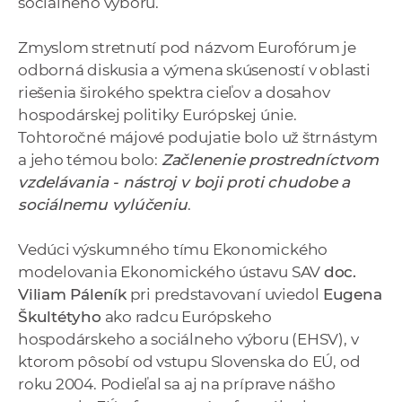
sociálneho výboru.
a
c
Zmyslom stretnutí pod názvom Eurofórum je
o
odborná diskusia a výmena skúseností v oblasti
v
riešenia širokého spektra cieľov a dosahov
n
hospodárskej politiky Európskej únie.
í
Tohtoročné májové podujatie bolo už štrnástym
k
a jeho témou bolo:
Začlenenie prostredníctvom
o
vzdelávania - nástroj v boji proti chudobe a
c
sociálnemu vylúčeniu
.
h
S
Vedúci výskumného tímu Ekonomického
A
modelovania Ekonomického ústavu SAV
doc.
V
Viliam Páleník
pri predstavovaní uviedol
Eugena
Škultétyho
ako radcu Európskeho
hospodárskeho a sociálneho výboru (EHSV), v
ktorom pôsobí od vstupu Slovenska do EÚ, od
roku 2004. Podieľal sa aj na príprave nášho