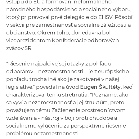
vstupu do EÚ a formovaní neformálneho
národného hospodárskeho a sociálneho výboru,
ktorý pripravoval prvé delegácie do EHSV. Pôsobí
v sekcii pre zamestnanosť a sociálne záležitosti a
občianstvo. Okrem toho, donedávna bol
viceprezidentom Konfederácie odborových
zväzov SR.
"Riešenie najpálčivejšej otázky z pohľadu
odborárov – nezamestnanosti – je z európskeho
pohľadu trocha iné ako je zakotvené v našej
legislatíve," povedal na úvod
Eugen Škultéty
, keď
charakterizoval tému stretnutia. "Poznáme, ako
sa vyvíja nezamestnanosť a jej štruktúra, preto
považujem tému Začlenenie prostredníctvom
vzdelávania - nástroj v boji proti chudobe a
sociálnemu vylúčeniu za perspektívne riešenie
problému nezamestnanosti."