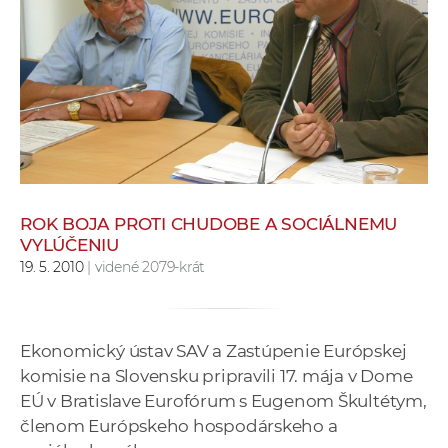
e
v
p
r
a
c
o
v
n
ROK BOJA PROTI CHUDOBE A SOCIÁLNEMU
í
VYLÚČENIU
č
19. 5. 2010
| videné 2079-krát
k
a
c
Ekonomický ústav SAV a Zastúpenie Európskej
h
komisie na Slovensku pripravili 17. mája v Dome
a
EÚ v Bratislave Eurofórum s Eugenom Škultétym,
p
členom Európskeho hospodárskeho a
r