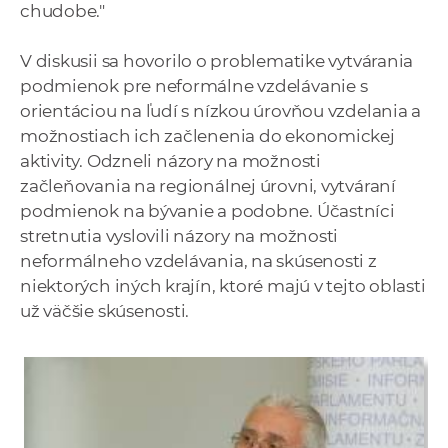
chudobe."
V diskusii sa hovorilo o problematike vytvárania
podmienok pre neformálne vzdelávanie s
orientáciou na ľudí s nízkou úrovňou vzdelania a
možnostiach ich začlenenia do ekonomickej
aktivity. Odzneli názory na možnosti
začleňovania na regionálnej úrovni, vytváraní
podmienok na bývanie a podobne. Účastníci
stretnutia vyslovili názory na možnosti
neformálneho vzdelávania, na skúsenosti z
niektorých iných krajín, ktoré majú v tejto oblasti
už väčšie skúsenosti.