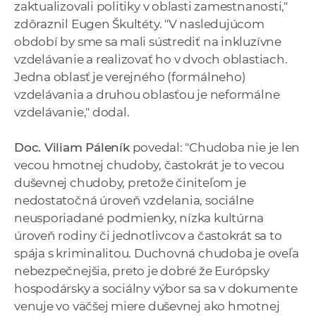
zaktualizovali politiky v oblasti zamestnanosti,"
zdôraznil Eugen Škultéty. "V nasledujúcom
období by sme sa mali sústrediť na inkluzívne
vzdelávanie a realizovať ho v dvoch oblastiach.
Jedna oblasť je verejného (formálneho)
vzdelávania a druhou oblasťou je neformálne
vzdelávanie," dodal.
Doc. Viliam Páleník
povedal: "Chudoba nie je len
vecou hmotnej chudoby, častokrát je to vecou
duševnej chudoby, pretože činiteľom je
nedostatočná úroveň vzdelania, sociálne
neusporiadané podmienky, nízka kultúrna
úroveň rodiny či jednotlivcov a častokrát sa to
spája s kriminalitou. Duchovná chudoba je oveľa
nebezpečnejšia, preto je dobré že Európsky
hospodársky a sociálny výbor sa sa v dokumente
venuje vo väčšej miere duševnej ako hmotnej