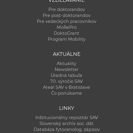
VZDELÁVANIE
Pre doktorandov
Pre post-doktorandov
Pre vedeckých pracovníkov
MoRePro
DoktoGrant
Program Mobility
AKTUÁLNE
Aktuality
Newsletter
Úradná tabuľa
70. výročie SAV
Areál SAV v Bratislave
Čo ponúkame
LINKY
Inštitucionálny repozitár SAV
Slovenský archív soc. dát
Databáza fytocenolog. zápisov