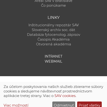
Areál SAV v Bratislave
Čo ponúkame
LINKY
Inštitucionálny repozitár SAV
Slovenský archív soc. dát
Databáza fytocenolog. zápisov
Časopis Akadémia
Otvorená akadémia
INTRANET
WEBMAIL
Za účelom poskytovania našich služieb zbierame súbory
cookies a sledujeme návštevnosť prostredníctvom
aplikácie tretej strany. Viac o
SAV cookies
.
Technická podpora:
CSČ SAV, v. v. i. - Výpočtové stredisko SAV
Viac možností
Odmietnuť
Prijať všetky