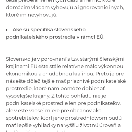
domácim vládam vyhovujú a ignorovanie iných,
ktoré im nevyhovujú.
Aké sú špecifiká slovenského
podnikateľského prostredia v rámci EÚ.
Slovensko je v porovnaní s tzv. starými členskými
krajinami EÚ ešte stále relatívne málo výkonnou
ekonomikou a chudobnou krajinou. Preto je pre
nás ešte dôležitejšie mať priaznivé podnikateľské
prostredie, ktoré nám pomôže dobiehať
vyspelejšie krajiny. Z tohto pohľadu nie je
podnikateľské prostredie len pre podnikateľov,
ale v ešte väčšej miere pre občanov ako
spotrebiteľov, ktorí jeho prostredníctvom budú
mať lepšie vyhliadky na vyššiu životnú úroveň a