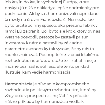
ich krajín do krajín východnej Európy, ktoré
poskytujú nižšie náklady a lepšie podmienky pre
podnikanie. Ak by sa zharmonizovali napr. dane
či mzdy na úrovni Francúzska či Nemecka, bol
by to určite účinný spôsob, ako presunu fabrík v
rámci EÚ zabrániť. Bol by to ale krok, ktorý by nás
výrazne poškodil, pretože by zastavil prísun
investorov k nám a nastavil by základné
parametre ekonomiky tak vysoko, že by nás to
mohlo zruinovať. Pochopiteľne, v praxi k takému
rozhodnutiu nepríde, pretože to – zatiaľ - nie je
možné bez nášho súhlasu, ale tento príklad
ilustruje, kam vedie harmonizácia.
Harmonizácia
je hľadanie kompromisného
rozhodnutia politickým rozhodnutím, ktoré by
vždy bolo v prospech „silnejších“, v prípade
nášho príkladu by harmonizácia viedla k