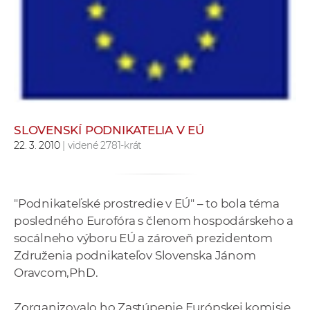
e
v
p
r
a
c
o
SLOVENSKÍ PODNIKATELIA V EÚ
v
22. 3. 2010
| videné 2781-krát
n
í
č
k
"Podnikateľské prostredie v EÚ" – to bola téma
a
posledného Eurofóra s členom hospodárskeho a
c
socálneho výboru EÚ a zároveň prezidentom
h
Združenia podnikateľov Slovenska Jánom
a
Oravcom,PhD.
p
r
Zorganizovalo ho Zastúpenie Európskej komisie