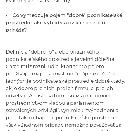
kvalitnejšie tovary a služby.
Čo vymedzuje pojem "dobré" podnikateľské
prostredie, aké výhody a riziká so sebou
prináša?
Definícia "dobrého" alebo priaznivého
podnikateľského prostredia je veľmi dôležitá.
Často totiž rôzni ľudia, ktorí tento pojem
používajú, majú na mysli niečo úplne iné. Pre
jedných je podnikateľské prostredie dobré vtedy,
ak je dobré pre nich, pre ich firmu, či pre ich
odvetvie. A často sa tomu snažia napomôcť
prostredníctvom vládou a parlamentom
schválených privilégií, výnimiek, zvýhodnení a
pod. Takto chápané podnikateľské prostredie
však v žiadnom prípade nemožno považovať za