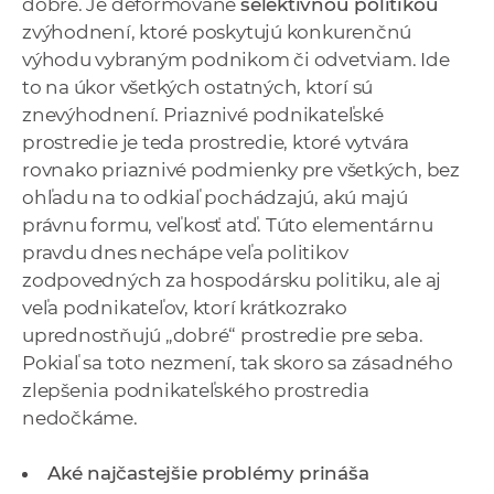
dobré. Je deformované
selektívnou politikou
zvýhodnení, ktoré poskytujú konkurenčnú
výhodu vybraným podnikom či odvetviam. Ide
to na úkor všetkých ostatných, ktorí sú
znevýhodnení. Priaznivé podnikateľské
prostredie je teda prostredie, ktoré vytvára
rovnako priaznivé podmienky pre všetkých, bez
ohľadu na to odkiaľ pochádzajú, akú majú
právnu formu, veľkosť atď. Túto elementárnu
pravdu dnes nechápe veľa politikov
zodpovedných za hospodársku politiku, ale aj
veľa podnikateľov, ktorí krátkozrako
uprednostňujú „dobré“ prostredie pre seba.
Pokiaľ sa toto nezmení, tak skoro sa zásadného
zlepšenia podnikateľského prostredia
nedočkáme.
Aké najčastejšie problémy prináša