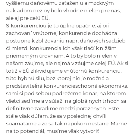
vyššiemu daňovému zaťaženiu a mzdovým
nákladom než by bolo vhodné nielen pre nás,
ale aj pre celú EÚ.
S konkurenciou
je to úplne opačne: aj pri
zachovaní vnútornej konkurencie dochádza
postupne k zbližovaniu napr. daňových sadzieb
či miezd, konkurencia ich však tlačí k nižším
priemerným úrovniam. A to by bolo nielen v
našom záujme, ale najmä v záujme celej EÚ. Ak si
totiž v EÚ zlikvidujeme vnútornú konkurenciu,
túto hybnú silu, bez ktorej nie je možná a
predstaviteľná konkurencieschopná ekonomika,
sami si pod sebou podrežeme konár, na ktorom
všetci sedíme a v súťaži na globálnych trhoch sa
definitívne zaradíme medzi porazených. Ešte
stále však dúfam, že sa v poslednej chvíli
spamätáme a že sa tak napokon nestane. Máme
na to potenciál, musíme však vytvoriť