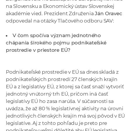
a
na Slovensku a Ekonomický ústav Slovenskej
c
akadémie vied. Prezident Združenia
Ján Oravec
o
odpovedal na otázky Tlačového odboru SAV:
v
n
V čom spočíva význam jednotného
í
chápania širokého pojmu podnikateľské
k
prostredie v priestore EÚ?
o
c
h
Podnikateľské prostredie v EÚ sa dnes skladá z
S
podnikateľských prostredí 27 členských krajín
A
EÚ a z legislatívy EÚ, z ktorej sa časť snaží vytvoriť
V
jednotný vnútorný trh EÚ, pričom iná časť
legislatívy EÚ ho zasa narúša. V súčasnosti sa
uvádza, že až 80 % legislatívnej aktivity na úrovni
jednotlivých členských krajín má svoj pôvod v EÚ
legislatíve. Aj z tohto pohľadu je preto pre
podnikateľov veľmi dôležité,aby EÚ legislatíva,