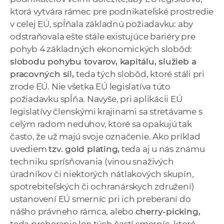
ktorá vytvára rámec pre podnikateľské prostredie
v celej EÚ, spĺňala základnú požiadavku: aby
odstraňovala ešte stále existujúce bariéry pre
pohyb 4 základných ekonomických slobôd:
slobodu pohybu tovarov, kapitálu, služieb a
pracovných síl,
teda tých slobôd, ktoré stáli pri
zrode EÚ. Nie všetka EÚ legislatíva túto
požiadavku spĺňa. Navyše, pri aplikácii EÚ
legislatívy členskými krajinami sa stretávame s
celým radom neduhov, ktoré sa opakujú tak
často, že už majú svoje označenie. Ako príklad
uvediem
tzv. gold plating,
teda aj u nás známu
techniku sprísňovania (vinou snaživých
úradníkov či niektorých nátlakových skupín,
spotrebiteľských či ochranárskych združení)
ustanovení EÚ smerníc pri ich preberaní do
nášho právneho rámca, alebo
cherry-picking,
teda preberanie len tých častí smerníc, ktoré