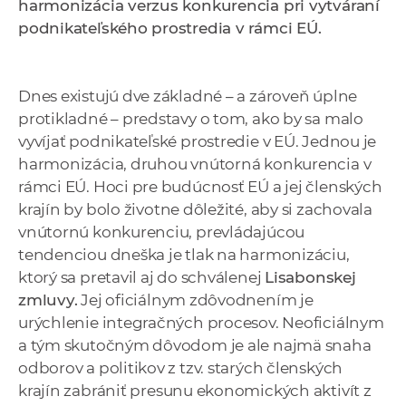
harmonizácia verzus konkurencia pri vytváraní
podnikateľského prostredia v rámci EÚ.
Dnes existujú dve základné – a zároveň úplne
protikladné – predstavy o tom, ako by sa malo
vyvíjať podnikateľské prostredie v EÚ. Jednou je
harmonizácia, druhou vnútorná konkurencia v
rámci EÚ. Hoci pre budúcnosť EÚ a jej členských
krajín by bolo životne dôležité, aby si zachovala
vnútornú konkurenciu, prevládajúcou
tendenciou dneška je tlak na harmonizáciu,
ktorý sa pretavil aj do schválenej
Lisabonskej
zmluvy.
Jej oficiálnym zdôvodnením je
urýchlenie integračných procesov. Neoficiálnym
a tým skutočným dôvodom je ale najmä snaha
odborov a politikov z tzv. starých členských
krajín zabrániť presunu ekonomických aktivít z