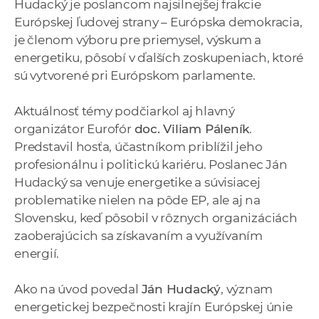
Hudacký je poslancom najsilnejšej frakcie
Európskej ľudovej strany – Európska demokracia,
je členom výboru pre priemysel, výskum a
energetiku, pôsobí v ďalších zoskupeniach, ktoré
sú vytvorené pri Európskom parlamente.
Aktuálnosť témy podčiarkol aj hlavný
organizátor Eurofór
doc. Viliam Páleník
.
Predstavil hosťa, účastníkom priblížil jeho
profesionálnu i politickú kariéru. Poslanec Ján
Hudacký sa venuje energetike a súvisiacej
problematike nielen na pôde EP, ale aj na
Slovensku, keď pôsobil v rôznych organizáciách
zaoberajúcich sa získavaním a využívaním
energií.
Ako na úvod povedal
Ján Hudacký
, význam
energetickej bezpečnosti krajín Európskej únie