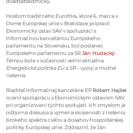
dvadsaťsedmičky.
a
c
Hosťom tradičného Eurofóra, ktoré 6. marca v
o
Dome Európskej únie v Bratislave pripravil
v
Ekonomický ústav SAV v spolupráci s
n
Informačnou kanceláriou Európskeho
í
parlamentu na Slovensku, bol poslanec
k
Európskeho parlamentu za SR
Ján Hudacký
.
o
Témou bola v súčasnosti veľmi aktuálna
c
Energetická politika EÚ a SR – výzvy a možné
h
riešenia
.
S
A
Riaditeľ Informačnej kancelárie EP
Róbert Hajšel
V
ocenil spoluprácu s Ekonomickým ústavom SAV
pri organizovaní týchto podujatí. Ich zmyslom je
odborná diskusia a výmena skúseností z riešenia
širokého spektra cieľov a dosahov hospodárskej
politiky Európskej únie. Zdôraznil, že Ján