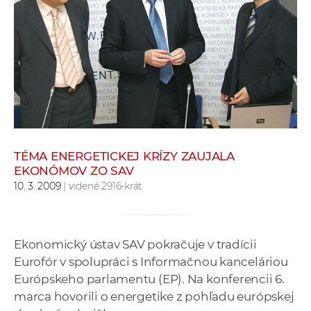
e
v
p
r
a
c
o
v
n
TÉMA ENERGETICKEJ KRÍZY ZAUJALA
í
EKONÓMOV ZO SAV
č
10. 3. 2009
| videné 2916-krát
k
a
c
Ekonomický ústav SAV pokračuje v tradícii
h
Eurofór v spolupráci s Informačnou kanceláriou
a
Európskeho parlamentu (EP). Na konferencii 6.
p
marca hovorili o energetike z pohľadu európskej
r