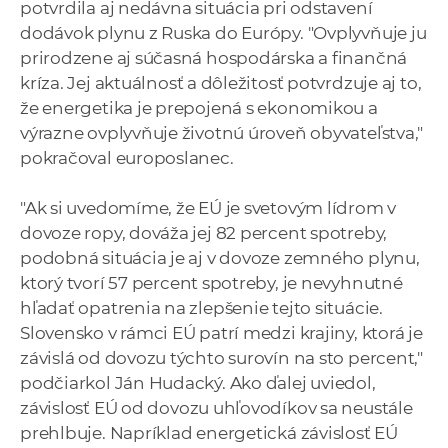
potvrdila aj nedávna situácia pri odstavení
dodávok plynu z Ruska do Európy. "Ovplyvňuje ju
prirodzene aj súčasná hospodárska a finančná
kríza. Jej aktuálnosť a dôležitosť potvrdzuje aj to,
že energetika je prepojená s ekonomikou a
výrazne ovplyvňuje životnú úroveň obyvateľstva,"
pokračoval europoslanec.
"Ak si uvedomíme, že EÚ je svetovým lídrom v
dovoze ropy, dováža jej 82 percent spotreby,
podobná situácia je aj v dovoze zemného plynu,
ktorý tvorí 57 percent spotreby, je nevyhnutné
hľadať opatrenia na zlepšenie tejto situácie.
Slovensko v rámci EÚ patrí medzi krajiny, ktorá je
závislá od dovozu týchto surovín na sto percent,"
podčiarkol Ján Hudacký. Ako ďalej uviedol,
závislosť EÚ od dovozu uhľovodíkov sa neustále
prehlbuje. Napríklad energetická závislosť EÚ