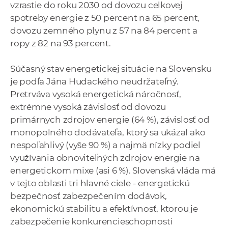
vzrastie do roku 2030 od dovozu celkovej
spotreby energie z 50 percent na 65 percent,
dovozu zemného plynu z 57 na 84 percent a
ropy z 82 na 93 percent.
Súčasný stav energetickej situácie na Slovensku
je podľa Jána Hudackého neudržateľný.
Pretrváva vysoká energetická náročnosť,
extrémne vysoká závislosť od dovozu
primárnych zdrojov energie (64 %), závislosť od
monopolného dodávateľa, ktorý sa ukázal ako
nespoľahlivý (vyše 90 %) a najmä nízky podiel
využívania obnoviteľných zdrojov energie na
energetickom mixe (asi 6 %). Slovenská vláda má
v tejto oblasti tri hlavné ciele - energetickú
bezpečnosť zabezpečením dodávok,
ekonomickú stabilitu a efektívnosť, ktorou je
zabezpečenie konkurencieschopnosti