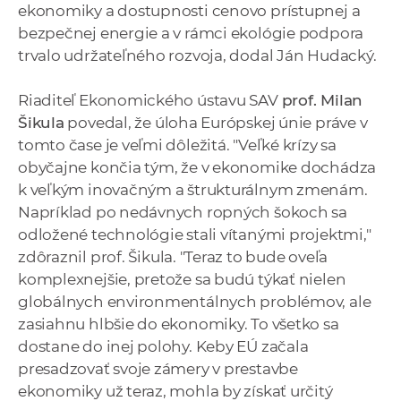
ekonomiky a dostupnosti cenovo prístupnej a
bezpečnej energie a v rámci ekológie podpora
trvalo udržateľného rozvoja, dodal Ján Hudacký.
Riaditeľ Ekonomického ústavu SAV
prof. Milan
Šikula
povedal, že úloha Európskej únie práve v
tomto čase je veľmi dôležitá. "Veľké krízy sa
obyčajne končia tým, že v ekonomike dochádza
k veľkým inovačným a štrukturálnym zmenám.
Napríklad po nedávnych ropných šokoch sa
odložené technológie stali vítanými projektmi,"
zdôraznil prof. Šikula. "Teraz to bude oveľa
komplexnejšie, pretože sa budú týkať nielen
globálnych environmentálnych problémov, ale
zasiahnu hlbšie do ekonomiky. To všetko sa
dostane do inej polohy. Keby EÚ začala
presadzovať svoje zámery v prestavbe
ekonomiky už teraz, mohla by získať určitý