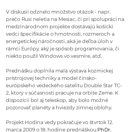
V diskusii odznelo množstvo otázok - napr.
prečo Rusi neletia na Mesiac, či pri spolupráci na
medzinárodnom projekte dostávajú košickí
vedci špecifikácie o hmotnosti, rozmeroch a
energetickej náročnosti, aká je deľba úloh v
rámci Európy, aký je spôsob programovania, či
niekto použil Windows vo vesmíre, atď.
Prednášku doplnila malá výstava kozmickej
prístrojovej techniky a model čínsko-
európskeho vedeckého satelitu Double Star TC-
2, ktorý v súčasnosti pracuje na orbite Zeme. K
dispozícii bol aj teleskop, aby bolo možné
pozorovať planéty a hviezdy zimnej oblohy.
Projekt Hodina vedy pokračuje vo štvrtok 12.
marca 2009 o 18. hodine prednáškou
PhDr.