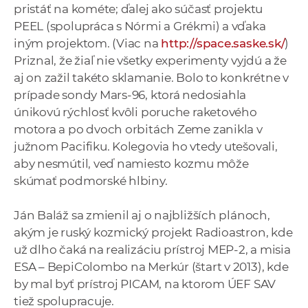
pristáť na kométe; ďalej ako súčasť projektu
PEEL (spolupráca s Nórmi a Grékmi) a vďaka
iným projektom. (Viac na
http://space.saske.sk/
)
Priznal, že žiaľ nie všetky experimenty vyjdú a že
aj on zažil takéto sklamanie. Bolo to konkrétne v
prípade sondy Mars-96, ktorá nedosiahla
únikovú rýchlosť kvôli poruche raketového
motora a po dvoch orbitách Zeme zanikla v
južnom Pacifiku. Kolegovia ho vtedy utešovali,
aby nesmútil, veď namiesto kozmu môže
skúmať podmorské hlbiny.
Ján Baláž sa zmienil aj o najbližších plánoch,
akým je ruský kozmický projekt Radioastron, kde
už dlho čaká na realizáciu prístroj MEP-2, a misia
ESA – BepiColombo na Merkúr (štart v 2013), kde
by mal byť prístroj PICAM, na ktorom ÚEF SAV
tiež spolupracuje.