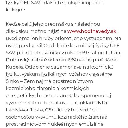
fyziky ÚEF SAV i ďalších spolupracujúcich
kolegov.
Keďže celú jeho prednášku s následnou
diskusiou možno nájsť na
www.hodinavedy.sk
,
uvedieme len hrubý prierez jeho vystúpením. Na
úvod predstavil Oddelenie kozmickej fyziky ÚEF
SAV, pri ktorého vzniku v roku 1969 stál
prof. Juraj
Dubinský
a ktoré od roku 1980 vedie
prof. Karel
Kudela
. Oddelenie sa zameriava na kozmickú
fyziku, výskum fyzikálnych vzťahov v systéme
Slnko – Zem najmä prostredníctvom
kozmického žiarenia a kozmických
energetických častíc. Ján Baláž spomenul aj
významných odborníkov – napríklad
RNDr.
Ladislava Justa, CSc.
, ktorý bol vedúcou
osobnosťou výskumu kozmického žiarenia
prostredníctvom nukleárnych emulzií na