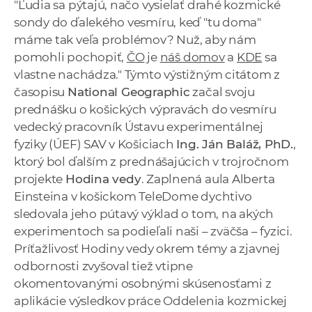
"Ľudia sa pýtajú, načo vysielať drahé kozmické
a
sondy do ďalekého vesmíru, keď "tu doma"
c
máme tak veľa problémov? Nuž, aby nám
o
pomohli pochopiť,
ČO
je
náš domov
a
KDE
sa
v
vlastne nachádza." Týmto výstižným citátom z
n
časopisu
National Geographic
začal svoju
í
prednášku o košických výpravách do vesmíru
k
vedecký pracovník Ústavu experimentálnej
o
fyziky (ÚEF) SAV v Košiciach
Ing. Ján Baláž, PhD.
,
c
ktorý bol ďalším z prednášajúcich v trojročnom
h
projekte
Hodina vedy
. Zaplnená aula Alberta
S
Einsteina v košickom TeleDome dychtivo
A
sledovala jeho pútavý výklad o tom, na akých
V
experimentoch sa podieľali naši – zväčša – fyzici.
Príťažlivosť Hodiny vedy okrem témy a zjavnej
odbornosti zvyšoval tiež vtipne
okomentovanými osobnými skúsenosťami z
aplikácie výsledkov práce Oddelenia kozmickej