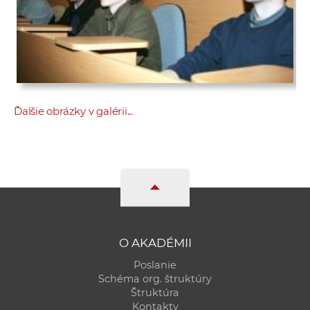
Ďalšie obrázky v galérii...
O AKADÉMII
Poslanie
Schéma org. štruktúry
Štruktúra
Kontakty