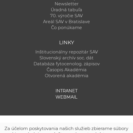
Newsletter
Úradná tabuľa
70. výročie SAV
Areál SAV v Bratislave
Čo ponúkame
LINKY
Inštitucionálny repozitár SAV
Slovenský archív soc. dát
Databáza fytocenolog. zápisov
Časopis Akadémia
Otvorená akadémia
INTRANET
WEBMAIL
Za účelom poskytovania našich služieb zbierame súbory