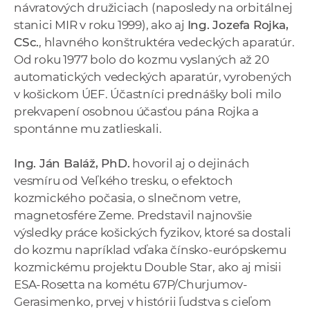
návratových družiciach (naposledy na orbitálnej
stanici MIR v roku 1999), ako aj
Ing. Jozefa Rojka,
CSc.
, hlavného konštruktéra vedeckých aparatúr.
Od roku 1977 bolo do kozmu vyslaných až 20
automatických vedeckých aparatúr, vyrobených
v košickom ÚEF. Účastníci prednášky boli milo
prekvapení osobnou účasťou pána Rojka a
spontánne mu zatlieskali.
Ing. Ján Baláž, PhD.
hovoril aj o dejinách
vesmíru od Veľkého tresku, o efektoch
kozmického počasia, o slnečnom vetre,
magnetosfére Zeme. Predstavil najnovšie
výsledky práce košických fyzikov, ktoré sa dostali
do kozmu napríklad vďaka čínsko-európskemu
kozmickému projektu Double Star, ako aj misii
ESA-Rosetta na kométu 67P/Churjumov-
Gerasimenko, prvej v histórii ľudstva s cieľom