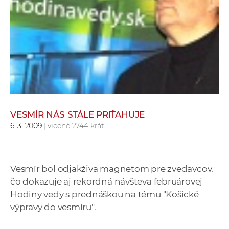
e
v
p
r
a
c
o
v
n
VESMÍR NÁS STÁLE PRIŤAHUJE
í
6. 3. 2009
| videné 2744-krát
č
k
a
Vesmír bol odjakživa magnetom pre zvedavcov,
c
čo dokazuje aj rekordná návšteva februárovej
h
Hodiny vedy s prednáškou na tému "Košické
a
výpravy do vesmíru".
p
r