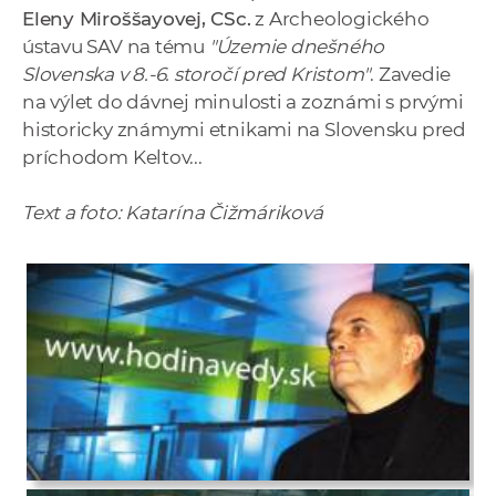
Eleny Miroššayovej, CSc.
z Archeologického
ústavu SAV na tému
"Územie dnešného
Slovenska v 8.-6. storočí pred Kristom"
. Zavedie
na výlet do dávnej minulosti a zoznámi s prvými
historicky známymi etnikami na Slovensku pred
príchodom Keltov...
Text a foto: Katarína Čižmáriková