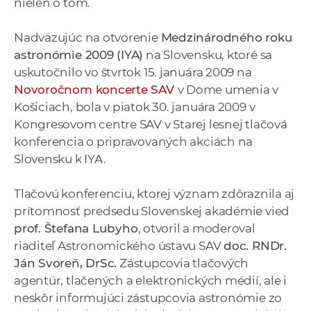
nielen o tom.
a
c
Nadväzujúc na otvorenie
Medzinárodného roku
o
astronómie 2009 (IYA)
na Slovensku, ktoré sa
v
uskutočnilo vo štvrtok 15. januára 2009 na
n
Novoročnom koncerte SAV
v Dome umenia v
í
Košiciach, bola v piatok 30. januára 2009 v
k
Kongresovom centre SAV v Starej lesnej tlačová
o
konferencia o pripravovaných akciách na
c
Slovensku k IYA.
h
S
Tlačovú konferenciu, ktorej význam zdôraznila aj
A
prítomnosť predsedu Slovenskej akadémie vied
V
prof. Štefana Lubyho
, otvoril a moderoval
riaditeľ Astronomického ústavu SAV
doc. RNDr.
Ján Svoreň, DrSc.
Zástupcovia tlačových
agentúr, tlačených a elektronických médií, ale i
neskôr informujúci zástupcovia astronómie zo