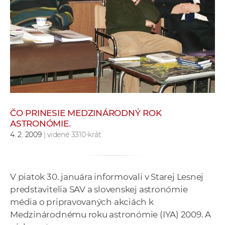
e
v
p
r
a
c
o
v
n
ČO PRINESIE MEDZINÁRODNÝ ROK
í
ASTRONÓMIE.
č
4. 2. 2009
| videné 3310-krát
k
a
c
V piatok 30. januára informovali v Starej Lesnej
h
predstavitelia SAV a slovenskej astronómie
a
média o pripravovaných akciách k
p
Medzinárodnému roku astronómie (IYA) 2009. A
r