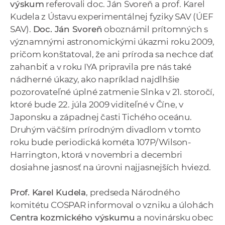
výskum
referovali doc. Ján Svoreň a prof. Karel
Kudela z Ústavu experimentálnej fyziky SAV (ÚEF
SAV).
Doc. Ján Svoreň
oboznámil prítomných s
významnými astronomickými úkazmi roku 2009,
pričom konštatoval, že ani príroda sa nechce dať
zahanbiť a v roku IYA pripravila pre nás také
nádherné úkazy, ako napríklad najdlhšie
pozorovateľné úplné zatmenie Slnka v 21. storočí,
ktoré bude 22. júla 2009 viditeľné v Číne, v
Japonsku a západnej časti Tichého oceánu.
Druhým väčším prírodným divadlom v tomto
roku bude periodická kométa 107P/Wilson-
Harrington, ktorá v novembri a decembri
dosiahne jasnosť na úrovni najjasnejších hviezd.
Prof. Karel Kudela
, predseda Národného
komitétu COSPAR informoval o vzniku a úlohách
Centra kozmického výskumu
a novinársku obec