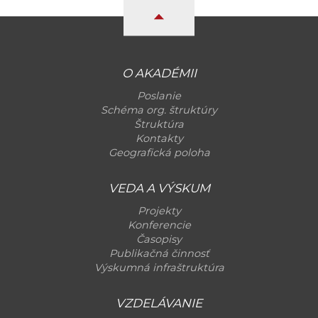
O AKADÉMII
Poslanie
Schéma org. štruktúry
Štruktúra
Kontakty
Geografická poloha
VEDA A VÝSKUM
Projekty
Konferencie
Časopisy
Publikačná činnosť
Výskumná infraštruktúra
VZDELÁVANIE