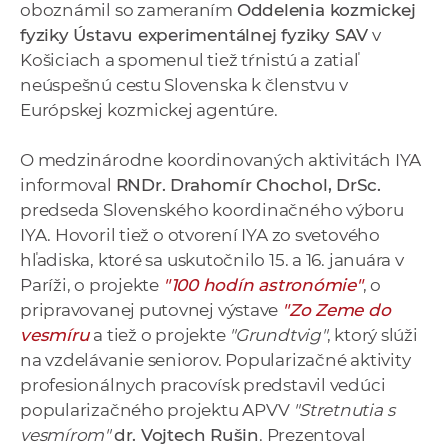
oboznámil so zameraním
Oddelenia kozmickej
fyziky Ústavu experimentálnej fyziky SAV
v
Košiciach a spomenul tiež tŕnistú a zatiaľ
neúspešnú cestu Slovenska k členstvu v
Európskej kozmickej agentúre.
O medzinárodne koordinovaných aktivitách IYA
informoval
RNDr. Drahomír Chochol, DrSc.
predseda Slovenského koordinačného výboru
IYA. Hovoril tiež o otvorení IYA zo svetového
hľadiska, ktoré sa uskutočnilo 15. a 16. januára v
Paríži, o projekte
"100 hodín astronómie"
, o
pripravovanej putovnej výstave
"Zo Zeme do
vesmíru
a tiež o projekte
"Grundtvig"
, ktorý slúži
na vzdelávanie seniorov. Popularizačné aktivity
profesionálnych pracovísk predstavil vedúci
popularizačného projektu APVV
"Stretnutia s
vesmírom"
dr. Vojtech Rušin
. Prezentoval