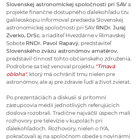
Slovenskej astronomickej spoločnosti pri SAV
a
projekte finančne dostupného ďalekohľadu tzv.
galileoskopu informoval predseda Slovenskej
astronomickej spoločnosti pri SAV
RNDr. Juraj
Zverko, DrSc.
a riaditeľ Hvezdárne v Rimavskej
Sobote
RNDr. Pavol Rapavý
, predstaviteľ
Slovenského zväzu astronómov amatérov
,
predstavil činnosť tohto občianskeho združenia.
Podrobne sa tiež venoval projektu
"Tmavá
obloha"
, ktorý má ochrániť tmu nielen pre
astronómov, ale aj pre zdravie ľudí a život zvierat.
Po prezentáciách a diskusii si prítomní
zástupcovia médií jednotlivých referujúcich
doslova rozobrali. Tradične najväčší úspech mali
rozhovory pre televízie v kupolách pri
ďalekohľadoch. Rozhovory, nielen o IYA,
pokračovali aj na spoločnom obede s novinármi