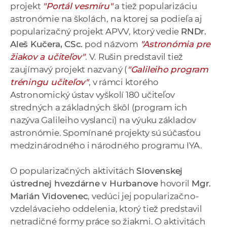
projekt
"Portál vesmíru"
a tiež popularizáciu
astronómie na školách, na ktorej sa podieľa aj
popularizačný projekt APVV, ktorý vedie
RNDr.
Aleš Kučera, CSc.
pod názvom
"Astronómia pre
žiakov a učiteľov"
. V. Rušin predstavil tiež
zaujímavý projekt nazvaný (
"Galileiho program
tréningu učiteľov"
, v rámci ktorého
Astronomický ústav vyškolí 180 učiteľov
stredných a základných škôl (program ich
nazýva Galileiho vyslanci) na výuku základov
astronómie. Spomínané projekty sú súčasťou
medzinárodného i národného programu IYA.
O popularizačných aktivitách
Slovenskej
ústrednej hvezdárne v Hurbanove
hovoril
Mgr.
Marián Vidovenec
, vedúci jej popularizačno-
vzdelávacieho oddelenia, ktorý tiež predstavil
netradičné formy práce so žiakmi. O aktivitách