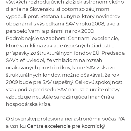
všetkých rozhodujúcich zložiek astronomického
diania na Slovensku, si potom so záujmom
vypočuli
prof. Štefana Lubyho
, ktorý novinárov
oboznámil s výsledkami SAV v roku 2008, ako aj
perspektívami a plánmi na rok 2009.
Podrobnejšie sa zaoberal Centrami excelencie,
ktoré vznikli na základe úspešných žiadostí o
príspevky zo štrukturálnych fondov EÚ. Predseda
SAV tiež uviedol, že vzhľadom na rozsah
očakávaných prostriedkov, ktoré SAV získa zo
štrukturálnych fondov, možno očakávať, že rok
2009 bude pre SAV úspešný. Celkovú spokojnosť
však podľa predsedu SAV narúša a určité obavy
vzbudzuje neustále sa rozširujúca finančná a
hospodárska kríza.
O slovenskej profesionálnej astronómii počas IYA
a vzniku
Centra excelencie pre kozmický