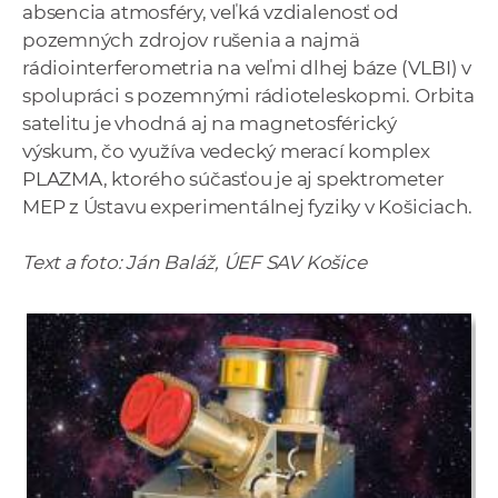
absencia atmosféry, veľká vzdialenosť od
pozemných zdrojov rušenia a najmä
rádiointerferometria na veľmi dlhej báze (VLBI) v
spolupráci s pozemnými rádioteleskopmi. Orbita
satelitu je vhodná aj na magnetosférický
výskum, čo využíva vedecký merací komplex
PLAZMA, ktorého súčasťou je aj spektrometer
MEP z Ústavu experimentálnej fyziky v Košiciach.
Text a foto: Ján Baláž, ÚEF SAV Košice