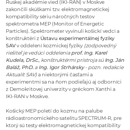
Ruskej akadémie vied (IKI-RAN) v Moskve
a
zakončili skúškami tzv. elektromagnetickej
c
kompatibility sériu náročných testov
o
spektrometra MEP (Monitor of Energetic
v
Particles). Spektrometer vyvinuli košickí vedci a
n
konštruktéri z
Ústavu experimentálnej fyziky
í
SAV
v oddelení kozmickej fyziky
(zodpovedný
k
riešiteľ je vedúci oddelenia
prof. Ing. Karel
o
Kudela, DrSc.
, konštruktérmi prístroja sú
Ing. Ján
c
Baláž, PhD.
a
Ing. Igor Strhársky
- pozn. redakcie
h
Aktualít SAV)
a niektorými časťami a
S
experimentmi sa na ňom podieľajú aj odborníci
A
z Demokritovej univerzity v gréckom Xanthi a
V
IKI-RAN v Moskve.
Košický MEP poletí do kozmu na palube
rádioastronomického satelitu SPECTRUM-R, pre
ktorý sú testy elektromagnetickej kompatibility