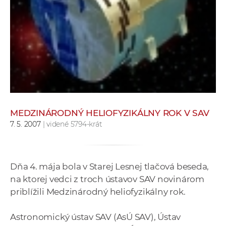
e
v
p
r
a
c
o
v
n
MEDZINÁRODNÝ HELIOFYZIKÁLNY ROK V SAV
í
7. 5. 2007
| videné 5794-krát
č
k
a
Dňa 4. mája bola v Starej Lesnej tlačová beseda,
c
na ktorej vedci z troch ústavov SAV novinárom
h
priblížili Medzinárodný heliofyzikálny rok.
a
p
Astronomický ústav SAV (AsÚ SAV), Ústav
r