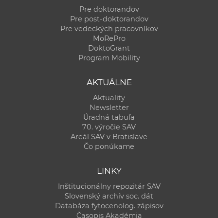
Pre doktorandov
Pre post-doktorandov
Pre vedeckých pracovníkov
MoRePro
DoktoGrant
Program Mobility
AKTUÁLNE
Aktuality
Newsletter
Úradná tabuľa
70. výročie SAV
Areál SAV v Bratislave
Čo ponúkame
LINKY
Inštitucionálny repozitár SAV
Slovenský archív soc. dát
Databáza fytocenolog. zápisov
Časopis Akadémia