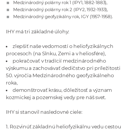
Medzinárodný polárny rok 1 (IPY1, 1882-1883),
Medzinárodný polárny rok 2 (IPY2, 1932-1933),
Medzinárodný geofyzikálny rok, IGY (1957-1958).
IHY má tri základné úlohy:
zlepšiť naše vedomostí o heliofyzikálnych
procesoch (na Slnku, Zemi a v heliosfére),
pokračovať v tradícií medzinárodného
výskumu a zachovávať dedičstvo pri príležitosti
50. výročia Medzinárodného geofyzikálneho
roka,
demonštrovať krásu, dôležitosť a význam
kozmickej a pozemskej vedy pre náš svet.
IHY si stanovil nasledovné ciele:
1. Rozvinúť základnú heliofyzikálnu vedu cestou