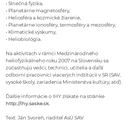
• Slnečná fyzika,
• Planetárne magnetosféry,
• Heliosféra a kozmické žiarenie,
• Planetárne ionosféry, termosféry a mezosféry,
• Klimatické výskumy,
• Heliobiológia.
Na aktivitách v rámci Medzinárodného
heliofyzikálneho roku 2007 na Slovensku sa
zúčastňujú vedci, technici, učitelia a ďaľší
odborní pracovníci viacerých inštitúcií v SR (SAV,
vysoké školy, zariadenia Ministerstva kultúry, atď).
Ďalšie informácie o IHY získate na stránke
http://ihy.saske.sk
.
Text: Ján Svoreň, riaditeľ AsÚ SAV