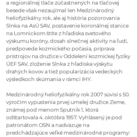
a regionálnej tlače zúčastnených na tlačovej
besede však nezaujímal len Medzinárodný
heliofyzikálny rok, ale aj história pozorovania
Slnka na AsÚ SAV, postavenie koronálnej stanice
na Lomnickom štíte z hľadiska svetového
výskumu koróny, dosah slnečnej aktivity na ľudí,
predpovede kozmického počasia, príprava
prístrojov na družice v Oddelení kozmickej fyziky
ÚEF SAV, zloženie Slnka z hľadiska výskytu
drahých kovov a tiež popularizácia vedeckých
výsledkoch skúmania v rámci IHY.
Medzinárodný heliofyzikálny rok 2007 súvisí s 50.
výročím vypustenia prvej umelej družice Zeme,
známej pod menom Sputnik 1, ktorá
odštartovala 4. októbra 1957. Vyhlásený je pod
patronátom OSN a nadväzuje na
predchádzajúce veľké medzinárodné programy: