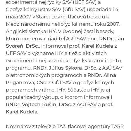
experimentálnej fyziky SAV (ÚEF SAV) a
a
Geofyzikálny ústav SAV (GfÚ SAV) usporiadali 4.
c
mája 2007 v Starej Lesnej tlačovú besedu k
o
Medzinárodnému heliofyzikálnemu roku 2007.
v
Anglická skratka
IHY
. V úvodnej časti besedy,
n
ktorú moderoval riaditeľ AsÚ SAV
doc. RNDr. Ján
í
Svoreň, DrSc.
, informoval
prof. Karel Kudela
z
k
ÚEF SAV o význame IHY a tiež o aktivitách
o
experimentálnej kozmickej fyziky v rámci tohto
c
programu,
RNDr. Július Sýkora, DrSc.
z AsÚ SAV
h
o astronomických programoch a
RNDr. Alina
S
Prigancová, CSc.
z GfÚ SAV o geofyzikálnych
A
programoch v rámci IHY. Súčasťou IHY je aj
V
popularizačný výstup, o ktorom informovali
RNDr. Vojtech Rušin, DrSc.
z AsÚ SAV a
prof.
Karel Kudela
.
Novinárov z televízie TA3, tlačovej agentúry TASR