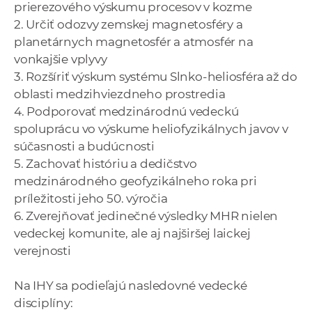
prierezového výskumu procesov v kozme
2. Určiť odozvy zemskej magnetosféry a
planetárnych magnetosfér a atmosfér na
vonkajšie vplyvy
3. Rozšíriť výskum systému Slnko-heliosféra až do
oblasti medzihviezdneho prostredia
4. Podporovať medzinárodnú vedeckú
spoluprácu vo výskume heliofyzikálnych javov v
súčasnosti a budúcnosti
5. Zachovať históriu a dedičstvo
medzinárodného geofyzikálneho roka pri
príležitosti jeho 50. výročia
6. Zverejňovať jedinečné výsledky MHR nielen
vedeckej komunite, ale aj najširšej laickej
verejnosti
Na IHY sa podieľajú nasledovné vedecké
disciplíny: