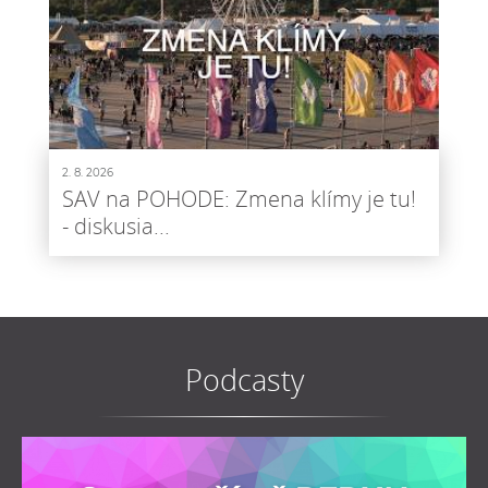
2. 8. 2026
SAV na POHODE: Zmena klímy je tu!
- diskusia...
Podcasty