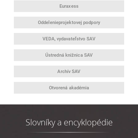
Euraxess
Oddelenie
projektovej podpory
VEDA,
vydavateľstvo SAV
Ústredná
knižnica SAV
Archív SAV
Otvorená
akadémia
Slovníky a encyklopédie