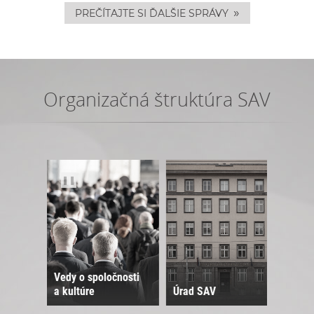
»
PREČÍTAJTE SI ĎALŠIE SPRÁVY
Organizačná štruktúra SAV
❚❚
Vedy o spoločnosti
a kultúre
Úrad SAV
Sne