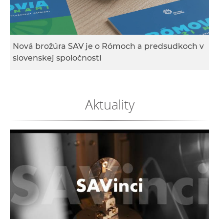
e
v
p
r
Nová brožúra SAV je o Rómoch a predsudkoch v
a
slovenskej spoločnosti
c
o
v
Aktuality
n
í
č
k
a
c
h
a
p
r