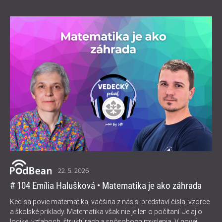
22. 5. 2026
# 104 Emília Halušková • Matematika je ako záhrada
Keď sa povie matematika, väčšina z nás si predstaví čísla, vzorce
a školské príklady. Matematika však nie je len o počítaní. Je aj o
logike, vzťahoch, štruktúrach a spôsoboch myslenia. V novej