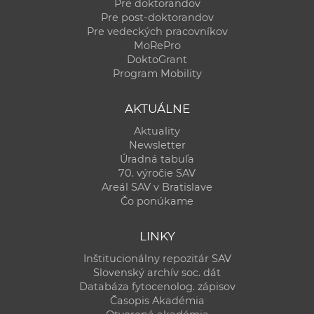
Pre doktorandov
Pre post-doktorandov
Pre vedeckých pracovníkov
MoRePro
DoktoGrant
Program Mobility
AKTUÁLNE
Aktuality
Newsletter
Úradná tabuľa
70. výročie SAV
Areál SAV v Bratislave
Čo ponúkame
LINKY
Inštitucionálny repozitár SAV
Slovenský archív soc. dát
Databáza fytocenolog. zápisov
Časopis Akadémia