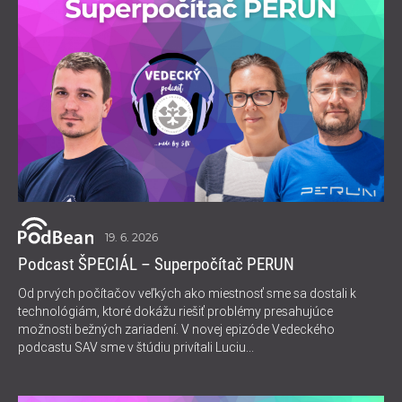
19. 6. 2026
Podcast ŠPECIÁL – Superpočítač PERUN
Od prvých počítačov veľkých ako miestnosť sme sa dostali k
technológiám, ktoré dokážu riešiť problémy presahujúce
možnosti bežných zariadení. V novej epizóde Vedeckého
podcastu SAV sme v štúdiu privítali Luciu...