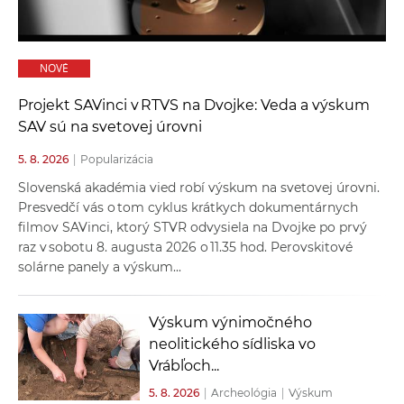
a
c
o
NOVÉ
v
n
Projekt SAVinci v RTVS na Dvojke: Veda a výskum
í
SAV sú na svetovej úrovni
k
5. 8. 2026
|
Popularizácia
o
Slovenská akadémia vied robí výskum na svetovej úrovni.
c
Presvedčí vás o tom cyklus krátkych dokumentárnych
h
filmov SAVinci, ktorý STVR odvysiela na Dvojke po prvý
S
raz v sobotu 8. augusta 2026 o 11.35 hod. Perovskitové
A
solárne panely a výskum...
V
Výskum výnimočného
neolitického sídliska vo
Vrábľoch...
5. 8. 2026
|
Archeológia
|
Výskum