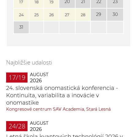
20
21
22
23
17
18
19
29
30
24
25
26
27
28
31
Najbližšie udalosti
AUGUST
17/19
2026
24. slovenská onomastická konferencia -
Kontinuita, variabilita a inovácie v
onomastike
Kongresové centrum SAV Academia, Stará Lesná
AUGUST
24/28
2026
Letná škola kvantových technológií 2026 v