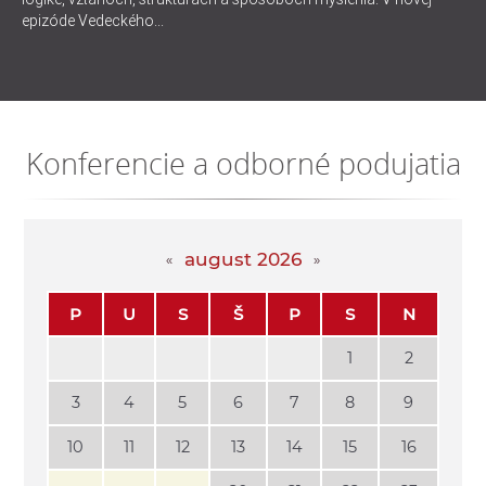
epizóde Vedeckého...
Konferencie a odborné podujatia
august 2026
P
U
S
Š
P
S
N
1
2
3
4
5
6
7
8
9
10
11
12
13
14
15
16