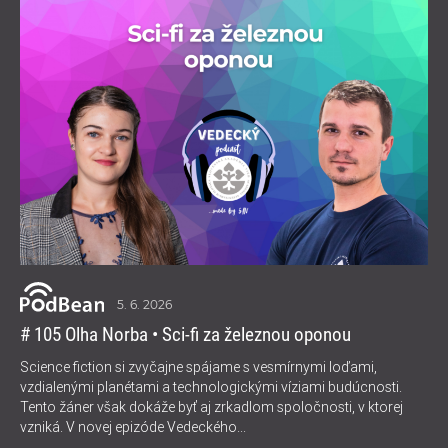
5. 6. 2026
# 105 Olha Norba • Sci-fi za železnou oponou
Science fiction si zvyčajne spájame s vesmírnymi loďami,
vzdialenými planétami a technologickými víziami budúcnosti.
Tento žáner však dokáže byť aj zrkadlom spoločnosti, v ktorej
vzniká. V novej epizóde Vedeckého...