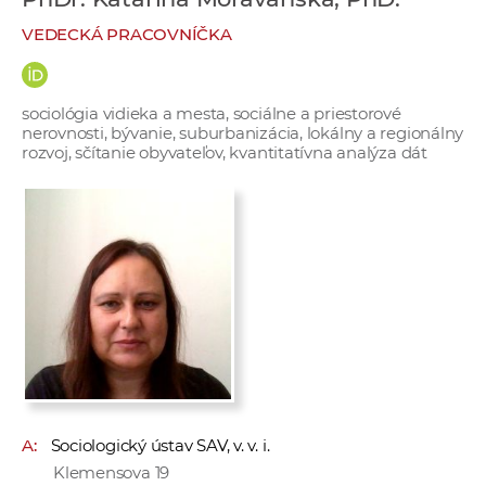
e
VEDECKÁ PRACOVNÍČKA
v
p
r
sociológia vidieka a mesta, sociálne a priestorové
a
nerovnosti, bývanie, suburbanizácia, lokálny a regionálny
c
rozvoj, sčítanie obyvateľov, kvantitatívna analýza dát
o
v
n
í
č
k
a
c
h
a
A:
Sociologický ústav SAV, v. v. i.
p
Klemensova 19
r