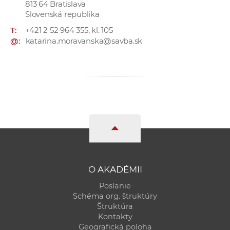
813 64 Bratislava
a
Slovenská republika
c
T:
+421 2 52 964 355, kl. 105
o
@:
katarina.moravanska@savba.sk
v
n
í
k
o
c
h
S
A
V
O AKADÉMII
Poslanie
Schéma org. štruktúry
Štruktúra
Kontakty
Geografická poloha