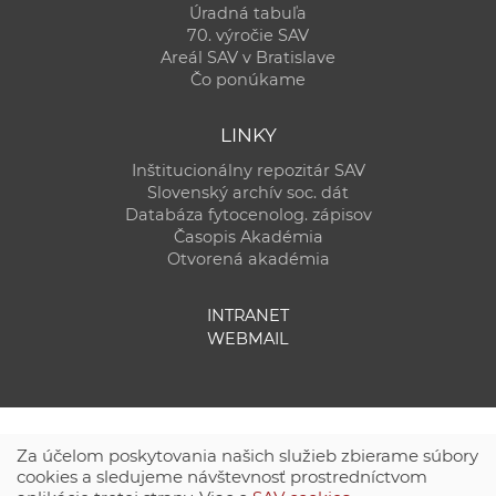
Úradná tabuľa
70. výročie SAV
Areál SAV v Bratislave
Čo ponúkame
LINKY
Inštitucionálny repozitár SAV
Slovenský archív soc. dát
Databáza fytocenolog. zápisov
Časopis Akadémia
Otvorená akadémia
INTRANET
WEBMAIL
Za účelom poskytovania našich služieb zbierame súbory
cookies a sledujeme návštevnosť prostredníctvom