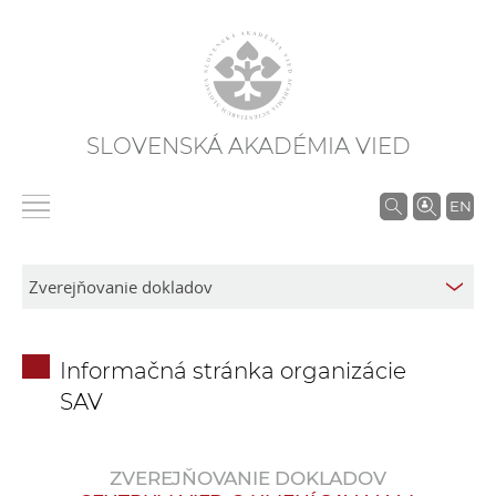
SLOVENSKÁ AKADÉMIA VIED
V
EN
y
h
ľ
a
d
Informačná stránka organizácie
á
SAV
v
a
n
ZVEREJŇOVANIE DOKLADOV
i