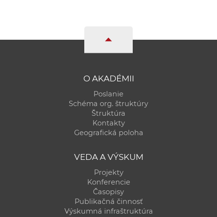
a
c
o
v
n
í
O AKADÉMII
k
o
Poslanie
Schéma org. štruktúry
c
Štruktúra
h
Kontakty
S
Geografická poloha
A
V
VEDA A VÝSKUM
Projekty
Konferencie
Časopisy
Publikačná činnosť
Výskumná infraštruktúra