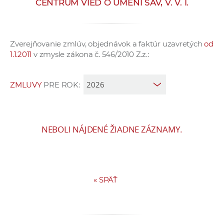
CENTRUM VIED O UMENÍ SAV, V. V. I.
e
v
p
Zverejňovanie zmlúv, objednávok a faktúr uzavretých
od
r
1.1.2011
v zmysle zákona č. 546/2010 Z.z.:
a
c
o
ZMLUVY
PRE ROK:
v
n
í
NEBOLI NÁJDENÉ ŽIADNE ZÁZNAMY.
č
k
a
c
«
SPÄŤ
h
a
p
r