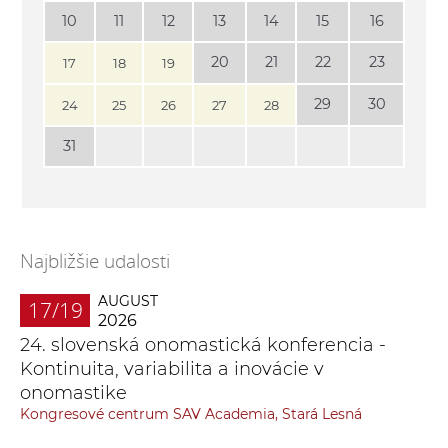
10
11
12
13
14
15
16
20
21
22
23
17
18
19
29
30
24
25
26
27
28
31
Najbližšie udalosti
AUGUST
17/19
2026
24. slovenská onomastická konferencia -
Kontinuita, variabilita a inovácie v
onomastike
Kongresové centrum SAV Academia, Stará Lesná