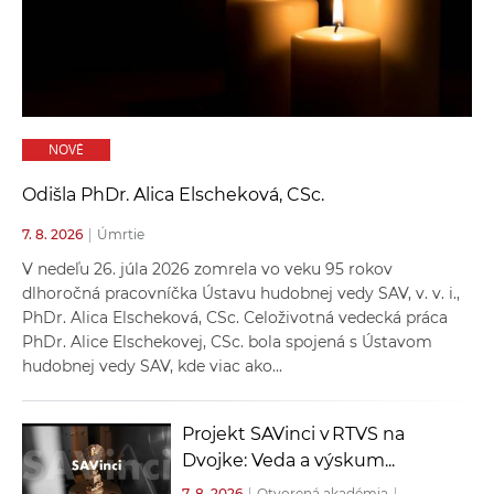
a
c
o
v
n
NOVÉ
í
k
Odišla PhDr. Alica Elscheková, CSc.
o
7. 8. 2026
|
Úmrtie
c
h
V nedeľu 26. júla 2026 zomrela vo veku 95 rokov
S
dlhoročná pracovníčka Ústavu hudobnej vedy SAV, v. v. i.,
PhDr. Alica Elscheková, CSc. Celoživotná vedecká práca
A
PhDr. Alice Elschekovej, CSc. bola spojená s Ústavom
V
hudobnej vedy SAV, kde viac ako...
Projekt SAVinci v RTVS na
Dvojke: Veda a výskum...
7. 8. 2026
|
Otvorená akadémia
|