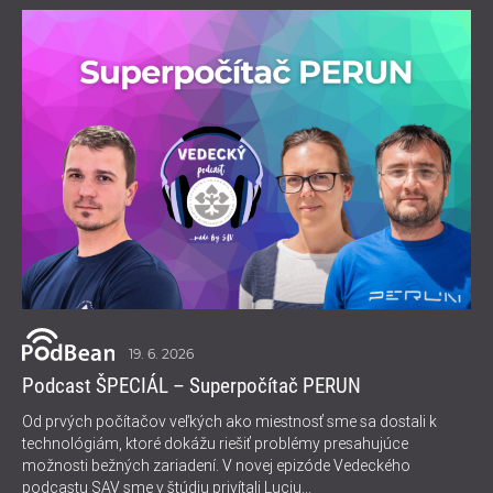
19. 6. 2026
Podcast ŠPECIÁL – Superpočítač PERUN
Od prvých počítačov veľkých ako miestnosť sme sa dostali k
technológiám, ktoré dokážu riešiť problémy presahujúce
možnosti bežných zariadení. V novej epizóde Vedeckého
podcastu SAV sme v štúdiu privítali Luciu...