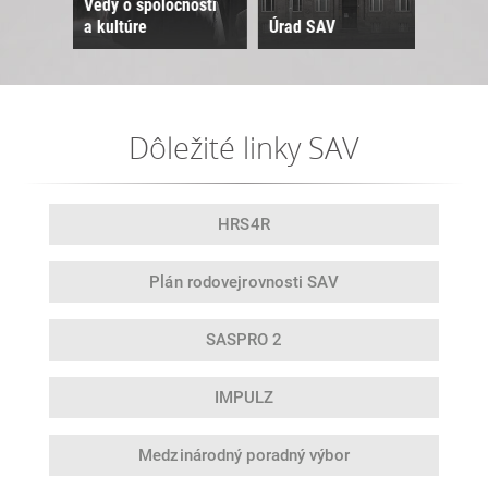
Vedy o spoločnosti
a kultúre
Úrad SAV
Sne
Dôležité linky SAV
HRS4R
Plán rodovej
rovnosti SAV
SASPRO 2
IMPULZ
Medzinárodný
poradný výbor