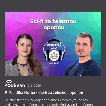
5. 6. 2026
# 105 Olha Norba • Sci-fi za železnou oponou
Science fiction si zvyčajne spájame s vesmírnymi loďami,
vzdialenými planétami a technologickými víziami budúcnosti.