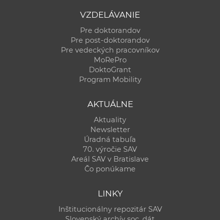
VZDELÁVANIE
Pre doktorandov
Pre post-doktorandov
Pre vedeckých pracovníkov
MoRePro
DoktoGrant
Program Mobility
AKTUÁLNE
Aktuality
Newsletter
Úradná tabuľa
70. výročie SAV
Areál SAV v Bratislave
Čo ponúkame
LINKY
Inštitucionálny repozitár SAV
Slovenský archív soc. dát