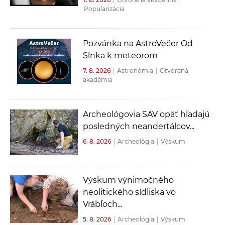
Popularizácia
Pozvánka na AstroVečer Od
Slnka k meteorom
7. 8. 2026
|
Astronómia
|
Otvorená
akadémia
Archeológovia SAV opäť hľadajú
posledných neandertálcov...
6. 8. 2026
|
Archeológia
|
Výskum
Výskum výnimočného
neolitického sídliska vo
Vrábľoch...
5. 8. 2026
|
Archeológia
|
Výskum