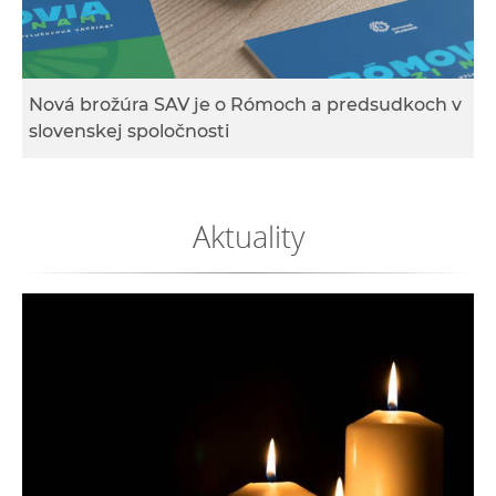
e
v
p
r
Nová brožúra SAV je o Rómoch a predsudkoch v
a
slovenskej spoločnosti
c
o
v
Aktuality
n
í
č
k
a
c
h
a
p
r