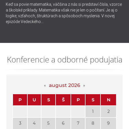
Keď sa povie matematika, väčšina z nás si predstaví čísla, vzorce
a školské príklady. Matematika však nie je len o počítaní. Je aj o
logike, vzťahoch, štruktúrach a spôsoboch myslenia. V novej
epizóde Vedeckého...
Konferencie a odborné podujatia
august 2026
P
U
S
Š
P
S
N
1
2
3
4
5
6
7
8
9