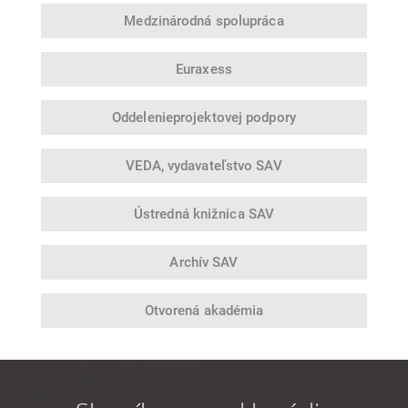
Medzinárodná
spolupráca
Euraxess
Oddelenie
projektovej podpory
VEDA,
vydavateľstvo SAV
Ústredná
knižnica SAV
Archív SAV
Otvorená
akadémia