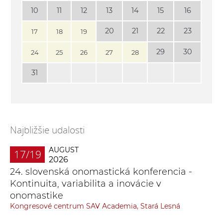
10
11
12
13
14
15
16
20
21
22
23
17
18
19
29
30
24
25
26
27
28
31
Najbližšie udalosti
AUGUST
17/19
2026
24. slovenská onomastická konferencia -
Kontinuita, variabilita a inovácie v
onomastike
Kongresové centrum SAV Academia, Stará Lesná