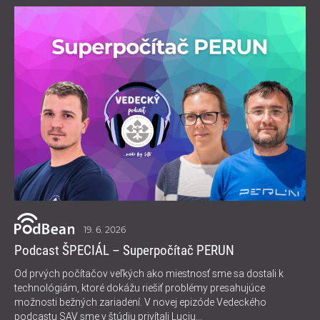
19. 6. 2026
Podcast ŠPECIÁL – Superpočítač PERUN
Od prvých počítačov veľkých ako miestnosť sme sa dostali k
technológiám, ktoré dokážu riešiť problémy presahujúce
možnosti bežných zariadení. V novej epizóde Vedeckého
podcastu SAV sme v štúdiu privítali Luciu...