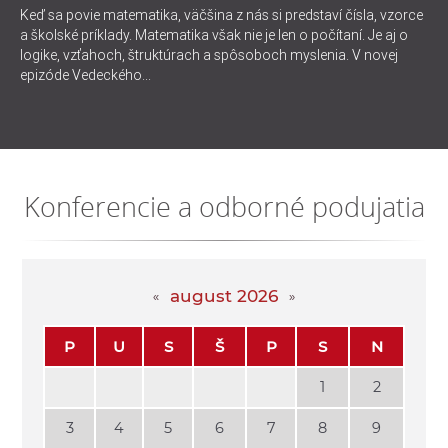
Keď sa povie matematika, väčšina z nás si predstaví čísla, vzorce
a školské príklady. Matematika však nie je len o počítaní. Je aj o
logike, vzťahoch, štruktúrach a spôsoboch myslenia. V novej
epizóde Vedeckého...
Konferencie a odborné podujatia
august 2026
P
U
S
Š
P
S
N
1
2
3
4
5
6
7
8
9