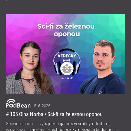
5. 6. 2026
# 105 Olha Norba • Sci-fi za železnou oponou
Science fiction si zvyčajne spájame s vesmírnymi loďami,
vzdialenými planétami a technologickými víziami budúcnosti.