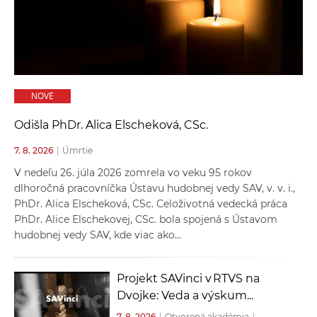
a
c
o
v
n
NOVÉ
í
k
Odišla PhDr. Alica Elscheková, CSc.
o
7. 8. 2026
|
Úmrtie
c
h
V nedeľu 26. júla 2026 zomrela vo veku 95 rokov
S
dlhoročná pracovníčka Ústavu hudobnej vedy SAV, v. v. i.,
PhDr. Alica Elscheková, CSc. Celoživotná vedecká práca
A
PhDr. Alice Elschekovej, CSc. bola spojená s Ústavom
V
hudobnej vedy SAV, kde viac ako...
Projekt SAVinci v RTVS na
Dvojke: Veda a výskum...
7. 8. 2026
|
Otvorená akadémia
|