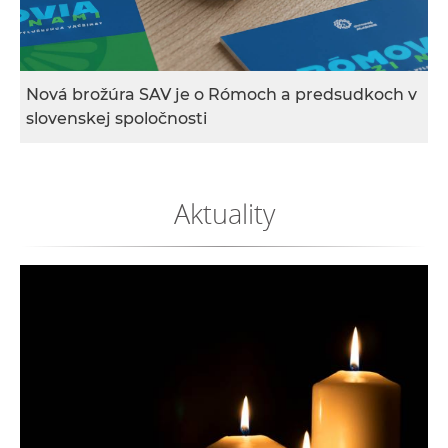
e
v
p
r
Nová brožúra SAV je o Rómoch a predsudkoch v
a
slovenskej spoločnosti
c
o
v
Aktuality
n
í
č
k
a
c
h
a
p
r