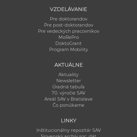
VZDELÁVANIE
Pre doktorandov
Pre post-doktorandov
Pre vedeckých pracovníkov
MoRePro
DoktoGrant
Program Mobility
AKTUÁLNE
Aktuality
Newsletter
Úradná tabuľa
70. výročie SAV
Areál SAV v Bratislave
Čo ponúkame
LINKY
Inštitucionálny repozitár SAV
Slovenský archív soc. dát