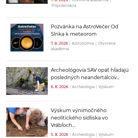
Popularizácia
Pozvánka na AstroVečer Od
Slnka k meteorom
7. 8. 2026
|
Astronómia
|
Otvorená
akadémia
Archeológovia SAV opäť hľadajú
posledných neandertálcov...
6. 8. 2026
|
Archeológia
|
Výskum
Výskum výnimočného
neolitického sídliska vo
Vrábľoch...
5. 8. 2026
|
Archeológia
|
Výskum