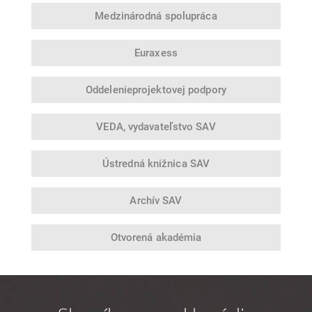
Medzinárodná
spolupráca
Euraxess
Oddelenie
projektovej podpory
VEDA,
vydavateľstvo SAV
Ústredná
knižnica SAV
Archív SAV
Otvorená
akadémia