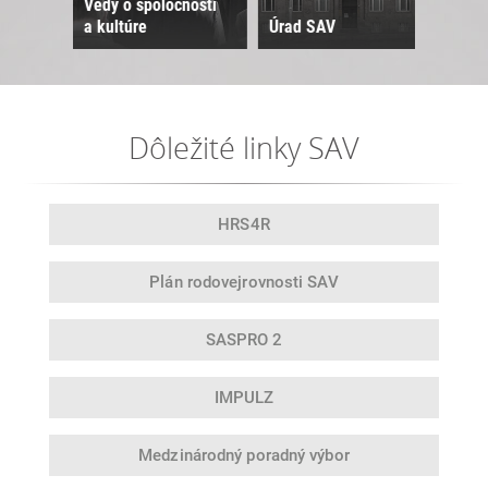
Vedy o spoločnosti
a kultúre
Úrad SAV
Sne
Dôležité linky SAV
HRS4R
Plán rodovej
rovnosti SAV
SASPRO 2
IMPULZ
Medzinárodný
poradný výbor