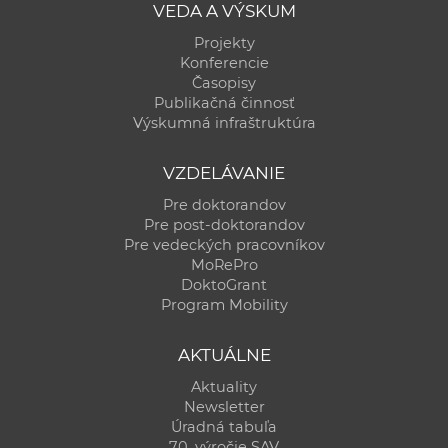
VEDA A VÝSKUM
Projekty
Konferencie
Časopisy
Publikačná činnosť
Výskumná infraštruktúra
VZDELÁVANIE
Pre doktorandov
Pre post-doktorandov
Pre vedeckých pracovníkov
MoRePro
DoktoGrant
Program Mobility
AKTUÁLNE
Aktuality
Newsletter
Úradná tabuľa
70. výročie SAV