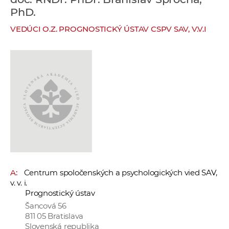
e
PhD.
v
VEDÚCI O.Z. PROGNOSTICKÝ ÚSTAV CSPV SAV, V.V.I
p
r
a
c
o
v
n
í
č
k
a
A:
Centrum spoločenských a psychologických vied SAV,
c
v. v. i.
h
Prognostický ústav
a
Šancová 56
p
811 05 Bratislava
r
Slovenská republika