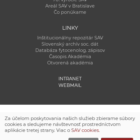
Areál SAV v Bratislave
Čo ponúkame
LINKY
Inštitucionálny repozitár SAV
Slovenský archív soc. dát
Databáza fytocenolog. zápisov
Časopis Akadémia
Otvorená akadémia
INTRANET
WEBMAIL
Za účelom poskytovania našich služieb zbierame súbory
cookies a sledujeme návštevnosť prostredníctvom
aplikácie tretej strany. Viac o
SAV cookies
.
Technická podpora:
CSČ SAV, v. v. i. - Výpočtové stredisko SAV