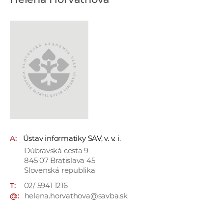
e
v
p
r
a
c
o
v
n
í
č
A:
Ústav informatiky SAV, v. v. i.
k
Dúbravská cesta 9
a
845 07 Bratislava 45
c
Slovenská republika
h
T:
02/ 5941 1216
a
@:
helena.horvathova@savba.sk
p
r