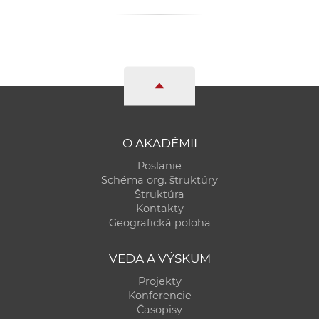
a
c
o
v
n
í
k
o
O AKADÉMII
c
Poslanie
h
Schéma org. štruktúry
S
Štruktúra
A
Kontakty
Geografická poloha
V
VEDA A VÝSKUM
Projekty
Konferencie
Časopisy