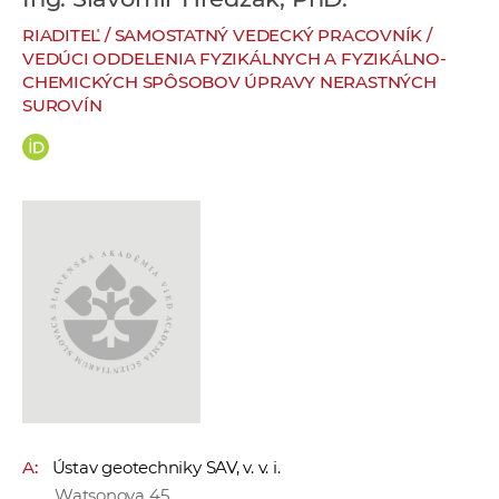
e
RIADITEĽ / SAMOSTATNÝ VEDECKÝ PRACOVNÍK /
v
VEDÚCI ODDELENIA FYZIKÁLNYCH A FYZIKÁLNO-
p
CHEMICKÝCH SPÔSOBOV ÚPRAVY NERASTNÝCH
r
SUROVÍN
a
c
o
v
n
í
č
k
a
c
h
a
p
A:
Ústav geotechniky SAV, v. v. i.
r
Watsonova 45