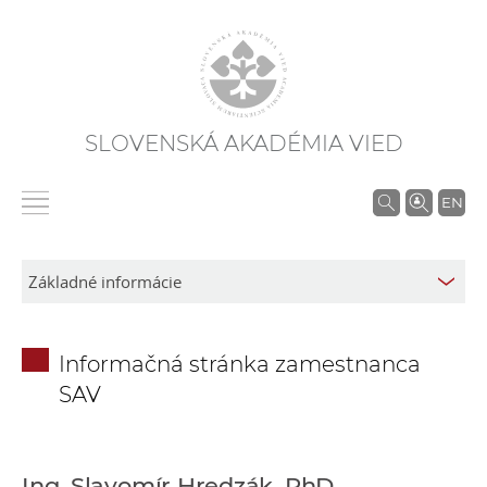
SLOVENSKÁ AKADÉMIA VIED
V
EN
y
h
ľ
a
d
Informačná stránka zamestnanca
á
SAV
v
a
n
i
Ing. Slavomír Hredzák, PhD.