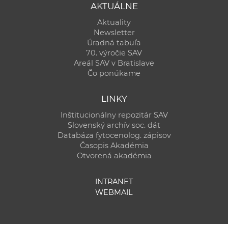
AKTUÁLNE
Aktuality
Newsletter
Úradná tabuľa
70. výročie SAV
Areál SAV v Bratislave
Čo ponúkame
LINKY
Inštitucionálny repozitár SAV
Slovenský archív soc. dát
Databáza fytocenolog. zápisov
Časopis Akadémia
Otvorená akadémia
INTRANET
WEBMAIL