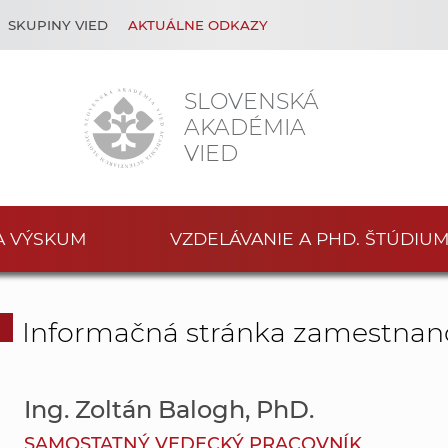
SKUPINY VIED
AKTUÁLNE ODKAZY
SLOVENSKÁ
AKADÉMIA
VIED
A VÝSKUM
VZDELÁVANIE A PHD. ŠTÚDIU
Informačná stránka zamestnan
Ing. Zoltán Balogh, PhD.
SAMOSTATNÝ VEDECKÝ PRACOVNÍK