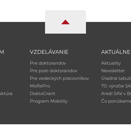
UM
VZDELÁVANIE
AKTUÁLNE
Pre doktorandov
Aktuality
Pre post-doktorandov
Newsletter
Pre vedeckých pracovníkov
Úradná tabuľ
ť
MoRePro
70. výročie S
uktúra
DoktoGrant
Areál SAV v Br
Program Mobility
Čo ponúkam