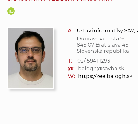
A:
Ústav informatiky SAV, v. 
Dúbravská cesta 9
845 07 Bratislava 45
Slovenská republika
T:
02/ 5941 1293
@:
balogh@savba.sk
W:
https://zee.balogh.sk