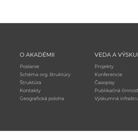
O AKADÉMII
VEDA A VÝSK
Poslanie
Projekty
Schéma org. štruktúry
Konferencie
Štruktúra
Časopisy
Kontakty
Publikačná činnos
Geografická poloha
Výskumná infraštr