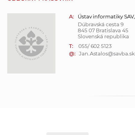
A:
Ústav informatiky SAV, v.
Dúbravská cesta 9
845 07 Bratislava 45
Slovenská republika
T:
055/ 602 5123
@:
Jan.Astalos@savba.sk