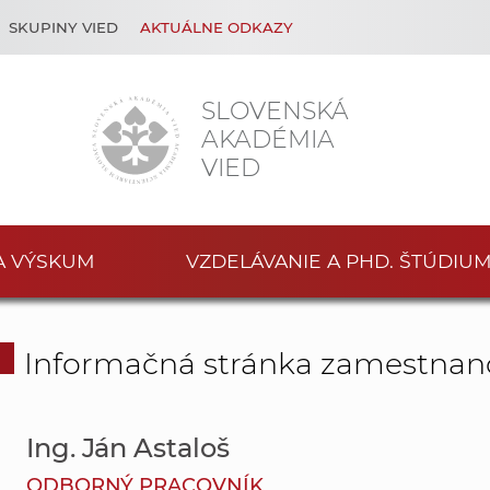
SKUPINY VIED
AKTUÁLNE ODKAZY
SLOVENSKÁ
AKADÉMIA
VIED
A VÝSKUM
VZDELÁVANIE A PHD. ŠTÚDIU
Informačná stránka zamestnan
Ing. Ján Astaloš
ODBORNÝ PRACOVNÍK