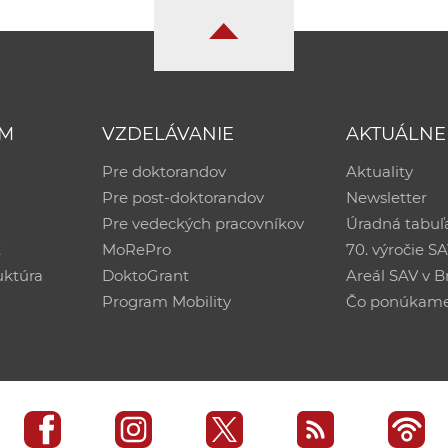
UM
VZDELÁVANIE
AKTUÁLNE
Pre doktorandov
Aktuality
Pre post-doktorandov
Newsletter
Pre vedeckých pracovníkov
Úradná tabuľ
ť
MoRePro
70. výročie S
uktúra
DoktoGrant
Areál SAV v Br
Program Mobility
Čo ponúkam