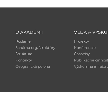
O AKADÉMII
VEDA A VÝSK
Poslanie
Projekty
Schéma org. štruktúry
Konferencie
Štruktúra
Časopisy
Kontakty
Publikačná činnos
Geografická poloha
Výskumná infraštr