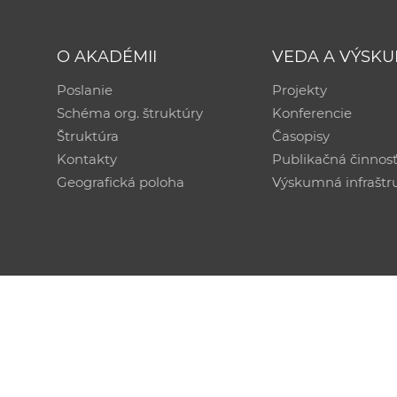
O AKADÉMII
VEDA A VÝSK
Poslanie
Projekty
Schéma org. štruktúry
Konferencie
Štruktúra
Časopisy
Kontakty
Publikačná činnos
Geografická poloha
Výskumná infraštr
Technická podpora:
CSČ SAV, v. v. i. - Výpočtové str