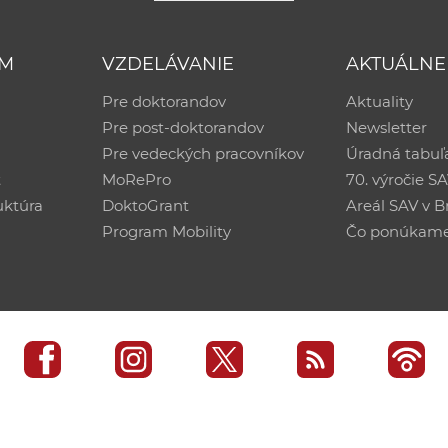
UM
VZDELÁVANIE
AKTUÁLNE
Pre doktorandov
Aktuality
Pre post-doktorandov
Newsletter
Pre vedeckých pracovníkov
Úradná tabuľ
ť
MoRePro
70. výročie S
uktúra
DoktoGrant
Areál SAV v Br
Program Mobility
Čo ponúkam
edisko SAV