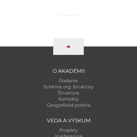
a
c
o
v
n
í
k
o
c
O AKADÉMII
h
Poslanie
S
Schéma org. štruktúry
A
Štruktúra
V
Kontakty
Geografická poloha
VEDA A VÝSKUM
Projekty
Konferencie