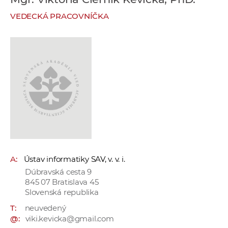
e
VEDECKÁ PRACOVNÍČKA
v
p
r
a
c
o
v
n
í
č
k
A:
Ústav informatiky SAV, v. v. i.
a
Dúbravská cesta 9
c
845 07 Bratislava 45
h
Slovenská republika
a
T:
neuvedený
p
@:
viki.kevicka@gmail.com
r