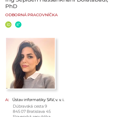
e
PhD
v
ODBORNÁ PRACOVNÍČKA
p
r
a
c
o
v
n
í
č
k
a
c
h
A:
Ústav informatiky SAV, v. v. i.
a
Dúbravská cesta 9
p
845 07 Bratislava 45
r
Slovenská republika