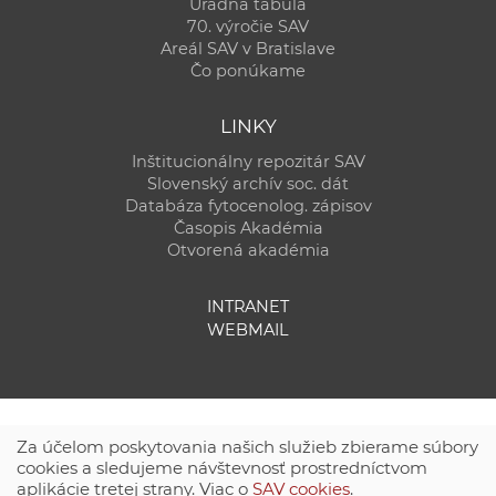
Úradná tabuľa
70. výročie SAV
Areál SAV v Bratislave
Čo ponúkame
LINKY
Inštitucionálny repozitár SAV
Slovenský archív soc. dát
Databáza fytocenolog. zápisov
Časopis Akadémia
Otvorená akadémia
INTRANET
WEBMAIL
Za účelom poskytovania našich služieb zbierame súbory
cookies a sledujeme návštevnosť prostredníctvom
aplikácie tretej strany. Viac o
SAV cookies
.