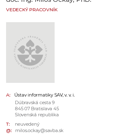
e
VEDECKÝ PRACOVNÍK
v
p
r
a
c
o
v
n
í
č
k
A:
Ústav informatiky SAV, v. v. i.
a
Dúbravská cesta 9
c
845 07 Bratislava 45
h
Slovenská republika
a
T:
neuvedený
p
@:
milos.ockay@savba.sk
r