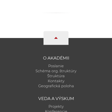
a
c
o
v
n
í
k
o
c
O AKADÉMII
h
Poslanie
S
Schéma org. štruktúry
A
Štruktúra
V
Kontakty
Geografická poloha
VEDA A VÝSKUM
Projekty
Konferencie