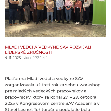
e
v
p
r
a
c
o
v
MLADÍ VEDCI A VEDKYNE SAV ROZVÍJALI
LÍDERSKÉ ZRUČNOSTI
n
4. 11. 2025
| videné 724-krát
í
č
k
a
Platforma Mladí vedci a vedkyne SAV
c
zorganizovala už tretí rok za sebou workshop
h
pre mladých vedeckých pracovníkov a
a
pracovníčky, ktorý sa konal 27. – 29. októbra
p
2025 v Kongresovom centre SAV Academia v
r
Starej Lesnej. Tohtoročné podujatie bolo