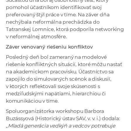
Súčasťou dňa bol aj osobnostný test, ktorý
pomohol účastníkom identifikovať svoj
preferovaný štýl práce v tíme. Na záver dňa
nechýbala neformálna prechádzka do
Tatranskej Lomnice, ktorá podporila networking
v neformálnej atmosfére.
Záver venovaný riešeniu konfliktov
Posledný deň bol zameraný na modelové
riešenie konfliktných situácií, ktoré môžu nastať
na akademickom pracovisku. Účastníctvo sa
zapojilo do simulovaných scénok a diskusií,
v ktorých reflektovali svoje skúsenosti s
medziľudskými napätiami, hierarchiou či
komunikáciou v tíme.
Spoluorganizátorka workshopu Barbora
Buzássyová (Historický ústav SAV, v. v. i.) dodala:
„
Mladá generácia vedkýň a vedcov potrebuje