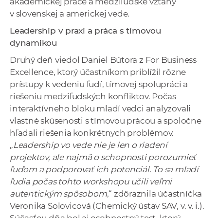
akademickej práce a medziľudské vzťahy
v slovenskej a americkej vede.
Leadership v praxi a práca s tímovou
dynamikou
Druhý deň viedol Daniel Bútora z For Business
Excellence, ktorý účastníkom priblížil rôzne
prístupy k vedeniu ľudí, tímovej spolupráci a
riešeniu medziľudských konfliktov. Počas
interaktívneho bloku mladí vedci analyzovali
vlastné skúsenosti s tímovou prácou a spoločne
hľadali riešenia konkrétnych problémov.
„
Leadership vo vede nie je len o riadení
projektov, ale najmä o schopnosti porozumieť
ľuďom a podporovať ich potenciál. To sa mladí
ľudia počas tohto workshopu učili veľmi
autentickým spôsobom
,“ zdôraznila účastníčka
Veronika Solovicová (Chemický ústav SAV, v. v. i.).