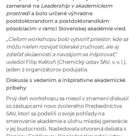
a
zamerané na
Leadership v akademickom
c
prostredí
a bolo určené výhradne
o
postdoktorandom a postdoktorandkám
v
pôsobiacim v rámci Slovenskej akadémie vied.
n
„
Cieľom workshopu bolo vytvoriť priestor, kde sa
í
môžu nielen rozvíjať líderské zručnosti, ale aj
k
zdieľať skúsenosti a navzájom sa inšpirovať
,“
o
uviedol Filip Květoň (Chemický ústav SAV, v. v. i.),
c
jeden z organizátorov podujatia.
h
Diskusia s vedením a inšpiratívne akademické
S
príbehy
A
V
Prvý deň workshopu sa niesol v znamení diskusií
so zástupcami novo zvoleného Predsedníctva
SAV, ktorí sa podelili o svoje pohľady na
smerovanie akadémie a úlohu mladej generácie
v jej budúcnosti. Nasledovala otvorená debata s