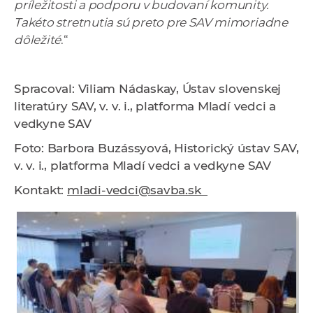
príležitosti a podporu v budovaní komunity.
Takéto stretnutia sú preto pre SAV mimoriadne
dôležité
.“
Spracoval: Viliam Nádaskay, Ústav slovenskej
literatúry SAV, v. v. i., p
latforma Mladí vedci a
vedkyne SAV
Foto: Barbora Buzássyová, Historický ústav SAV,
v. v. i., p
latforma Mladí vedci a vedkyne SAV
Kontakt:
mladi-vedci@savba.sk