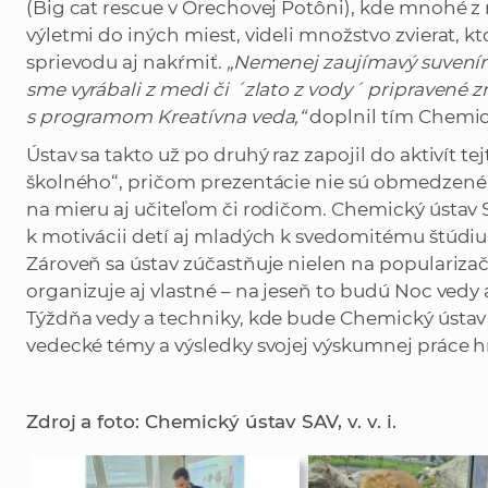
(Big cat rescue v Orechovej Potôni), kde mnohé z
výletmi do iných miest, videli množstvo zvierat,
sprievodu aj nakŕmiť.
„Nemenej zaujímavý suvenír 
sme vyrábali z medi či ´zlato z vody´ pripravené z
s programom Kreatívna veda,“
doplnil tím Chemic
Ústav sa takto už po druhý raz zapojil do aktivít t
školného“, pričom prezentácie nie sú obmedzené le
na mieru aj učiteľom či rodičom. Chemický ústav 
k motivácii detí aj mladých k svedomitému štúdiu
Zároveň sa ústav zúčastňuje nielen na popularizačn
organizuje aj vlastné – na jeseň to budú Noc vedy
Týždňa vedy a techniky, kde bude Chemický ústav SA
vedecké témy a výsledky svojej výskumnej práce 
Zdroj a foto: Chemický ústav SAV, v. v. i.