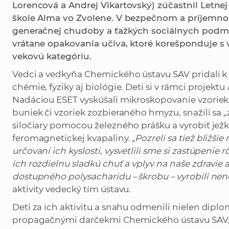
Lorencová a Andrej Vikartovský) zúčastnil Letne
škole Alma vo Zvolene. V bezpečnom a príjemnom 
generačnej chudoby a ťažkých sociálnych podm
vrátane opakovania učiva, ktoré korešponduje s
vekovú kategóriu.
Vedci a vedkyňa Chemického ústavu SAV pridali k
chémie, fyziky aj biológie. Deti si v rámci projektu
Nadáciou ESET vyskúšali mikroskopovanie vzoriek 
buniek či vzoriek zozbieraného hmyzu, snažili sa „
siločiary pomocou železného prášku a vyrobiť j
feromagnetickej kvapaliny.
„Pozreli sa tiež bližš
určovaní ich kyslosti, vysvetlili sme si zastúpeni
ich rozdielnu sladkú chuť a vplyv na naše zdravie
dostupného polysacharidu – škrobu – vyrobili ne
aktivity vedecký tím ústavu.
Deti za ich aktivitu a snahu odmenili nielen dipl
propagačnými darčekmi Chemického ústavu SAV, v. v