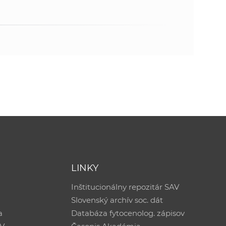
LINKY
Inštitucionálny repozitár SAV
Slovenský archív soc. dát
a
Databáza fytocenolog. zápisov