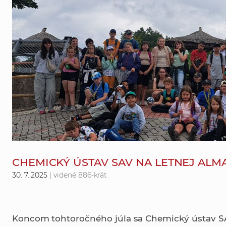
CHEMICKÝ ÚSTAV SAV NA LETNEJ ALMA
30. 7. 2025
| videné 886-krát
Koncom tohtoročného júla sa Chemický ústav SAV,