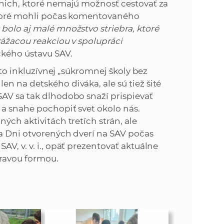
 nich, ktoré nemajú možnosť cestovať za
 ktoré mohli počas komentovaného
bolo aj malé množstvo striebra, ktoré
rážacou reakciou v spolupráci
kého ústavu SAV.
ejto inkluzívnej „súkromnej školy bez
n na detského diváka, ale sú tiež šité
SAV sa tak dlhodobo snaží prispievať
 a snahe pochopiť svet okolo nás.
ých aktivitách tretích strán, ale
 a Dni otvorených dverí na SAV počas
V, v. v. i., opäť prezentovať aktuálne
hravou formou.