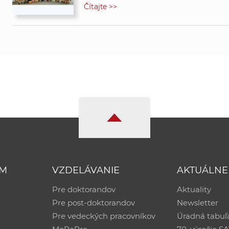
Čítajte >>
UM
VZDELÁVANIE
AKTUÁLNE
Pre doktorandov
Aktuality
Pre post-doktorandov
Newsletter
Pre vedeckých pracovníkov
Úradná tabuľ