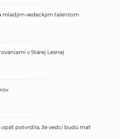
tóriá mladým vedeckým talentom
ovaniami v Starej Lesnej
érov
opäť potvrdila, že vedci budú mať