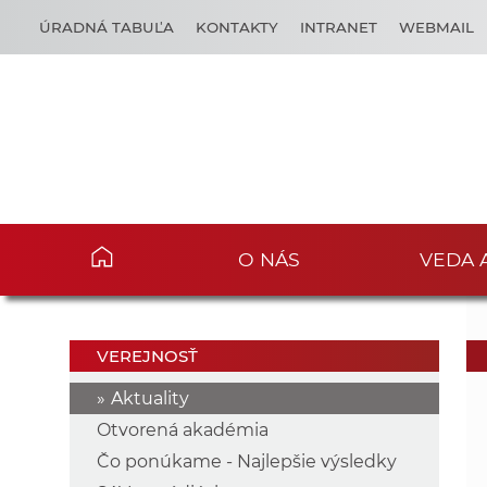
ÚRADNÁ TABUĽA
KONTAKTY
INTRANET
WEBMAIL
O NÁS
VEDA 
VEREJNOSŤ
Aktuality
Otvorená akadémia
Čo ponúkame - Najlepšie výsledky