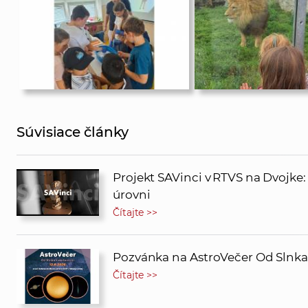
Súvisiace články
Projekt SAVinci v RTVS na Dvojke
úrovni
Čítajte >>
Pozvánka na AstroVečer Od Slnk
Čítajte >>