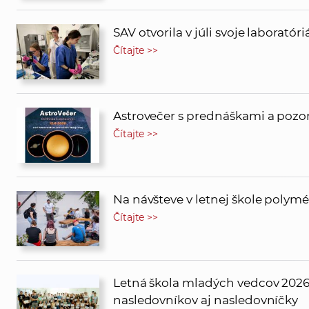
SAV otvorila v júli svoje labora
Čítajte >>
Astrovečer s prednáškami a pozor
Čítajte >>
Na návšteve v letnej škole polym
Čítajte >>
Letná škola mladých vedcov 2026 
nasledovníkov aj nasledovníčky