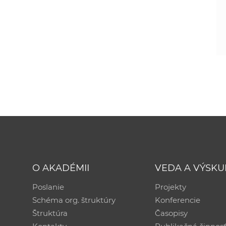
O AKADÉMII
VEDA A VÝSK
Poslanie
Projekty
Schéma org. štruktúry
Konferencie
Štruktúra
Časopisy