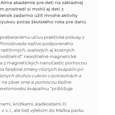
k
j Alma akadémie pre deti na základnej
o
prostredí si mohli aj deti z
n
c
ienok zadarmo užiť mnohé aktivity
h
 výukou počas školského roka pre danú
k
S
A
a
 preberanému učivu praktické pokusy z
V
Prírodoveda naživo
podporeného
c
rastlinných, svalových aj kostných
zviditeľniť“ neviditeľné magnetické
h
ežka z magnetických nanočastíc pomocou
ie na farebné zmeny rôznych kvapalín pri
S
e rôznych druhov cukrov v potravinách a
 a na záver sme si pomocou bežne
A
newtonovskú kvapalinu,“
približuje
V
omami, knižkami, sladkosťami či
. i., ale tiež výletom do Malkia parku