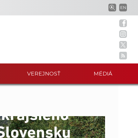
V
EN
V
y
h
y
ľ
a
h
d
á
ľ
v
a
M
VEREJNOSŤ
MÉDIÁ
a
n
i
d
e
v
á
p
r
v
a
c
a