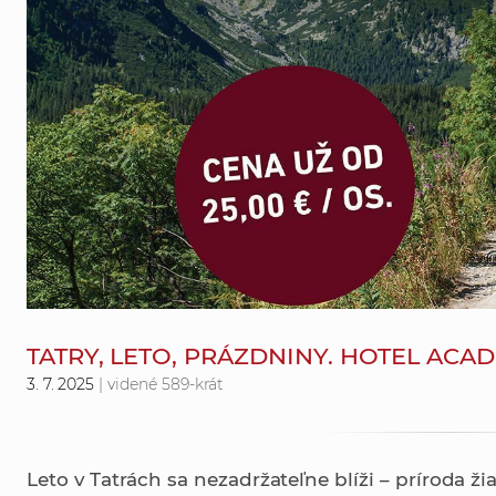
TATRY, LETO, PRÁZDNINY. HOTEL ACA
3. 7. 2025
| videné 589-krát
Leto v Tatrách sa nezadržateľne blíži – príroda ži