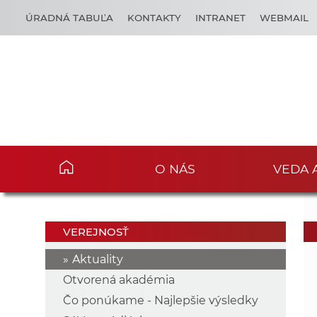
ÚRADNÁ TABUĽA
KONTAKTY
INTRANET
WEBMAIL
O NÁS
VEDA 
VEREJNOSŤ
Aktuality
Otvorená akadémia
Čo ponúkame - Najlepšie výsledky