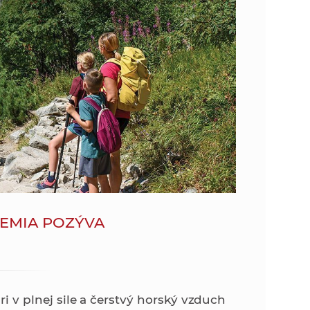
o
v
n
n
í
i
č
k
e
a
c
n
h
a
a
p
r
s
a
DEMIA POZÝVA
c
t
o
v
r
n
í
ari v plnej sile a čerstvý horský vzduch
á