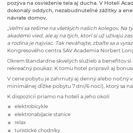
pozýva na osvieženie tela aj ducha. V Hoteli Aca
dokonalý oddych, nezabudnuteľné zážitky a energ
návrate domov.
„
Veľmi sa tešíme na všetkých našich kolegov. Na týc
akadémii vied, ale aj na tých, ktorí si už užívajú 
a rodina je najviac. Tak neváhajte, zbaľte sa a vyraz
Kongresového centra SAV Academia Norbert Lon
Okrem štandardne skvelých služieb a benefitov si
rekreačný poukaz. K tomu hotel pripravil aj bonus
V cene pobytu je zahrnutý aj denný alebo nočný v
minimálnej dĺžke pobytu 7 dní/6 nocí), ktorý sa 
K dispozícii priamo na hoteli a jeho okolí
elektrobicykle
elektronabíjacie stanice
relax
turistické chodníky