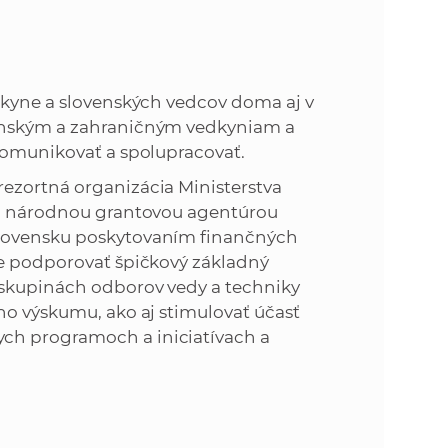
edkyne a slovenských vedcov doma aj v
venským a zahraničným vedkyniam a
 komunikovať a spolupracovať.
ezortná organizácia Ministerstva
nou národnou grantovou agentúrou
Slovensku poskytovaním finančných
je podporovať špičkový základný
 skupinách odborov vedy a techniky
ho výskumu, ako aj stimulovať účasť
ch programoch a iniciatívach a