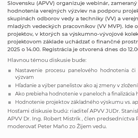
Slovensku (APVV) organizuje webinár, zameran
hodnotenia verejných výzviev na podporu projek
skupinách odborov vedy a techniky (VV) a verej
mladých vedeckých pracovníkov (VV MVP). Ide o
projektov, v ktorých sa výskumno-vývojové kolek
projektovom základe uchádzať o finančné prostr
2025 o 14.00. Registrácia je otvorená dnes do 12.
Hlavnou témou diskusie bude:
Nastavenie procesu panelového hodnotenia či
výzvam
Hľadanie a výber panelistov ako aj zmeny v zložení
Ako prebieha hodnotenie v paneloch a finalizácia
Hodnotenie projektov základného výskumu vs. ap
Hosťami diskusie budú: riaditeľ APVV JUDr. Stani
APVV Dr. Ing. Robert Mistrík , člen predsedníctva
moderovať Peter Maňo zo Žijem vedu.