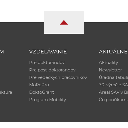
UM
VZDELÁVANIE
AKTUÁLNE
Pre doktorandov
Aktuality
Pre post-doktorandov
Newsletter
Pre vedeckých pracovníkov
Úradná tabuľ
ť
MoRePro
70. výročie S
uktúra
DoktoGrant
Areál SAV v Br
Program Mobility
Čo ponúkam