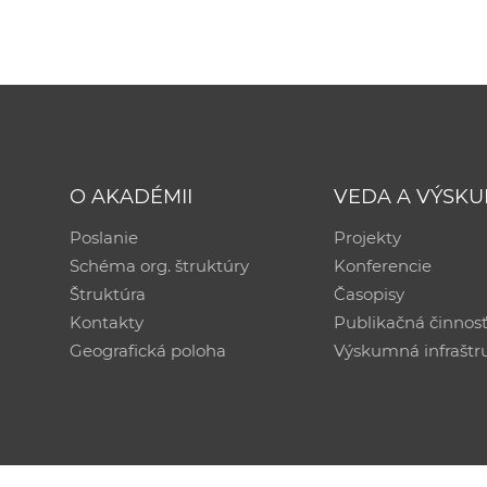
O AKADÉMII
VEDA A VÝSK
Poslanie
Projekty
Schéma org. štruktúry
Konferencie
Štruktúra
Časopisy
Kontakty
Publikačná činnos
Geografická poloha
Výskumná infraštr