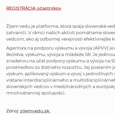
REGISTRÁCIA účastníkov
Žijem vedu je platforma, ktorá spája slovenské v
zahraničí. V rámci našich aktivít pomáhame slo
vedcom, ako aj odbornej verejnosti efektívnejšie
Agentúra na podporu výskumu a vývoja (APVV) je r
školstva, výskumu, vývoja a mládeže SR. Je jedi
zriadenou na účel podpory výskumu a vývoja na 
prostriedkov zo štátneho rozpočtu. Jej poslaním 
výskum, aplikovaný výskum a vývoj v jednotlivých
vrátane interdisciplinárneho a multidisciplinárne
slovenských vedcov v medzinárodných a európsky
mnohostrannej spolupráci.
Zdroj:
zijemvedu.sk