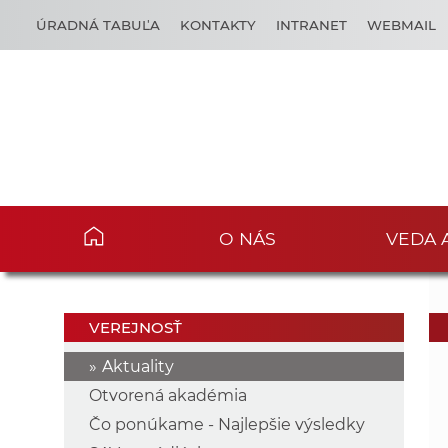
ÚRADNÁ TABUĽA
KONTAKTY
INTRANET
WEBMAIL
O NÁS
VEDA 
VEREJNOSŤ
Aktuality
Otvorená akadémia
Čo ponúkame - Najlepšie výsledky