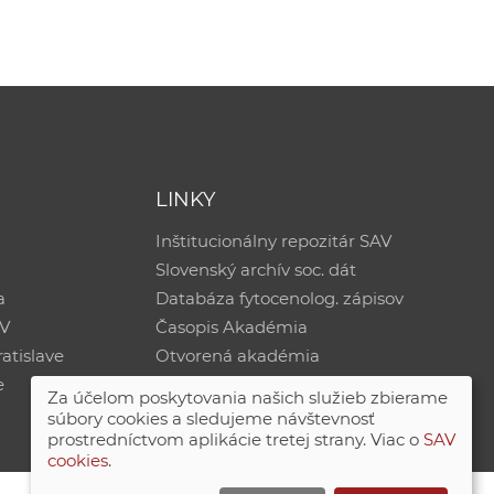
LINKY
Inštitucionálny repozitár SAV
Slovenský archív soc. dát
a
Databáza fytocenolog. zápisov
AV
Časopis Akadémia
atislave
Otvorená akadémia
e
Za účelom poskytovania našich služieb zbierame
súbory cookies a sledujeme návštevnosť
prostredníctvom aplikácie tretej strany. Viac o
SAV
cookies
.