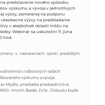
k
ý na predstavenie nového spôsobu
o
tov výskumu a vývoja v jednotlivých
n
c
nej výzvy, zameranej na podporu
h
 všeobecné výzvy na predkladanie
k
S
tívy v akejkoľvek oblasti môžu na
A
iedky.
Webinár sa uskutoční 11. júna
a
V
00 hod.
c
 zmeny v nastaveniach oproti predošlým
h
S
 hodnotenia v odborových radách
likovaného výskumu a vývoja
A
slav Mydlo, predseda predsedníctva
 RNDr. Imrich Barák, DrSc. Diskusiu bude
V