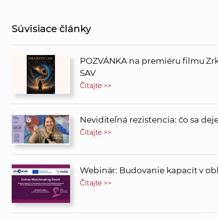
Súvisiace články
POZVÁNKA na premiéru filmu Zrk
SAV
Čítajte >>
Neviditeľná rezistencia: čo sa de
Čítajte >>
Webinár: Budovanie kapacít v obla
Čítajte >>