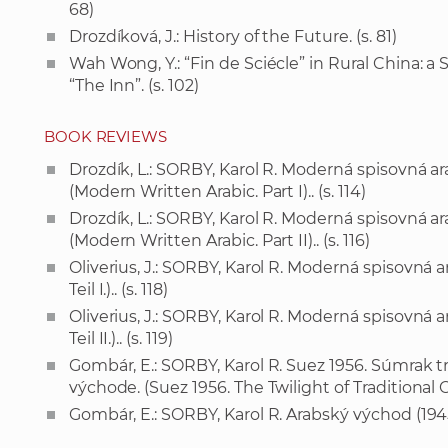
68)
Drozdíková, J.: History of the Future. (s. 81)
Wah Wong, Y.: “Fin de Sciécle” in Rural China:
“The Inn”. (s. 102)
BOOK REVIEWS
Drozdík, L.: SORBY, Karol R. Moderná spisovná arabčin
(Modern Written Arabic. Part I).. (s. 114)
Drozdík, L.: SORBY, Karol R. Moderná spisovná arabčin
(Modern Written Arabic. Part II).. (s. 116)
Oliverius, J.: SORBY, Karol R. Moderná spisovná ar
Teil I.).. (s. 118)
Oliverius, J.: SORBY, Karol R. Moderná spisovná ar
Teil II.).. (s. 119)
Gombár, E.: SORBY, Karol R. Suez 1956. Súmrak 
východe. (Suez 1956. The Twilight of Traditional Co
Gombár, E.: SORBY, Karol R. Arabský východ (1945 -