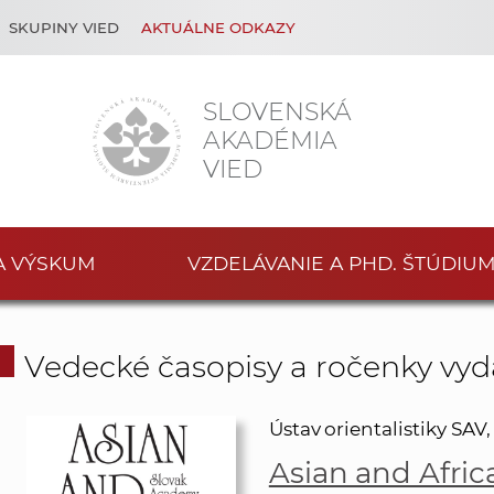
SKUPINY VIED
AKTUÁLNE ODKAZY
SLOVENSKÁ
AKADÉMIA
VIED
A VÝSKUM
VZDELÁVANIE A PHD. ŠTÚDIU
Vedecké časopisy a ročenky vy
Ústav orientalistiky SAV, v.
Asian and Afric