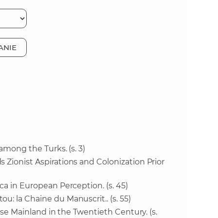
o
v
n
n
í
i
ANIE
č
k
e
a
c
n
h
a
a
p
r
s
a
 among the Turks. (s. 3)
c
 Zionist Aspirations and Colonization Prior
t
o
v
ca in European Perception. (s. 45)
r
n
u: la Chaine du Manuscrit.. (s. 55)
í
nese Mainland in the Twentieth Century. (s.
á