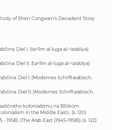
k
o
n
c
 a Study of Shen Congwen's Decadent Story
h
k
S
A
a
V
a. Diel I. (ta ͨ līm al-luġa al- ͨ arabīya)
c
a. Diel II. (ta ͨ līm al-luġa al- ͨ arabīya)
h
abčina. Diel I. (Modernes Schriftarabisch.
S
abčina. Diel II. (Modernes Schriftarabisch.
A
tradičného kolonializmu na Blízkom
lonialism in the Middle East).. (s. 120)
V
 1958). (The Arab East (1945-1958)). (s. 122)