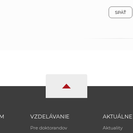
SPÄŤ
UM
VZDELÁVANIE
AKTUÁLNE
Pre doktorandov
Aktuality