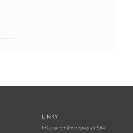
LINKY
Inštitucionálny repozitár SAV