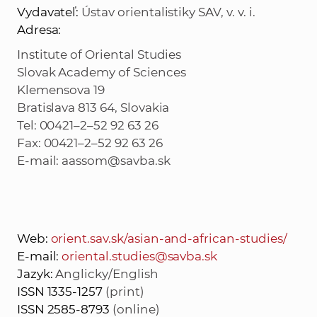
Vydavateľ:
Ústav orientalistiky SAV, v. v. i.
Adresa:
Institute of Oriental Studies
Slovak Academy of Sciences
Klemensova 19
Bratislava 813 64, Slovakia
Tel: 00421–2–52 92 63 26
Fax: 00421–2–52 92 63 26
E-mail: aassom@savba.sk
Web:
orient.sav.sk/asian-and-african-studies/
E-mail:
oriental.studies@savba.sk
Jazyk:
Anglicky/English
ISSN 1335-1257
(print)
ISSN 2585-8793
(online)