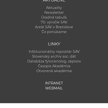
AKTUÁLNE
Aktuality
Newsletter
Úradná tabuľa
70. výročie SAV
Areál SAV v Bratislave
Čo ponúkame
LINKY
Inštitucionálny repozitár SAV
Slovenský archív soc. dát
Databáza fytocenolog. zápisov
Časopis Akadémia
Otvorená akadémia
INTRANET
WEBMAIL