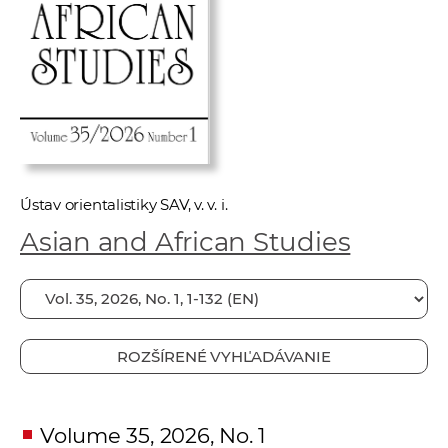
e
v
p
r
a
c
o
v
Ústav orientalistiky SAV, v. v. i.
n
Asian and African Studies
í
č
k
a
c
ROZŠÍRENÉ VYHĽADÁVANIE
h
a
p
Volume 35, 2026, No. 1
r