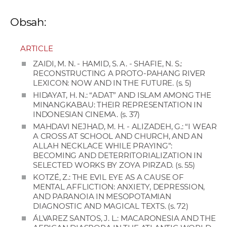
a
Obsah:
c
o
v
ARTICLE
n
ZAIDI, M. N. - HAMID, S. A. - SHAFIE, N. S.:
í
RECONSTRUCTING A PROTO-PAHANG RIVER
LEXICON: NOW AND IN THE FUTURE. (s. 5)
k
HIDAYAT, H. N.: “ADAT” AND ISLAM AMONG THE
o
MINANGKABAU: THEIR REPRESENTATION IN
c
INDONESIAN CINEMA. (s. 37)
h
MAHDAVI NEJHAD, M. H. - ALIZADEH, G.: “I WEAR
S
A CROSS AT SCHOOL AND CHURCH, AND AN
ALLAH NECKLACE WHILE PRAYING”:
A
BECOMING AND DETERRITORIALIZATION IN
V
SELECTED WORKS BY ZOYA PIRZAD. (s. 55)
KOTZÉ, Z.: THE EVIL EYE AS A CAUSE OF
MENTAL AFFLICTION: ANXIETY, DEPRESSION,
AND PARANOIA IN MESOPOTAMIAN
DIAGNOSTIC AND MAGICAL TEXTS. (s. 72)
ÁLVAREZ SANTOS, J. L.: MACARONESIA AND THE