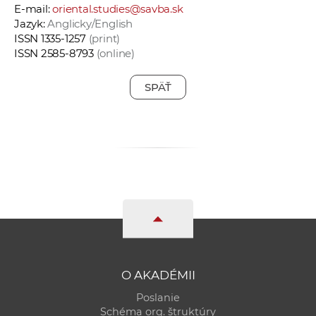
E-mail:
oriental.studies@savba.sk
Jazyk:
Anglicky/English
ISSN 1335-1257
(print)
ISSN 2585-8793
(online)
SPÄŤ
O AKADÉMII
Poslanie
Schéma org. štruktúry