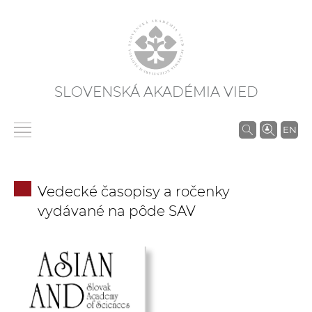
SLOVENSKÁ AKADÉMIA VIED
V
EN
y
h
ľ
Vedecké časopisy a ročenky
a
vydávané na pôde SAV
d
á
v
a
n
i