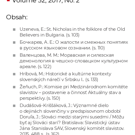
Volume 52, 2017, No. 2
a
c
Obsah:
o
v
Uzeneva, E.: St. Nicholas in the folklore of the Old
n
Believers in Bulgaria. (s. 103)
Бочкарев, А. Е.: О жалости и смежных понятиях
í
в русском языковом сознании. (s. 110)
k
Валенцова, М. М.: Моравская и силезская
o
демонология в чешско-словацком культурном
c
ареале. (s. 122)
h
Hríbová, M.: Historické a kultúrne kontexty
slovenských nárečí v Srbsku I.. (s. 133)
S
Žeňuch, P.: Komisie pri Medzinárodnom komitéte
A
slavistov – postavenie a činnosť Aktuálny stav a
V
perspektívy. (s. 150)
Dudášová-Kriššáková, J.: Významné dielo
o dejinách slovenčiny v predspisovnom období
Doruľa, J.: Slováci medzi starými susedmi / Môžu
byť aj Slováci starí? Bratislava: Slavistický ústav
Jána Stanislava SAV, Slovenský komitét slavistov.
2015. 488 s.. (s. 162)