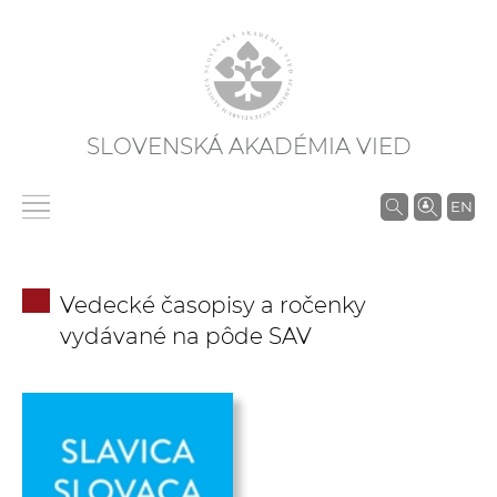
SLOVENSKÁ AKADÉMIA VIED
V
EN
y
h
ľ
Vedecké časopisy a ročenky
a
vydávané na pôde SAV
d
á
v
a
n
i