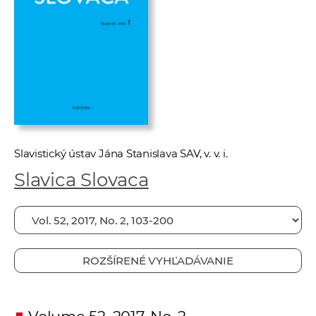
e
v
p
r
a
c
o
v
n
Slavistický ústav Jána Stanislava SAV, v. v. i.
í
Slavica Slovaca
č
k
a
c
h
ROZŠÍRENÉ VYHĽADÁVANIE
a
p
r