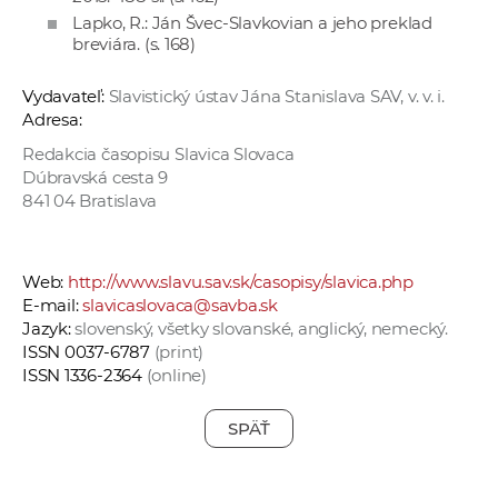
Lapko, R.: Ján Švec-Slavkovian a jeho preklad
breviára. (s. 168)
Vydavateľ:
Slavistický ústav Jána Stanislava SAV, v. v. i.
Adresa:
Redakcia časopisu Slavica Slovaca
Dúbravská cesta 9
841 04 Bratislava
Web:
http://www.slavu.sav.sk/casopisy/slavica.php
E-mail:
slavicaslovaca@savba.sk
Jazyk:
slovenský, všetky slovanské, anglický, nemecký.
ISSN 0037-6787
(print)
ISSN 1336-2364
(online)
SPÄŤ