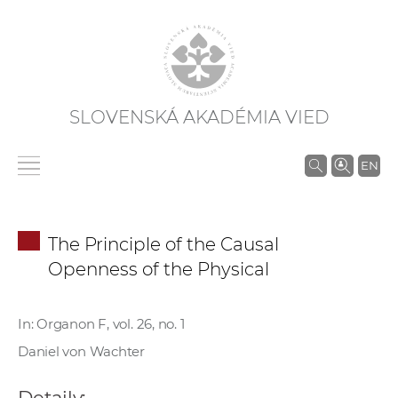
SLOVENSKÁ AKADÉMIA VIED
V
EN
y
h
ľ
The Principle of the Causal
a
Openness of the Physical
d
á
v
In: Organon F, vol. 26, no. 1
a
Daniel von Wachter
n
i
Detaily: