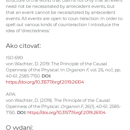
structure of the world that claims not only that an event
a
need not be necessitated by antecedent events, but
c
that an event cannot be necessitated by antecedent
events. All events are open to coun-teraction. In order to
o
spell out various kinds of counteraction I introduce the
v
idea of ‘directedness.’
n
í
Ako citovať:
k
o
ISO 690:
c
von Wachter, D. 2019. The Principle of the Causal
h
Openness of the Physical. In
Organon F
, vol. 26, no.1, pp.
40-61. 2585-7150.
DOI:
S
https://doi.org/10.31577/orgf.2019.26104
A
V
APA:
von Wachter, D. (2019). The Principle of the Causal
Openness of the Physical.
Organon F
, 26(1), 40-61. 2585-
7150.
DOI:
https://doi.org/10.31577/orgf.2019.26104
O vydaní: