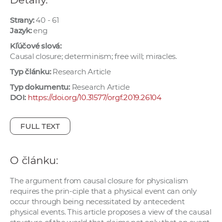
e
v
Strany:
40 - 61
Jazyk:
eng
p
r
Kľúčové slová:
a
Causal closure; determinism; free will; miracles.
c
Typ článku:
Research Article
o
Typ dokumentu:
Research Article
v
DOI:
https://doi.org/10.31577/orgf.2019.26104
n
í
FULL TEXT
č
k
a
O článku:
c
h
The argument from causal closure for physicalism
requires the prin-ciple that a physical event can only
a
occur through being necessitated by antecedent
p
physical events. This article proposes a view of the causal
r