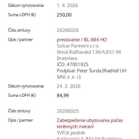
1. 4. 2026
250,00
20260026
prezúvanie / BL-684 HO
Szilcar Partners s.r.o.
Nová Rožňavská 134/A,831 04
Bratislava
IČO:
47001925
Podpísal:
Peter Šurda (Riaditeľ UH
SAV, v .v. i.)
24. 3. 2026
84,99
20260025
Zabezpečenie ubytovania počas
terénnych meraní
SVP,št.podnik
Karloveská 2, 841 04 Bratislava