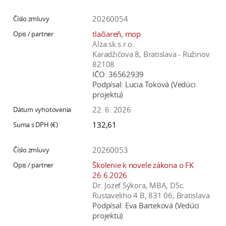
a
20260054
c
o
tlačiareň, mop
Alza.sk s.r.o.
v
Karadžičova 8, Bratislava - Ružinov
n
82108
í
IČO:
36562939
k
Podpísal:
Lucia Toková (Vedúci
projektu)
o
c
22. 6. 2026
h
132,61
S
A
20260053
V
Školenie k novele zákona o FK
26.6.2026
Dr. Jozef Sýkora, MBA, DSc.
Rustaveliho 4 B, 831 06, Bratislava
Podpísal:
Eva Barteková (Vedúci
projektu)