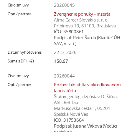
20260045
Zverejnenie ponuky - inzerát
Alma Career Slovakia s. r. o.
Pribinova 19, 81109, Bratislava
IČO:
35800861
Podpísal:
Peter Šurda (Riaditeľ ÚH
SAV, v .v. i.)
22. 5. 2026
158,67
20260044
Rozbor bio uhlia v akreditovanom
laboratóriu
Štátny geologický ústav D. Štúra,
ASL, Ref. lab.
Markušovská cesta 1, 05201
Spišská Nová Ves
IČO:
31753604
Podpísal:
Justína Vitková (Vedúci
projektu)