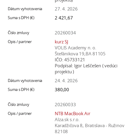
27. 4. 2026
2 421,67
20260034
kurz SJ
VOLIS Academy n. o.
Štefánikova 19,BA 81105
IČO:
45733121
Podpísal:
Igor Leščešen ( vedúci
projektu )
24. 4. 2026
380,00
20260033
NTB MacBook Air
Alza.sk s.r.o.
Karadžičova 8, Bratislava - Ružinov
82108