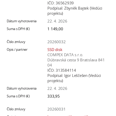
IČO:
36562939
Podpísal:
Zbyněk Bajtek (Vedúci
projektu)
22. 4. 2026
1 149,00
20260032
SSD disk
COMPEX DATA s.r.o.
Dúbravská cesta 9 Bratislava 841
04
IČO:
313584114
Podpísal:
Igor Leščešen (Vedúci
projektu)
22. 4. 2026
333,95
20260031