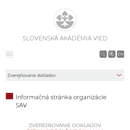
SLOVENSKÁ AKADÉMIA VIED
V
EN
y
h
ľ
a
d
Informačná stránka organizácie
á
SAV
v
a
n
ZVEREJŇOVANIE DOKLADOV
i