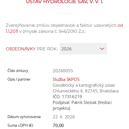
ÚSTAV HYDROLÓGIE SAV, V. V. I.
e
v
p
Zverejňovanie zmlúv, objednávok a faktúr uzavretých
od
r
1.1.2011
v zmysle zákona č. 546/2010 Z.z.:
a
c
o
OBJEDNÁVKY
PRE ROK:
v
n
í
20260055
č
Služba SKPOS
k
Geodetický a kartografický ústav
a
Chlumeckého 4, 82745, Bratislava
IČO:
17316219
c
Podpísal:
Patrik Sleziak (Vedúci
h
projektu)
a
22. 6. 2026
p
70,00
r