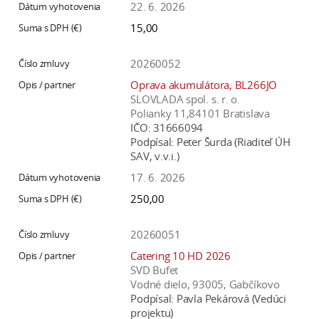
22. 6. 2026
15,00
20260052
Oprava akumulátora, BL266JO
SLOVLADA spol. s. r. o.
Polianky 11,84101 Bratislava
IČO:
31666094
Podpísal:
Peter Šurda (Riaditeľ ÚH
SAV, v.v.i.)
17. 6. 2026
250,00
20260051
Catering 10 HD 2026
SVD Bufet
Vodné dielo, 93005, Gabčíkovo
Podpísal:
Pavla Pekárová (Vedúci
projektu)