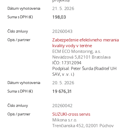
21. 5. 2026
198,03
20260043
Zabezpečenie efektívneho merania
kvality vody v teréne
ECM ECO Monitoring, a.s.
Nevädzová 5,82101 Bratislava
IČO:
17312094
Podpísal:
Peter Šurda (Riaditeľ UH
SAV, v .v. i.)
20. 5. 2026
19 676,31
20260042
SUZUKI-cross servis
Mikona s.r.o.
Trenčianska 452, 02001 Púchov