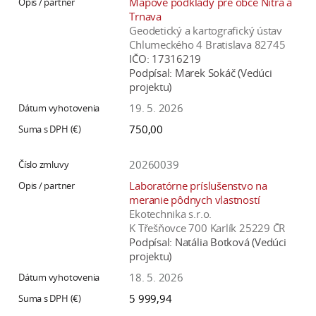
Mapové podklady pre obce Nitra a
Trnava
Geodetický a kartografický ústav
Chlumeckého 4 Bratislava 82745
IČO:
17316219
Podpísal:
Marek Sokáč (Vedúci
projektu)
19. 5. 2026
750,00
20260039
Laboratórne príslušenstvo na
meranie pôdnych vlastností
Ekotechnika s.r.o.
K Třešňovce 700 Karlík 25229 ČR
Podpísal:
Natália Botková (Vedúci
projektu)
18. 5. 2026
5 999,94