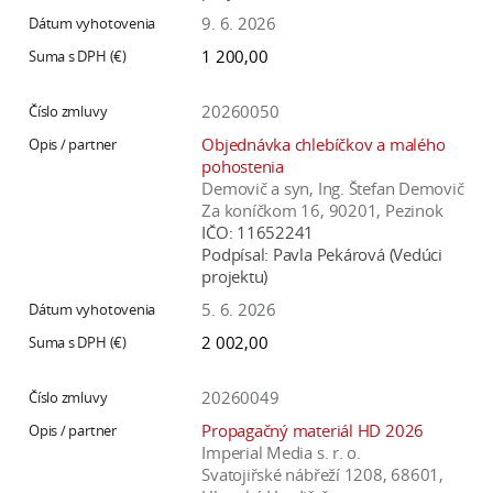
9. 6. 2026
1 200,00
20260050
Objednávka chlebíčkov a malého
pohostenia
Demovič a syn, Ing. Štefan Demovič
Za koníčkom 16, 90201, Pezinok
IČO:
11652241
Podpísal:
Pavla Pekárová (Vedúci
projektu)
5. 6. 2026
2 002,00
20260049
Propagačný materiál HD 2026
Imperial Media s. r. o.
Svatojiřské nábřeží 1208, 68601,