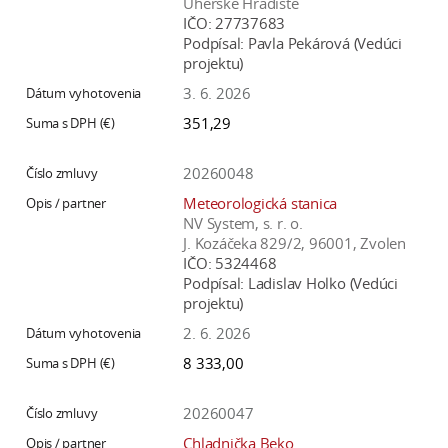
Uherské Hradiště
IČO:
27737683
Podpísal:
Pavla Pekárová (Vedúci
projektu)
3. 6. 2026
351,29
20260048
Meteorologická stanica
NV System, s. r. o.
J. Kozáčeka 829/2, 96001, Zvolen
IČO:
5324468
Podpísal:
Ladislav Holko (Vedúci
projektu)
2. 6. 2026
8 333,00
20260047
Chladnička Beko