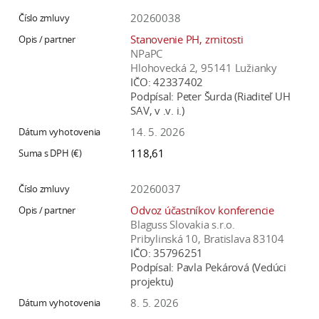
20260038
Stanovenie PH, zrnitosti
NPaPC
Hlohovecká 2, 95141 Lužianky
IČO:
42337402
Podpísal:
Peter Šurda (Riaditeľ UH
SAV, v .v. i.)
14. 5. 2026
118,61
20260037
Odvoz účastníkov konferencie
Blaguss Slovakia s.r.o.
Pribylinská 10, Bratislava 83104
IČO:
35796251
Podpísal:
Pavla Pekárová (Vedúci
projektu)
8. 5. 2026