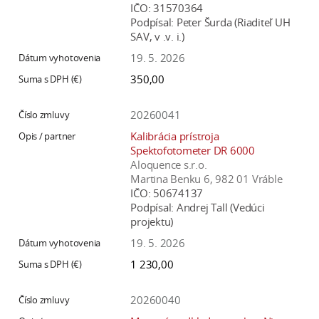
IČO:
31570364
Podpísal:
Peter Šurda (Riaditeľ UH
SAV, v .v. i.)
19. 5. 2026
350,00
20260041
Kalibrácia prístroja
Spektofotometer DR 6000
Aloquence s.r.o.
Martina Benku 6, 982 01 Vráble
IČO:
50674137
Podpísal:
Andrej Tall (Vedúci
projektu)
19. 5. 2026
1 230,00
20260040