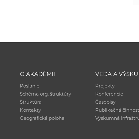
O AKADÉMII
VEDA A VÝSK
Poslanie
Projekty
Schéma org. štruktúry
Konferencie
Štruktúra
Časopisy
Kontakty
Publikačná činnos
Geografická poloha
Výskumná infraštr