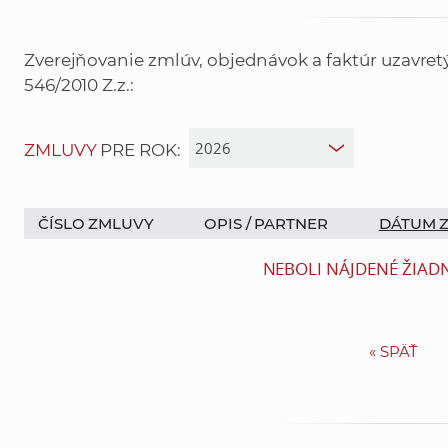
Zverejňovanie zmlúv, objednávok a faktúr uzavre
546/2010 Z.z.:
ZMLUVY
PRE ROK:
ČÍSLO ZMLUVY
OPIS /
PARTNER
DÁTUM 
NEBOLI NÁJDENÉ ŽIAD
«
SPÄŤ