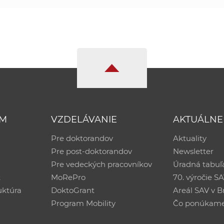
UM
VZDELÁVANIE
AKTUÁLNE
Pre doktorandov
Aktuality
Pre post-doktorandov
Newsletter
Pre vedeckých pracovníkov
Úradná tabuľ
ť
MoRePro
70. výročie S
uktúra
DoktoGrant
Areál SAV v Br
Program Mobility
Čo ponúkam