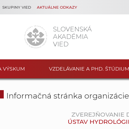
SKUPINY VIED
AKTUÁLNE ODKAZY
SLOVENSKÁ
AKADÉMIA
VIED
A VÝSKUM
VZDELÁVANIE A PHD. ŠTÚDIU
Informačná stránka organizáci
ZVEREJŇOVANIE
ÚSTAV HYDROLÓGIE S