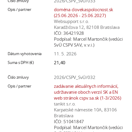
2026/CSPV_SvÚ/033
doména clovekaspolocnost.sk
(25.06.2026 - 25.06.2027)
Websupport s.r.o.
Karadžičova 12, 82108 Bratislava
IČO:
36421928
Podpísal:
Marcel Martončik (vedúci
SvÚ CSPV SAV, v.v.i.)
11. 5. 2026
21,40
2026/CSPV_SvÚ/032
zadávanie aktuálnych informácií,
udržiavanie oboch verzií SK a EN
web stránok cspv.sa.sk (1-3/2026)
tankit s.r.o.
Karpatské námestie 10A, 83106
Bratislava
IČO:
51041847
Podpísal:
Marcel Martončik (vedúci