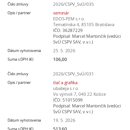
2026/CSPV_SvÚ/035
seminár
EDOS-PEM s.r.o.
Tematínska 4, 85105 Bratislava
IČO:
36287229
Podpísal:
Marcel Martončik (vedúci
SvÚ CSPV SAV, v.v.i.)
25. 5. 2026
106,00
2026/CSPV_SvÚ/031
tlač a grafika
ubabeja s.r.o.
Vo výmoli 7, 040 22 Košice
IČO:
51015099
Podpísal:
Marcel Martončik (vedúci
SvÚ CSPV SAV, v.v.i.)
19. 5. 2026
513,60