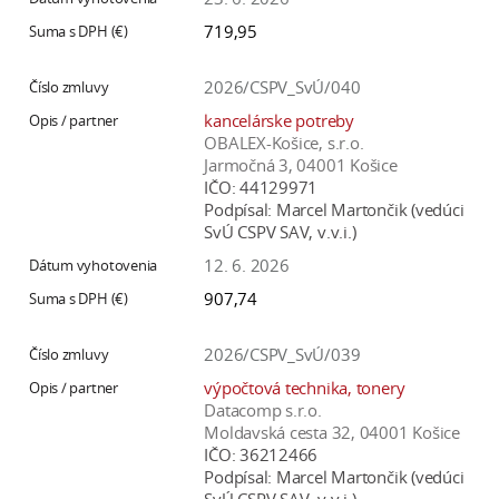
a
719,95
c
o
2026/CSPV_SvÚ/040
v
kancelárske potreby
n
OBALEX-Košice, s.r.o.
í
Jarmočná 3, 04001 Košice
k
IČO:
44129971
Podpísal:
Marcel Martončik (vedúci
o
SvÚ CSPV SAV, v.v.i.)
c
12. 6. 2026
h
S
907,74
A
V
2026/CSPV_SvÚ/039
výpočtová technika, tonery
Datacomp s.r.o.
Moldavská cesta 32, 04001 Košice
IČO:
36212466
Podpísal:
Marcel Martončik (vedúci