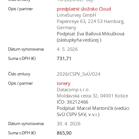
predplatné úložisko Cloud
LimeSurvey GmbH
Papenreye 63, 224 53 Hamburg,
Germany
Podpísal:
Eva Ballová Mikušková
(zástupkyňa vedúcej )
4. 5. 2026
731,71
2026/CSPV_SvÚ/024
tonery
Datacomp s.r.o.
Moldavská cesta 32, 04001 Košice
IČO:
36212466
Podpísal:
Marcel Martončik (vedúci
SvÚ CSPV SAV, v.v.i.)
30. 4. 2026
865,90