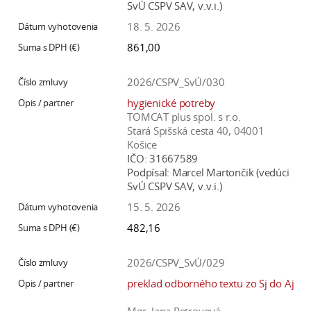
SvÚ CSPV SAV, v.v.i.)
18. 5. 2026
861,00
2026/CSPV_SvÚ/030
hygienické potreby
TOMCAT plus spol. s r.o.
Stará Spišská cesta 40, 04001
Košice
IČO:
31667589
Podpísal:
Marcel Martončik (vedúci
SvÚ CSPV SAV, v.v.i.)
15. 5. 2026
482,16
2026/CSPV_SvÚ/029
preklad odborného textu zo Sj do Aj