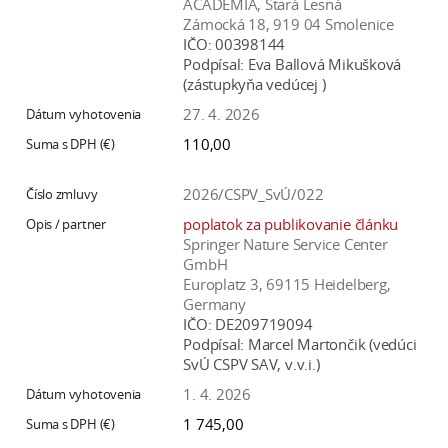
ACADEMIA, Stará Lesná
Zámocká 18, 919 04 Smolenice
IČO:
00398144
Podpísal:
Eva Ballová Mikušková
(zástupkyňa vedúcej )
27. 4. 2026
110,00
2026/CSPV_SvÚ/022
poplatok za publikovanie článku
Springer Nature Service Center
GmbH
Europlatz 3, 69115 Heidelberg,
Germany
IČO:
DE209719094
Podpísal:
Marcel Martončik (vedúci
SvÚ CSPV SAV, v.v.i.)
1. 4. 2026
1 745,00