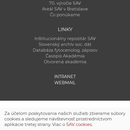
70. výročie SAV
Areál SAV v Bratislave
Čo ponúkame
LINKY
Inštitucionálny repozitár SAV
Slovenský archív soc. dát
Databáza fytocenolog. zápisov
Časopis Akadémia
Otvorená akadémia
INTRANET
WEBMAIL
Za účelom poskytovania našich služieb zbierame súbory
cookies a sledujeme návštevnosť prostredníctvom
aplikácie tretej strany. Viac o
SAV cookies
.