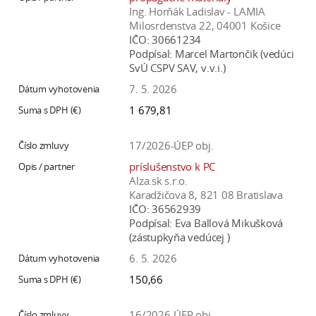
Ing. Horňák Ladislav - LAMIA
Milosrdenstva 22, 04001 Košice
IČO:
30661234
Podpísal:
Marcel Martončik (vedúci
SvÚ CSPV SAV, v.v.i.)
7. 5. 2026
1 679,81
17/2026-ÚEP obj.
príslušenstvo k PC
Alza.sk s.r.o.
Karadžičova 8, 821 08 Bratislava
IČO:
36562939
Podpísal:
Eva Ballová Mikušková
(zástupkyňa vedúcej )
6. 5. 2026
150,66
16/2026-ÚEP obj.