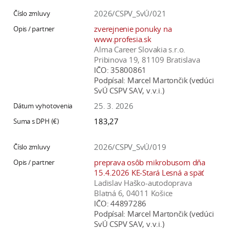
2026/CSPV_SvÚ/021
zverejnenie ponuky na
www.profesia.sk
Alma Career Slovakia s.r.o.
Pribinova 19, 81109 Bratislava
IČO:
35800861
Podpísal:
Marcel Martončik (vedúci
SvÚ CSPV SAV, v.v.i.)
25. 3. 2026
183,27
2026/CSPV_SvÚ/019
preprava osôb mikrobusom dňa
15.4.2026 KE-Stará Lesná a späť
Ladislav Haško-autodoprava
Blatná 6, 04011 Košice
IČO:
44897286
Podpísal:
Marcel Martončik (vedúci
SvÚ CSPV SAV, v.v.i.)