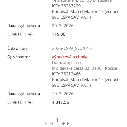
Tematínska 4, 85105 Bratislava
IČO:
36287229
Podpísal:
Marcel Martončik (vedúci
SvÚ CSPV SAV, v.v.i.)
20. 3. 2026
119,00
2026/CSPV_SvÚ/016
výpočtová technika
Datacomp s.r.o.
Moldavská cesta 32, 04001 Košice
IČO:
36212466
Podpísal:
Marcel Martončik (vedúci
SvÚ CSPV SAV, v.v.i.)
19. 3. 2026
4 317,56
1
2