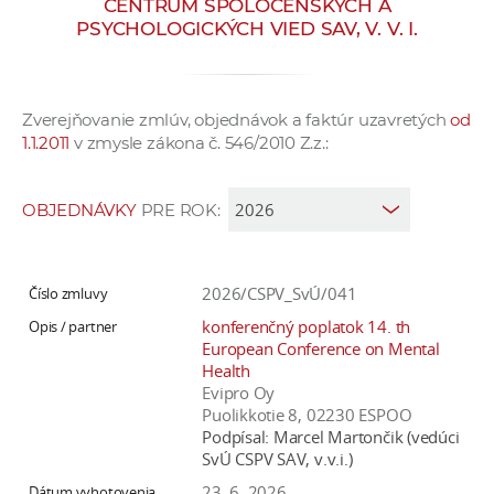
CENTRUM SPOLOČENSKÝCH A
e
PSYCHOLOGICKÝCH VIED SAV, V. V. I.
v
p
r
Zverejňovanie zmlúv, objednávok a faktúr uzavretých
od
a
1.1.2011
v zmysle zákona č. 546/2010 Z.z.:
c
o
v
OBJEDNÁVKY
PRE ROK:
n
í
č
2026/CSPV_SvÚ/041
k
konferenčný poplatok 14. th
a
European Conference on Mental
Health
c
Evipro Oy
h
Puolikkotie 8, 02230 ESPOO
a
Podpísal:
Marcel Martončik (vedúci
p
SvÚ CSPV SAV, v.v.i.)
r
23. 6. 2026