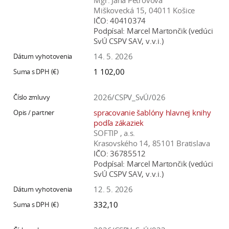
Mgr. Jana Petrovová
Miškovecká 15, 04011 Košice
IČO:
40410374
Podpísal:
Marcel Martončik (vedúci
SvÚ CSPV SAV, v.v.i.)
14. 5. 2026
1 102,00
2026/CSPV_SvÚ/026
spracovanie šablóny hlavnej knihy
podľa zákaziek
SOFTIP , a.s.
Krasovského 14, 85101 Bratislava
IČO:
36785512
Podpísal:
Marcel Martončik (vedúci
SvÚ CSPV SAV, v.v.i.)
12. 5. 2026
332,10