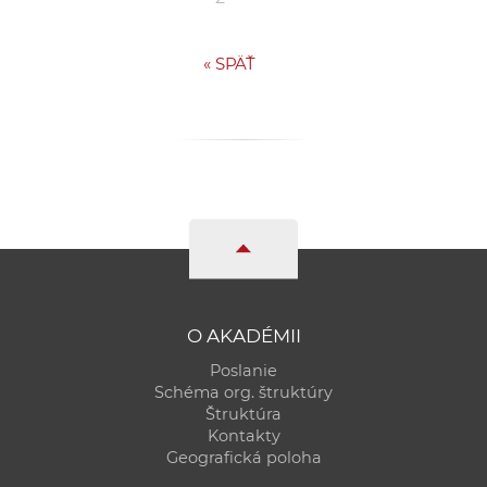
«
SPÄŤ
O AKADÉMII
Poslanie
Schéma org. štruktúry
Štruktúra
Kontakty
Geografická poloha