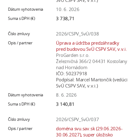
SvÚ CSPV SAV, v.v.i.)
10. 6. 2026
3 738,71
2026/CSPV_SvÚ/038
Úprava a údržba predzáhradky
pred budovou SvÚ CSPV SAV, v.v.i.
ProGarden s.r.o.
Železničná 366/2 04431 Kostoľany
nad Hornádom
IČO:
50237918
Podpísal:
Marcel Martončik (vedúci
SvÚ CSPV SAV, v.v.i.)
8. 6. 2026
3 140,81
2026/CSPV_SvÚ/037
doména svu.sav.sk (29.06.2026-
30.06.2027), super úložisko