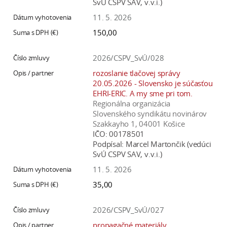
SvÚ CSPV SAV, v.v.i.)
11. 5. 2026
150,00
2026/CSPV_SvÚ/028
rozoslanie tlačovej správy
20.05.2026 - Slovensko je súčasťou
EHRI-ERIC. A my sme pri tom.
Regionálna organizácia
Slovenského syndikátu novinárov
Szakkayho 1, 04001 Košice
IČO:
00178501
Podpísal:
Marcel Martončik (vedúci
SvÚ CSPV SAV, v.v.i.)
11. 5. 2026
35,00
2026/CSPV_SvÚ/027
propagačné materiály