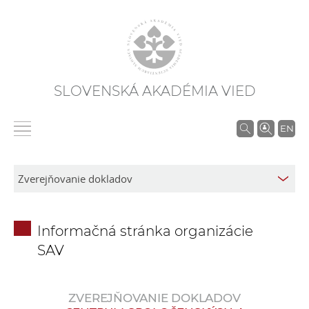
SLOVENSKÁ AKADÉMIA VIED
V
EN
y
h
ľ
a
d
Informačná stránka organizácie
á
SAV
v
a
n
ZVEREJŇOVANIE DOKLADOV
i