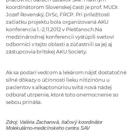
koordinátorom Slovenskej časti je prof. MUDr.
Jozef Rovenský, DrSc, FRCP. Pri príležitosti
začiatku projektu bola organizovaná AKU
konferencia 1.-2.11.2012 v Piešťanoch.Na
medzinárodnej konferencii vystúpili svetoví
odborníci v tejto oblasti a zúčastnili sa jej aj
zástupcovia britskej AKU Society.
Ak sa podarí vedcom a lekárom nájsť dostatočné
silné dôkazy o účinnosti lieku nitizinónu u
pacientov s alkaptonúriou svitá nová nádej
odbúrať utrpenie, ktoré toto onemocnenie so
sebou prináša.
Zdroj: Valéria Zacharová, tlačový koordinátor
Molekulárno-medicínskeho centra SAV