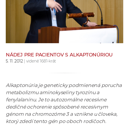
e
v
p
r
a
c
o
v
NÁDEJ PRE PACIENTOV S ALKAPTONÚRIOU
5. 11. 2012
| videné 1681-krát
n
í
č
k
Alkaptonúria je geneticky podmienená porucha
a
metabolizmu aminokyseliny tyrozínu a
c
fenylalanínu. Je to autozomálne recesívne
h
dedičné ochorenie spôsobené recesívnym
a
génom na chromozóme 3 a vznikne u človeka,
p
ktorý zdedí tento gén po oboch rodičoch.
r