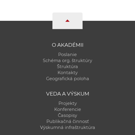
O AKADÉMII
Poslanie
Schéma org. štruktúry
Štruktúra
Kontakty
Geografická poloha
VEDA A VÝSKUM
Projekty
Konferencie
Časopisy
Publikačná činnosť
Výskumná infraštruktúra