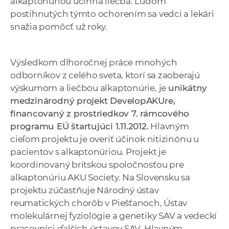
alkaptonúriou účinná liečba. Ľuďom
postihnutých týmto ochorením sa vedci a lekári
snažia pomôcť už roky.
Výsledkom dlhoročnej práce mnohých
odborníkov z celého sveta, ktorí sa zaoberajú
výskumom a liečbou alkaptonúrie, je
unikátny
medzinárodný projekt DevelopAKUre,
financovaný z prostriedkov 7. rámcového
programu EÚ štartujúci 1.11.2012.
Hlavným
cieľom projektu je overiť účinok nitizinónu u
pacientov s alkaptonúriou. Projekt je
koordinovaný britskou spoločnosťou pre
alkaptonúriu AKU Society. Na Slovensku sa
projektu zúčastňuje Národný ústav
reumatických chorôb v Piešťanoch, Ústav
molekulárnej fyziológie a genetiky SAV a vedeckí
pracovníci ďalších ústavov SAV. Hlavným