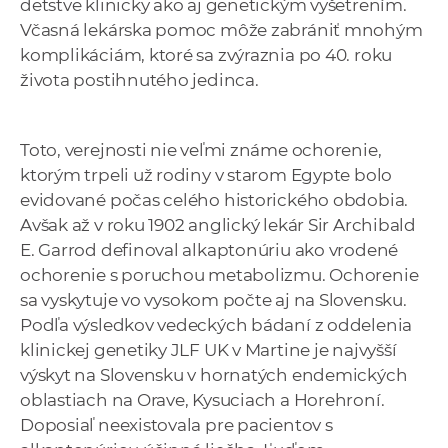
detstve klinicky ako aj genetickým vyšetrením.
Včasná lekárska pomoc môže zabrániť mnohým
komplikáciám, ktoré sa zvýraznia po 40. roku
života postihnutého jedinca.
Toto, verejnosti nie veľmi známe ochorenie,
ktorým trpeli už rodiny v starom Egypte bolo
evidované počas celého historického obdobia.
Avšak až v roku 1902 anglický lekár Sir Archibald
E. Garrod definoval alkaptonúriu ako vrodené
ochorenie s poruchou metabolizmu. Ochorenie
sa vyskytuje vo vysokom počte aj na Slovensku.
Podľa výsledkov vedeckých bádaní z oddelenia
klinickej genetiky JLF UK v Martine je najvyšší
výskyt na Slovensku v hornatých endemických
oblastiach na Orave, Kysuciach a Horehroní.
Doposiaľ neexistovala pre pacientov s