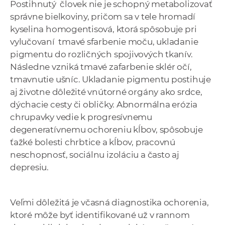
Postihnutý človek nie je schopný metabolizovať
a
správne bielkoviny, pričom sa v tele hromadí
c
kyselina homogentisová, ktorá spôsobuje pri
o
vylučovaní tmavé sfarbenie moču, ukladanie
v
pigmentu do rozličných spojivových tkanív.
n
Následne vzniká tmavé zafarbenie sklér očí,
í
tmavnutie ušníc. Ukladanie pigmentu postihuje
k
aj životne dôležité vnútorné orgány ako srdce,
o
dýchacie cesty či obličky. Abnormálna erózia
c
chrupavky vedie k progresívnemu
h
degeneratívnemu ochoreniu kĺbov, spôsobuje
S
ťažké bolesti chrbtice a kĺbov, pracovnú
A
neschopnosť, sociálnu izoláciu a často aj
V
depresiu.
Veľmi dôležitá je včasná diagnostika ochorenia,
ktoré môže byť identifikované už v rannom