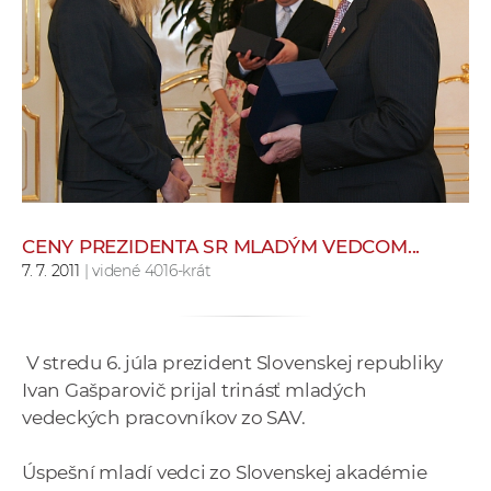
e
v
p
r
a
c
o
v
n
CENY PREZIDENTA SR MLADÝM VEDCOM...
í
7. 7. 2011
| videné 4016-krát
č
k
a
V stredu 6. júla prezident Slovenskej republiky
c
Ivan Gašparovič prijal trinásť mladých
h
vedeckých pracovníkov zo SAV.
a
p
Úspešní mladí vedci zo Slovenskej akadémie
r