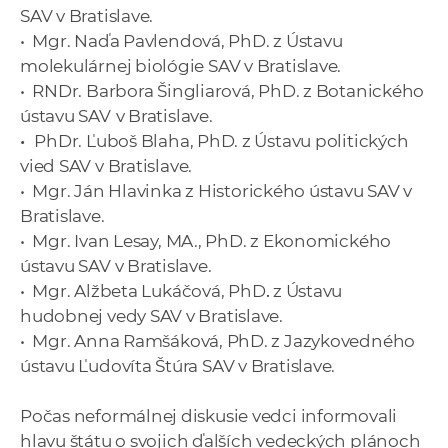
SAV
v Bratislave.
•
Mgr. Naďa Pavlendová, PhD.
z Ústavu
molekulárnej biológie SAV
v Bratislave.
•
RNDr. Barbora Šingliarová, PhD.
z Botanického
ústavu SAV
v Bratislave.
•
PhDr. Ľuboš Blaha, PhD.
z Ústavu politických
vied SAV
v Bratislave.
•
Mgr. Ján Hlavinka
z Historického ústavu SAV
v
Bratislave.
•
Mgr. Ivan Lesay, MA., PhD.
z Ekonomického
ústavu SAV v Bratislave.
•
Mgr. Alžbeta Lukáčová, PhD
.
z Ústavu
hudobnej vedy SAV v Bratislave.
•
Mgr. Anna Ramšáková, PhD.
z Jazykovedného
ústavu Ľudovíta Štúra SAV
v Bratislave.
Počas neformálnej diskusie vedci informovali
hlavu štátu o svojich ďalších vedeckých plánoch