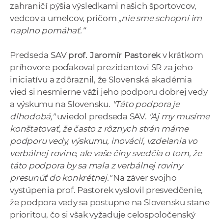
zahraničí pýšia výsledkami našich športovcov,
vedcov a umelcov, pričom
„nie sme schopní im
naplno pomáhať.“
Predseda SAV
prof. Jaromír Pastorek
v krátkom
príhovore poďakoval prezidentovi SR za jeho
iniciatívu a zdôraznil, že Slovenská akadémia
vied si nesmierne váži jeho podporu dobrej vedy
a výskumu na Slovensku.
"Táto podpora je
dlhodobá,"
uviedol predseda SAV.
"Aj my musíme
konštatovať, že často z rôznych strán máme
podporu vedy, výskumu, inovácií, vzdelania vo
verbálnej rovine, ale vaše činy svedčia o tom, že
táto podpora by sa mala z verbálnej roviny
presunúť do konkrétnej."
Na záver svojho
vystúpenia prof. Pastorek vyslovil presvedčenie,
že podpora vedy sa postupne na Slovensku stane
prioritou, čo si však vyžaduje celospoločenský