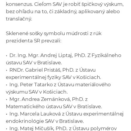
konsenzus. Cieľom SAV je robiť špičkový výskum,
bez ohľadu na to, či základný, aplikovaný alebo
translačný.
Sklenené sošky symbolu múdrosti z rúk
prezidenta SR prevzali:
•
Dr. Ing. Mgr. Andrej Liptaj, PhD.
Z
Fyzikálneho
ústavu SAV
v Bratislave.
•
RNDr. Gabriel Pristáš, PhD.
z Ústavu
experimentálnej fyziky SAV
v Košiciach.
•
Ing. Peter Tatarko
z
Ústavu materiálového
výskumu SAV
v Košiciach.
•
Mgr. Andrea Zemánková, PhD
.
z
Matematického ústavu SAV
v Bratislave.
•
Ing. Marcela Lauková
z Ústavu
experimentálnej
endokrinológie SAV
v Bratislave.
•
Ing. Matej Mičušík, PhD
.
z
Ústavu polymérov