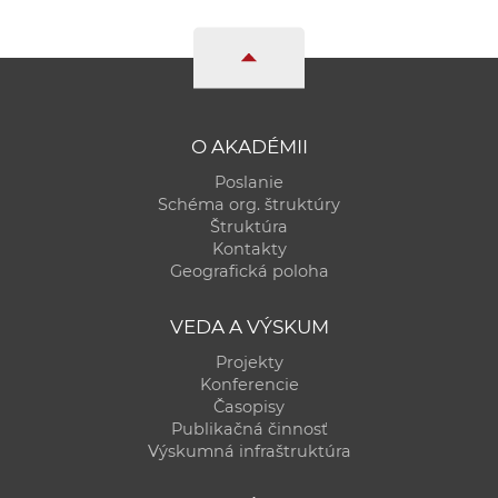
O AKADÉMII
Poslanie
Schéma org. štruktúry
Štruktúra
Kontakty
Geografická poloha
VEDA A VÝSKUM
Projekty
Konferencie
Časopisy
Publikačná činnosť
Výskumná infraštruktúra