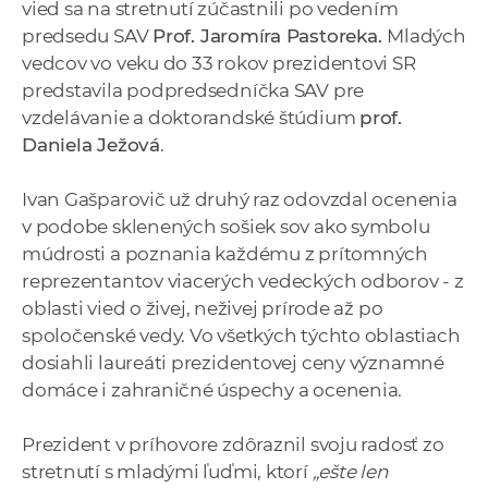
vied sa na stretnutí zúčastnili po vedením
a
predsedu SAV
Prof. Jaromíra Pastoreka.
Mladých
c
vedcov vo veku do 33 rokov prezidentovi SR
o
predstavila podpredsedníčka SAV pre
v
vzdelávanie a doktorandské štúdium
prof.
n
Daniela Ježová
.
í
k
Ivan Gašparovič už druhý raz odovzdal ocenenia
o
v podobe sklenených sošiek sov ako symbolu
c
múdrosti a poznania každému z prítomných
h
reprezentantov viacerých vedeckých odborov - z
S
oblasti vied o živej, neživej prírode až po
A
spoločenské vedy. Vo všetkých týchto oblastiach
V
dosiahli laureáti prezidentovej ceny významné
domáce i zahraničné úspechy a ocenenia.
Prezident v príhovore zdôraznil svoju radosť zo
stretnutí s mladými ľuďmi, ktorí
„ešte len