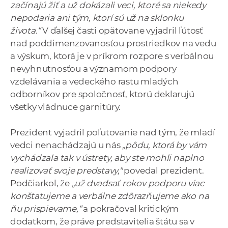
začínajú žiť a už dokázali veci, ktoré sa niekedy
nepodaria ani tým, ktorí sú už na sklonku
života.“
V ďalšej časti opätovane vyjadril ľútosť
nad poddimenzovanosťou prostriedkov na vedu
a výskum, ktorá je v príkrom rozpore s verbálnou
nevyhnutnosťou a významom podpory
vzdelávania a vedeckého rastu mladých
odborníkov pre spoločnosť, ktorú deklarujú
všetky vládnuce garnitúry.
Prezident vyjadril poľutovanie nad tým, že mladí
vedci nenachádzajú u nás
„pôdu, ktorá by vám
vychádzala tak v ústrety, aby ste mohli naplno
realizovať svoje predstavy,"
povedal prezident.
Podčiarkol, že
„už dvadsať rokov podporu viac
konštatujeme a verbálne zdôrazňujeme ako na
ňu prispievame,“
a pokračoval kritickým
dodatkom, že práve predstavitelia štátu sa v