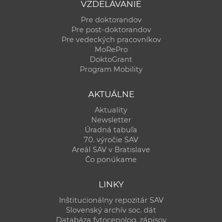
VZDELÁVANIE
Pre doktorandov
Pre post-doktorandov
Pre vedeckých pracovníkov
MoRePro
DoktoGrant
Program Mobility
AKTUÁLNE
Aktuality
Newsletter
Úradná tabuľa
70. výročie SAV
Areál SAV v Bratislave
Čo ponúkame
LINKY
Inštitucionálny repozitár SAV
Slovenský archív soc. dát
Databáza fytocenolog. zápisov