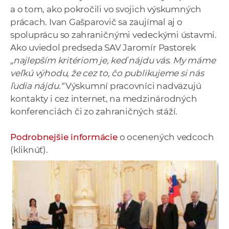
a o tom, ako pokročili vo svojich výskumných
prácach. Ivan Gašparovič sa zaujímal aj o
spoluprácu so zahraničnými vedeckými ústavmi.
Ako uviedol predseda SAV Jaromír Pastorek
„najlepším kritériom je, keď nájdu vás. My máme
veľkú výhodu, že cez to, čo publikujeme si nás
ľudia nájdu.“
Výskumní pracovníci nadväzujú
kontakty i cez internet, na medzinárodných
konferenciách či zo zahraničných stáží.
Podrobnejšie informácie
o ocenených vedcoch
(kliknúť).