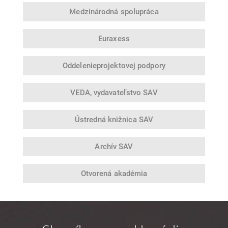
Medzinárodná
spolupráca
Euraxess
Oddelenie
projektovej podpory
VEDA,
vydavateľstvo SAV
Ústredná
knižnica SAV
Archív SAV
Otvorená
akadémia