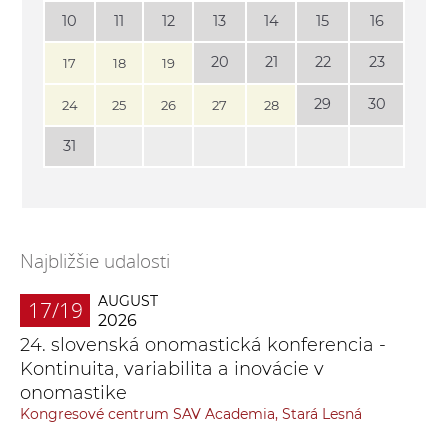
10
11
12
13
14
15
16
20
21
22
23
17
18
19
29
30
24
25
26
27
28
31
Najbližšie udalosti
AUGUST
17/19
2026
24. slovenská onomastická konferencia -
Kontinuita, variabilita a inovácie v
onomastike
Kongresové centrum SAV Academia, Stará Lesná