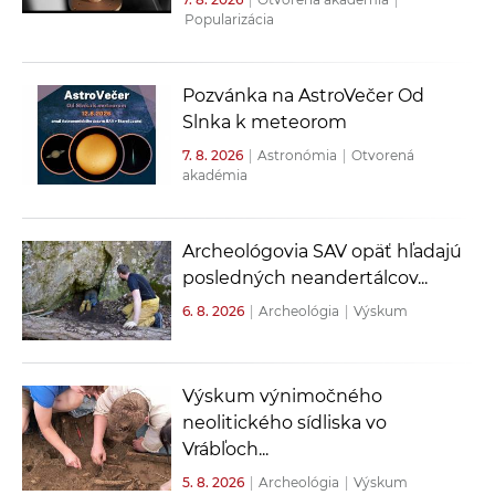
Popularizácia
Pozvánka na AstroVečer Od
Slnka k meteorom
7. 8. 2026
|
Astronómia
|
Otvorená
akadémia
Archeológovia SAV opäť hľadajú
posledných neandertálcov...
6. 8. 2026
|
Archeológia
|
Výskum
Výskum výnimočného
neolitického sídliska vo
Vrábľoch...
5. 8. 2026
|
Archeológia
|
Výskum