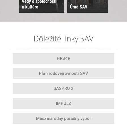
Vedy o spoločnosti
a kultúre
Úrad SAV
Sne
Dôležité linky SAV
HRS4R
Plán rodovej
rovnosti SAV
SASPRO 2
IMPULZ
Medzinárodný
poradný výbor