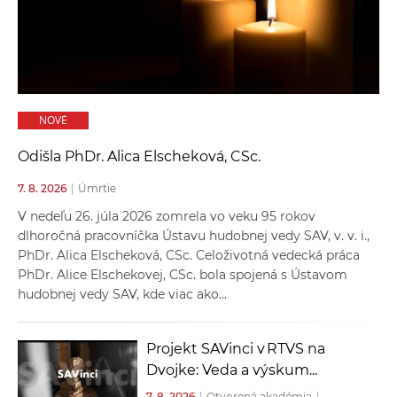
a
c
o
v
n
NOVÉ
í
k
Odišla PhDr. Alica Elscheková, CSc.
o
7. 8. 2026
|
Úmrtie
c
h
V nedeľu 26. júla 2026 zomrela vo veku 95 rokov
S
dlhoročná pracovníčka Ústavu hudobnej vedy SAV, v. v. i.,
PhDr. Alica Elscheková, CSc. Celoživotná vedecká práca
A
PhDr. Alice Elschekovej, CSc. bola spojená s Ústavom
V
hudobnej vedy SAV, kde viac ako...
Projekt SAVinci v RTVS na
Dvojke: Veda a výskum...
7. 8. 2026
|
Otvorená akadémia
|