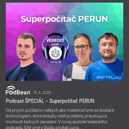
19. 6. 2026
Podcast ŠPECIÁL – Superpočítač PERUN
Od prvých počítačov veľkých ako miestnosť sme sa dostali k
technológiám, ktoré dokážu riešiť problémy presahujúce
možnosti bežných zariadení. V novej epizóde Vedeckého
podcastu SAV sme v štúdiu privítali Luciu...