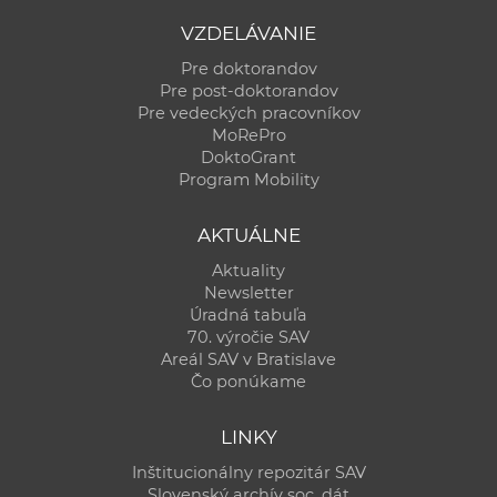
VZDELÁVANIE
Pre doktorandov
Pre post-doktorandov
Pre vedeckých pracovníkov
MoRePro
DoktoGrant
Program Mobility
AKTUÁLNE
Aktuality
Newsletter
Úradná tabuľa
70. výročie SAV
Areál SAV v Bratislave
Čo ponúkame
LINKY
Inštitucionálny repozitár SAV
Slovenský archív soc. dát