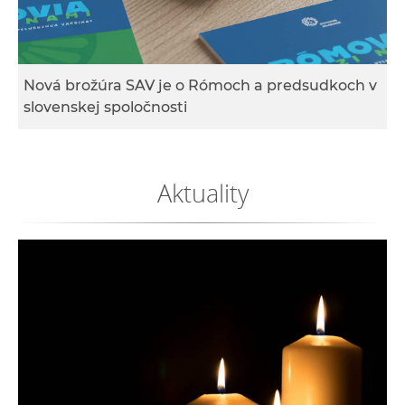
e
v
p
r
Nová brožúra SAV je o Rómoch a predsudkoch v
a
slovenskej spoločnosti
c
o
v
Aktuality
n
í
č
k
a
c
h
a
p
r