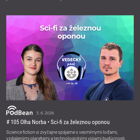
5. 6. 2026
# 105 Olha Norba • Sci-fi za železnou oponou
Science fiction si zvyčajne spájame s vesmírnymi loďami,
vzdialenými planétami a technologickými víziami budúcnosti.