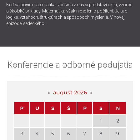
Keď sa povie matematika, väčšina z nás si predstaví čísla, vzorce
a školské príklady. Matematika však nie je len o počítaní. Je aj o
logike, vzťahoch, štruktúrach a spôsoboch myslenia. V novej
epizóde Vedeckého...
Konferencie a odborné podujatia
august 2026
P
U
S
Š
P
S
N
1
2
3
4
5
6
7
8
9