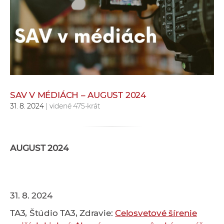
e
v
p
r
a
c
o
v
SAV V MÉDIÁCH – AUGUST 2024
31. 8. 2024
| videné 475-krát
n
í
č
k
AUGUST 2024
a
c
h
a
31. 8. 2024
p
TA3, Štúdio TA3, Zdravie:
Celosvetové šírenie
r