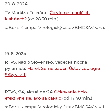
20. 8. 2024
TV Markíza, Teleráno:
Čo vieme o opičích
kiahňach?
(od 28.50 min.)
s: Boris Klempa, Virologický ústav BMC SAV, v. v. i.
19. 8. 2024
RTVS, Rádio Slovensko, Vedecká nočná
pyramída:
Marek Semelbauer, Ústav zoológie
SAV, v. v. i.
RTVS, :24, Aktuálne :24:
Očkovanie bolo
efektívnejšie, ako sa čakalo
(od 14.40 min.)
s: Boris Klempa, Virologický ústav BMC SAV, v. v. i.