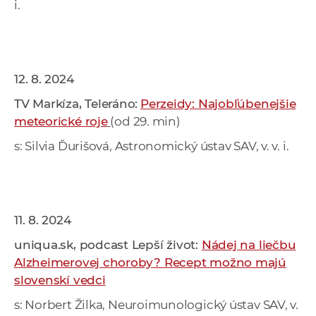
i.
12. 8. 2024
TV Markíza, Teleráno:
Perzeidy: Najobľúbenejšie
meteorické roje
(od 29. min)
s: Silvia Ďurišová, Astronomický ústav SAV, v. v. i.
11. 8. 2024
uniqua.sk, podcast Lepší život:
Nádej na liečbu
Alzheimerovej choroby? Recept možno majú
slovenskí vedci
s: Norbert Žilka, Neuroimunologický ústav SAV, v.