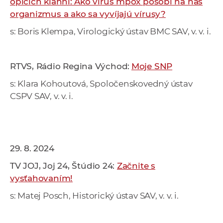
opičích kiahní: Ako vírus mpox pôsobí na náš
a
organizmus a ako sa vyvíjajú vírusy?
c
s: Boris Klempa, Virologický ústav BMC SAV, v. v. i.
o
v
n
RTVS, Rádio Regina Východ:
Moje SNP
í
k
s: Klara Kohoutová, Spoločenskovedný ústav
o
CSPV SAV, v. v. i.
c
h
S
A
29. 8. 2024
V
TV JOJ, Joj 24, Štúdio 24:
Začnite s
vysťahovaním!
s: Matej Posch, Historický ústav SAV, v. v. i.