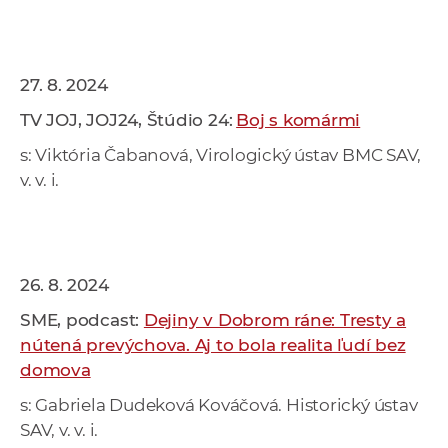
27. 8. 2024
TV JOJ, JOJ24, Štúdio 24:
Boj s komármi
s: Viktória Čabanová, Virologický ústav BMC SAV,
v. v. i.
26. 8. 2024
SME, podcast:
Dejiny v Dobrom ráne: Tresty a
nútená prevýchova. Aj to bola realita ľudí bez
domova
s: Gabriela Dudeková Kováčová. Historický ústav
SAV, v. v. i.