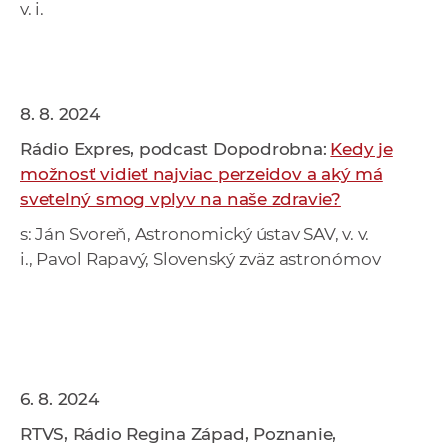
v. i.
8. 8. 2024
Rádio Expres, podcast Dopodrobna:
Kedy je
možnosť vidieť najviac perzeidov a aký má
svetelný smog vplyv na naše zdravie?
s: Ján Svoreň, Astronomický ústav SAV, v. v.
i., Pavol Rapavý, Slovenský zväz astronómov
6. 8. 2024
RTVS, Rádio Regina Západ, Poznanie,