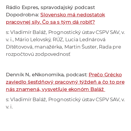
Rádio Expres, spravodajský podcast
Dopodrobna:
Slovensko má nedostatok
pracovnej sily. Čo sa s tým dá robiť?
s: Vladimír Baláž, Prognostický ústav CSPV SAV, v.
v. i., Mário Lelovský, RÚZ, Lucia Lednárová
Dítětovová, manažérka, Martin Šuster, Rada pre
rozpočtovú zodpovednosť
Denník N, eNkonomika, podcast:
Prečo Grécko
zaviedlo šesťdňový pracovný týždeň a čo to pre
nás znamená, vysvetľuje ekonóm Baláž
s: Vladimír Baláž, Prognostický ústav CSPV SAV, v.
v. i.