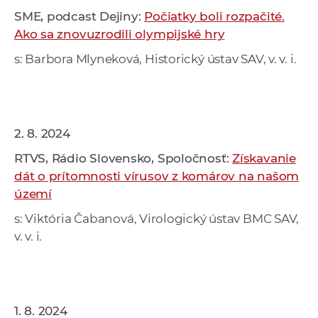
SME, podcast Dejiny:
Počiatky boli rozpačité.
Ako sa znovuzrodili olympijské hry
s: Barbora Mlyneková, Historický ústav SAV, v. v. i.
2. 8. 2024
RTVS, Rádio Slovensko, Spoločnosť:
Získavanie
dát o prítomnosti vírusov z komárov na našom
území
s: Viktória Čabanová, Virologický ústav BMC SAV,
v. v. i.
1. 8. 2024