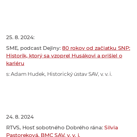
25. 8. 2024:
SME, podcast Dejiny:
80 rokov od začiatku SNP:
Historik, ktorý sa vzoprel Husákovi a prišiel o
kariéru
s: Adam Hudek, Historický ústav SAV, v. v. i.
24. 8. 2024
RTVS, Hosť sobotného Dobrého rána:
Silvia
Pastoreková, BMC SAV, v. v. i.