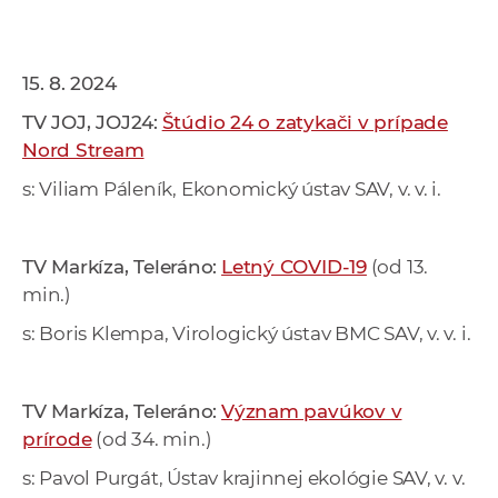
15. 8. 2024
TV JOJ, JOJ24:
Štúdio 24 o zatykači v prípade
Nord Stream
s: Viliam Páleník, Ekonomický ústav SAV, v. v. i.
TV Markíza, Teleráno:
Letný COVID-19
(od 13.
min.)
s: Boris Klempa, Virologický ústav BMC SAV, v. v. i.
TV Markíza, Teleráno:
Význam pavúkov v
prírode
(od 34. min.)
s: Pavol Purgát, Ústav krajinnej ekológie SAV, v. v.