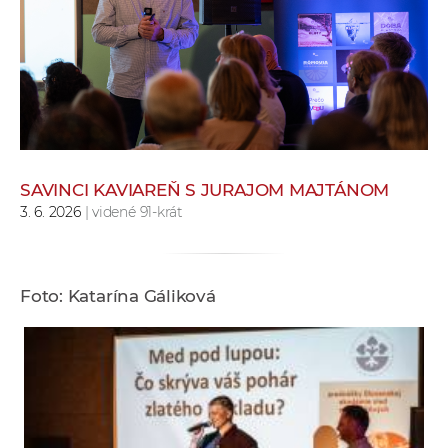
e
v
p
r
a
c
o
v
SAVINCI KAVIAREŇ S JURAJOM MAJTÁNOM
3. 6. 2026
| videné 91-krát
n
í
č
k
Foto: Katarína Gáliková
a
c
h
a
p
r