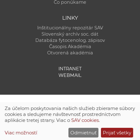
Čo ponúkame
LINKY
Inštitucionálny repozitár SAV
Slovenský archív soc. dát
Databáza fytocenolog. zápisov
Časopis Akadémia
Otvorená akadémia
INTRANET
WEBMAIL
Za účelom poskytovania našich služieb zbierame súbory
cookies a sledujeme návštevnosť prostredníctvom
aplikácie tretej strany. Viac o
SAV cookies
.
Technická podpora:
CSČ SAV, v. v. i. - Výpočtové stredisko SAV
Viac možností
Odmietnuť
Prijať všetky
Site map
|
Zásady ochrany súkromných údajov