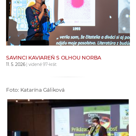
e
v
p
r
a
c
o
v
SAVINCI KAVIAREŇ S OLHOU NORBA
11. 5. 2026
| videné 97-krát
n
í
č
k
Foto: Katarína Gáliková
a
c
h
a
p
r