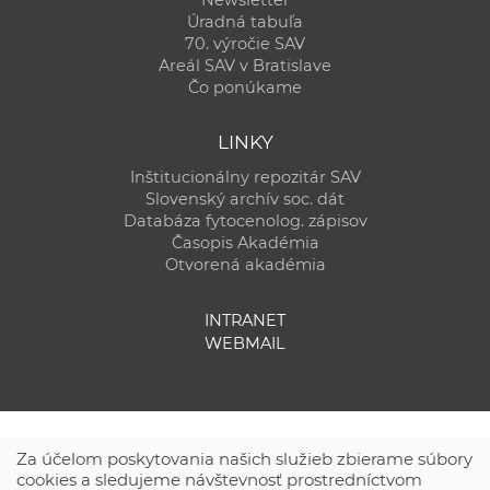
Newsletter
Úradná tabuľa
70. výročie SAV
Areál SAV v Bratislave
Čo ponúkame
LINKY
Inštitucionálny repozitár SAV
Slovenský archív soc. dát
Databáza fytocenolog. zápisov
Časopis Akadémia
Otvorená akadémia
INTRANET
WEBMAIL
Za účelom poskytovania našich služieb zbierame súbory
cookies a sledujeme návštevnosť prostredníctvom