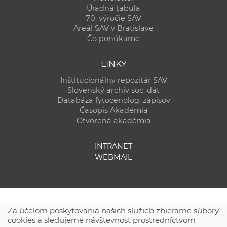
Úradná tabuľa
70. výročie SAV
Areál SAV v Bratislave
Čo ponúkame
LINKY
Inštitucionálny repozitár SAV
Slovenský archív soc. dát
Databáza fytocenolog. zápisov
Časopis Akadémia
Otvorená akadémia
INTRANET
WEBMAIL
Za účelom poskytovania našich služieb zbierame súbory
cookies a sledujeme návštevnosť prostredníctvom