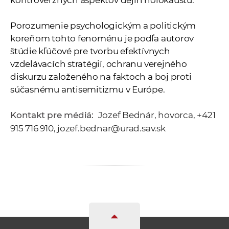
kontroverzných aspektov dejín holokaustu.
Porozumenie psychologickým a politickým
koreňom tohto fenoménu je podľa autorov
štúdie kľúčové pre tvorbu efektívnych
vzdelávacích stratégií, ochranu verejného
diskurzu založeného na faktoch a boj proti
súčasnému antisemitizmu v Európe.
Kontakt pre médiá:
Jozef Bednár, hovorca, +421
915 716 910, jozef.bednar@urad.sav.sk