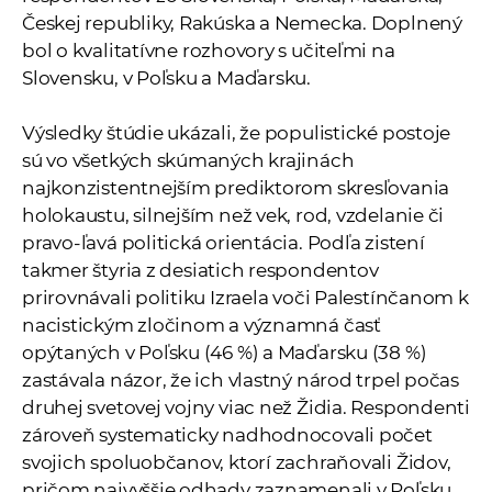
Českej republiky, Rakúska a Nemecka. Doplnený
bol o kvalitatívne rozhovory s učiteľmi na
Slovensku, v Poľsku a Maďarsku.
Výsledky štúdie ukázali, že populistické postoje
sú vo všetkých skúmaných krajinách
najkonzistentnejším prediktorom skresľovania
holokaustu, silnejším než vek, rod, vzdelanie či
pravo-ľavá politická orientácia. Podľa zistení
takmer štyria z desiatich respondentov
prirovnávali politiku Izraela voči Palestínčanom k
nacistickým zločinom a významná časť
opýtaných v Poľsku (46 %) a Maďarsku (38 %)
zastávala názor, že ich vlastný národ trpel počas
druhej svetovej vojny viac než Židia. Respondenti
zároveň systematicky nadhodnocovali počet
svojich spoluobčanov, ktorí zachraňovali Židov,
pričom najvyššie odhady zaznamenali v Poľsku