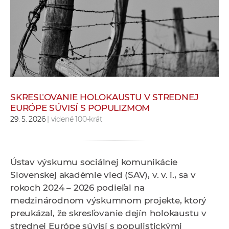
e
v
p
r
a
c
o
v
SKRESĽOVANIE HOLOKAUSTU V STREDNEJ
EURÓPE SÚVISÍ S POPULIZMOM
n
29. 5. 2026
| videné 100-krát
í
č
k
a
Ústav výskumu sociálnej komunikácie
c
Slovenskej akadémie vied (SAV), v. v. i., sa v
h
rokoch 2024 – 2026 podieľal na
a
medzinárodnom výskumnom projekte, ktorý
p
preukázal, že skresľovanie dejín holokaustu v
r
strednej Európe súvisí s populistickými