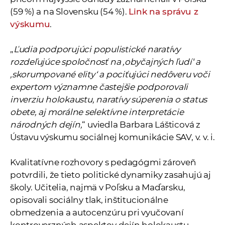
(59 %) a na Slovensku (54 %).
Link na správu z
výskumu
.
„
Ľudia podporujúci populistické naratívy
rozdeľujúce spoločnosť na ‚obyčajných ľudí‘ a
‚skorumpované elity‘ a pociťujúci nedôveru voči
expertom významne častejšie podporovali
inverziu holokaustu, naratívy súperenia o status
obete, aj morálne selektívne interpretácie
národných dejín,
“ uviedla Barbara Lášticová z
Ústavu výskumu sociálnej komunikácie SAV, v. v. i.
Kvalitatívne rozhovory s pedagógmi zároveň
potvrdili, že tieto politické dynamiky zasahujú aj
školy. Učitelia, najmä v Poľsku a Maďarsku,
opisovali sociálny tlak, inštitucionálne
obmedzenia a autocenzúru pri vyučovaní