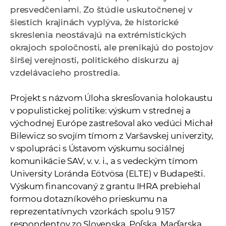
a
presvedčeniami. Zo štúdie uskutočnenej v
c
šiestich krajinách vyplýva, že historické
o
skreslenia neostávajú na extrémistických
v
okrajoch spoločnosti, ale prenikajú do postojov
n
širšej verejnosti, politického diskurzu aj
í
vzdelávacieho prostredia.
k
o
Projekt s názvom Úloha skresľovania holokaustu
c
v populistickej politike: výskum v strednej a
h
východnej Európe zastrešoval ako vedúci Michał
S
Bilewicz so svojím tímom z Varšavskej univerzity,
A
v spolupráci s Ústavom výskumu sociálnej
V
komunikácie SAV, v. v. i., a s vedeckým tímom
University Loránda Eötvösa (ELTE) v Budapešti.
Výskum financovaný z grantu IHRA prebiehal
formou dotazníkového prieskumu na
reprezentatívnych vzorkách spolu 9 157
respondentov zo Slovenska, Poľska, Maďarska,