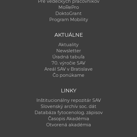
Pre vedeckých pracovníkov
MoRePro
DoktoGrant
Program Mobility
AKTUÁLNE
Aktuality
Newsletter
Úradná tabuľa
70. výročie SAV
Areál SAV v Bratislave
Čo ponúkame
LINKY
Inštitucionálny repozitár SAV
Slovenský archív soc. dát
Databáza fytocenolog. zápisov
Časopis Akadémia
Otvorená akadémia