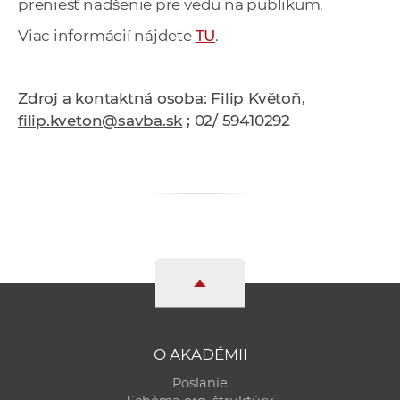
preniesť nadšenie pre vedu na publikum.
Viac informácií nájdete
TU
.
Zdroj a kontaktná osoba: Filip Květoň,
filip.kveton@savba.sk
; 02/ 59410292
O AKADÉMII
Poslanie