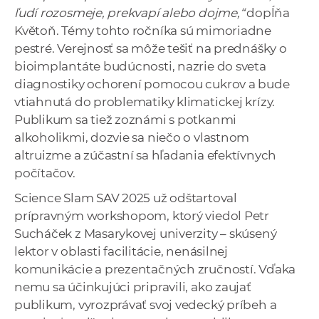
ľudí rozosmeje, prekvapí alebo dojme,“
dopĺňa
Květoň. Témy tohto ročníka sú mimoriadne
pestré. Verejnosť sa môže tešiť na prednášky o
bioimplantáte budúcnosti, nazrie do sveta
diagnostiky ochorení pomocou cukrov a bude
vtiahnutá do problematiky klimatickej krízy.
Publikum sa tiež zoznámi s potkanmi
alkoholikmi, dozvie sa niečo o vlastnom
altruizme a zúčastní sa hľadania efektívnych
počítačov.
Science Slam SAV 2025 už odštartoval
prípravným workshopom, ktorý viedol Petr
Sucháček z Masarykovej univerzity – skúsený
lektor v oblasti facilitácie, nenásilnej
komunikácie a prezentačných zručností. Vďaka
nemu sa účinkujúci pripravili, ako zaujať
publikum, vyrozprávať svoj vedecký príbeh a