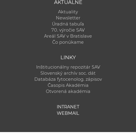
AKTUÁLNE
Aktuality
Newsletter
Úradná tabuľa
70. výročie SAV
Areál SAV v Bratislave
Čo ponúkame
LINKY
Inštitucionálny repozitár SAV
Slovenský archív soc. dát
Databáza fytocenolog. zápisov
Časopis Akadémia
Otvorená akadémia
INTRANET
WEBMAIL