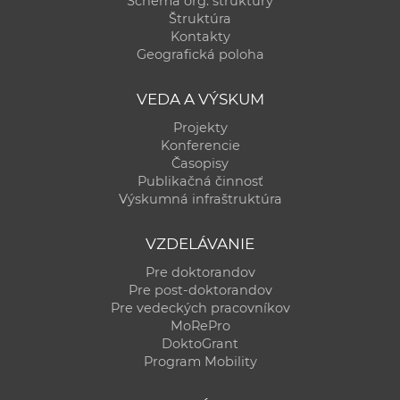
Schéma org. štruktúry
Štruktúra
Kontakty
Geografická poloha
VEDA A VÝSKUM
Projekty
Konferencie
Časopisy
Publikačná činnosť
Výskumná infraštruktúra
VZDELÁVANIE
Pre doktorandov
Pre post-doktorandov
Pre vedeckých pracovníkov
MoRePro
DoktoGrant
Program Mobility