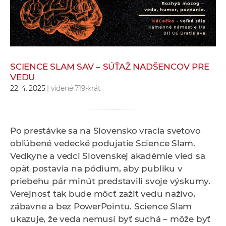
e
v
p
r
a
SCIENCE SLAM SAV – SÚŤAŽ NADŠENCOV PRE
c
VEDU
o
22. 4. 2025
| videné 719-krát
v
n
í
Po prestávke sa na Slovensko vracia svetovo
č
obľúbené vedecké podujatie Science Slam.
k
Vedkyne a vedci Slovenskej akadémie vied sa
a
opäť postavia na pódium, aby publiku v
c
priebehu pár minút predstavili svoje výskumy.
h
Verejnosť tak bude môcť zažiť vedu naživo,
a
zábavne a bez PowerPointu. Science Slam
p
ukazuje, že veda nemusí byť suchá – môže byť
r