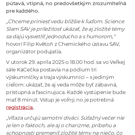
pútavá, vtipná, no predovšetkým zrozumiteľná
a
pre každého.
c
o
„Chceme priniesť vedu bližšie k ľuďom. Science
v
Slam SAV je príležitosť ukázať, že aj zložité témy
n
sa dajú vysvetliť jednoducho a s humorom,“
í
hovorí Filip Květoň z Chemického ústavu SAV,
k
organizátor podujatia.
o
V utorok 29. apríla 2025 o 18.00 hod. sa vo Veľkej
c
sále KáCečka postavia na pódium tri
h
výskumníčky a traja výskumníci – s jediným
S
cieľom: ukázať, že aj veda môže byť zábavná,
A
prístupná a fascinujúca. Každé vystúpenie bude
V
mať 8 minút. Vstup je voľný, no je potrebná
registrácia
.
„Víťaza určujú samotní diváci. Súťažný večer nie
je len o faktoch, ale aj o charizme, príbehu a
schopnosti premeniť zložité témy na niečo, čo