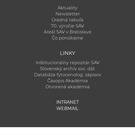
Aktuality
Newsletter
Úradná tabuľa
70. výročie SAV
Areál SAV v Bratislave
Čo ponúkame
LINKY
Inštitucionálny repozitár SAV
Slovenský archív soc. dát
Databáza fytocenolog. zápisov
Časopis Akadémia
Otvorená akadémia
INTRANET
WEBMAIL