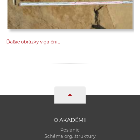
Ďalšie obrázky v galérii...
O AKADÉMII
Poslanie
Schéma org. štruktúry