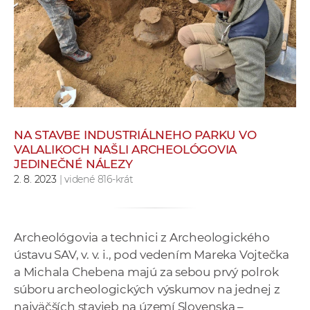
e
v
p
r
a
c
o
v
NA STAVBE INDUSTRIÁLNEHO PARKU VO
n
VALALIKOCH NAŠLI ARCHEOLÓGOVIA
JEDINEČNÉ NÁLEZY
í
2. 8. 2023
| videné 816-krát
č
k
a
c
Archeológovia a technici z Archeologického
h
ústavu SAV, v. v. i., pod vedením Mareka Vojtečka
a
a Michala Chebena majú za sebou prvý polrok
p
súboru archeologických výskumov na jednej z
r
najväčších stavieb na území Slovenska –