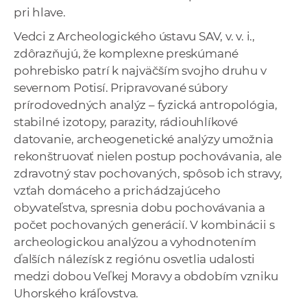
pri hlave.
Vedci z Archeologického ústavu SAV, v. v. i.,
zdôrazňujú, že komplexne preskúmané
pohrebisko patrí k najväčším svojho druhu v
severnom Potisí. Pripravované súbory
prírodovedných analýz – fyzická antropológia,
stabilné izotopy, parazity, rádiouhlíkové
datovanie, archeogenetické analýzy umožnia
rekonštruovať nielen postup pochovávania, ale
zdravotný stav pochovaných, spôsob ich stravy,
vzťah domáceho a prichádzajúceho
obyvateľstva, spresnia dobu pochovávania a
počet pochovaných generácií. V kombinácii s
archeologickou analýzou a vyhodnotením
ďalších nálezísk z regiónu osvetlia udalosti
medzi dobou Veľkej Moravy a obdobím vzniku
Uhorského kráľovstva.