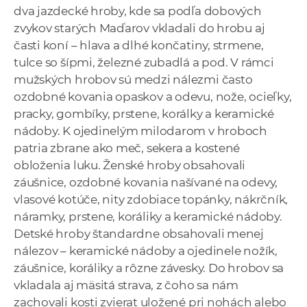
dva jazdecké hroby, kde sa podľa dobových
zvykov starých Maďarov vkladali do hrobu aj
časti koní – hlava a dlhé končatiny, strmene,
tulce so šípmi, železné zubadlá a pod. V rámci
mužských hrobov sú medzi nálezmi často
ozdobné kovania opaskov a odevu, nože, ocieľky,
pracky, gombíky, prstene, korálky a keramické
nádoby. K ojedinelým milodarom v hroboch
patria zbrane ako meč, sekera a kostené
obloženia luku. Ženské hroby obsahovali
záušnice, ozdobné kovania našívané na odevy,
vlasové kotúče, nity zdobiace topánky, nákrčník,
náramky, prstene, koráliky a keramické nádoby.
Detské hroby štandardne obsahovali menej
nálezov – keramické nádoby a ojedinele nožík,
záušnice, koráliky a rôzne závesky. Do hrobov sa
vkladala aj mäsitá strava, z čoho sa nám
zachovali kosti zvierat uložené pri nohách alebo