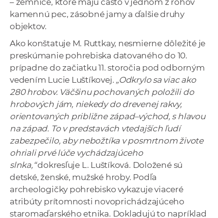
– zemnice, ktoré majú často v jednom z rohov
kamennú pec, zásobné jamy a ďalšie druhy
objektov.
Ako konštatuje M. Ruttkay, nesmierne dôležité je
preskúmanie pohrebiska datovaného do 10.
prípadne do začiatku 11. storočia pod odborným
vedením Lucie Luštíkovej.
„Odkrylo sa viac ako
280 hrobov. Väčšinu pochovaných položili do
hrobových jám, niekedy do drevenej rakvy,
orientovaných približne západ–východ, s hlavou
na západ. To v predstavách vtedajších ľudí
zabezpečilo, aby nebožtíka v posmrtnom živote
ohriali prvé lúče vychádzajúceho
slnka,“
dokresľuje L. Luštíková. Doložené sú
detské, ženské, mužské hroby. Podľa
archeologičky pohrebisko vykazuje viaceré
atribúty prítomnosti novoprichádzajúceho
staromaďarského etnika. Dokladujú to napríklad