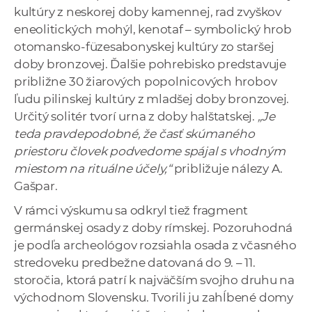
kultúry z neskorej doby kamennej, rad zvyškov
eneolitických mohýl, kenotaf – symbolický hrob
otomansko-füzesabonyskej kultúry zo staršej
doby bronzovej. Ďalšie pohrebisko predstavuje
približne 30 žiarových popolnicových hrobov
ľudu pilinskej kultúry z mladšej doby bronzovej.
Určitý solitér tvorí urna z doby halštatskej.
„Je
teda pravdepodobné, že časť skúmaného
priestoru človek podvedome spájal s vhodným
miestom na rituálne účely,“
približuje nálezy A.
Gašpar.
V rámci výskumu sa odkryl tiež fragment
germánskej osady z doby rímskej. Pozoruhodná
je podľa archeológov rozsiahla osada z včasného
stredoveku predbežne datovaná do 9. – 11.
storočia, ktorá patrí k najväčším svojho druhu na
východnom Slovensku. Tvorili ju zahĺbené domy