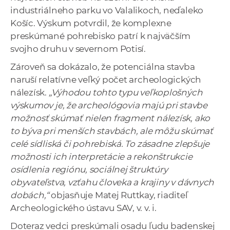
a
industriálneho parku vo Valalikoch, neďaleko
c
Košíc. Výskum potvrdil, že komplexne
o
preskúmané pohrebisko patrí k najväčším
v
svojho druhu v severnom Potisí.
n
Zároveň sa dokázalo, že potenciálna stavba
í
naruší relatívne veľký počet archeologických
k
nálezísk.
„Výhodou tohto typu veľkoplošných
o
výskumov je, že archeológovia majú pri stavbe
c
možnosť skúmať nielen fragment nálezísk, ako
h
to býva pri menších stavbách, ale môžu skúmať
S
celé sídliská či pohrebiská. To zásadne zlepšuje
A
možnosti ich interpretácie a rekonštrukcie
V
osídlenia regiónu, sociálnej štruktúry
obyvateľstva, vzťahu človeka a krajiny v dávnych
dobách,“
objasňuje Matej Ruttkay, riaditeľ
Archeologického ústavu SAV, v. v. i.
Doteraz vedci preskúmali osadu ľudu badenskej