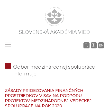
SLOVENSKÁ AKADÉMIA VIED
V
EN
y
h
ľ
Odbor medzinárodnej spolupráce
a
informuje
d
á
v
ZÁSADY PRIDEĽOVANIA FINANČNÝCH
a
PROSTRIEDKOV V SAV NA PODPORU
n
PROJEKTOV MEDZINÁRODNEJ VEDECKEJ
SPOLUPRÁCE NA ROK 2020
i