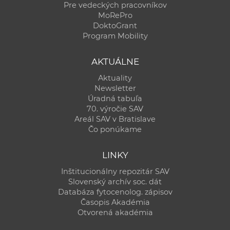
Pre vedeckých pracovníkov
MoRePro
DoktoGrant
Program Mobility
AKTUÁLNE
Aktuality
Newsletter
Úradná tabuľa
70. výročie SAV
Areál SAV v Bratislave
Čo ponúkame
LINKY
Inštitucionálny repozitár SAV
Slovenský archív soc. dát
Databáza fytocenolog. zápisov
Časopis Akadémia
Otvorená akadémia