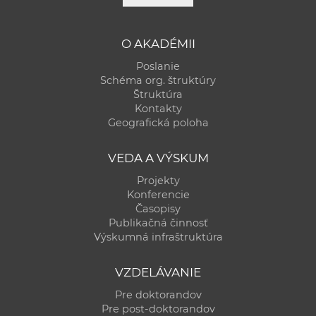
a
c
O AKADÉMII
o
v
Poslanie
Schéma org. štruktúry
n
Štruktúra
í
Kontakty
k
Geografická poloha
o
c
VEDA A VÝSKUM
h
Projekty
S
Konferencie
A
Časopisy
V
Publikačná činnosť
Výskumná infraštruktúra
VZDELÁVANIE
Pre doktorandov
Pre post-doktorandov