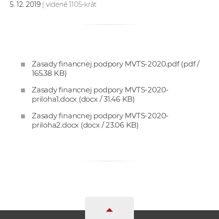
5. 12. 2019
| videné 1105-krát
e
v
p
r
a
Zasady financnej podpory MVTS-2020.pdf
(pdf /
c
165.38 KB)
o
Zasady financnej podpory MVTS-2020-
v
priloha1.docx
(docx / 31.46 KB)
n
Zasady financnej podpory MVTS-2020-
í
priloha2.docx
(docx / 23.06 KB)
č
k
a
c
h
a
p
r