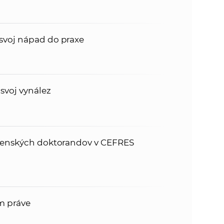
svoj nápad do praxe
svoj vynález
ovenských doktorandov v CEFRES
m práve