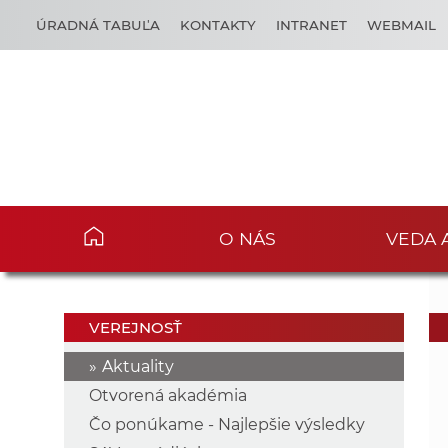
ÚRADNÁ TABUĽA
KONTAKTY
INTRANET
WEBMAIL
O NÁS
VEDA 
VEREJNOSŤ
Aktuality
Otvorená akadémia
Čo ponúkame - Najlepšie výsledky