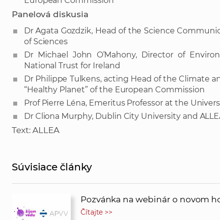
European Commission
Panelová diskusia
Dr Agata Gozdzik, Head of the Science Communic
of Sciences
Dr Michael John O’Mahony, Director of Enviro
National Trust for Ireland
Dr Philippe Tulkens, acting Head of the Climate a
“Healthy Planet” of the European Commission
Prof Pierre Léna, Emeritus Professor at the Univers
Dr Cliona Murphy, Dublin City University and AL
Text: ALLEA
Súvisiace články
Pozvánka na webinár o novom h
Čítajte >>