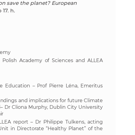
k
n save the planet?
European
o
17. h.
n
c
h
k
S
A
a
V
ademy
c
he Polish Academy of Sciences and ALLEA
h
 Education – Prof Pierre Léna, Emeritus
S
indings and implications for future Climate
A
 Dr Cliona Murphy, Dublin City University
ir
V
EA report – Dr Philippe Tulkens, acting
it in Directorate “Healthy Planet” of the