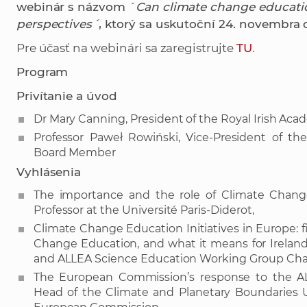
webinár s názvom ´
Can climate change educatio
perspectives´
,
ktorý sa uskutoční 24. novembra o 
Pre účasť na webinári sa zaregistrujte
TU
.
Program
Privítanie a úvod
Dr Mary Canning, President of the Royal Irish Ac
Professor Paweł Rowiński, Vice-President of t
Board Member
Vyhlásenia
The importance and the role of Climate Change
Professor at the Université Paris-Diderot,
Climate Change Education Initiatives in Europe: f
Change Education, and what it means for Ireland–
and ALLEA Science Education Working Group Cha
The European Commission’s response to the ALL
Head of the Climate and Planetary Boundaries Un