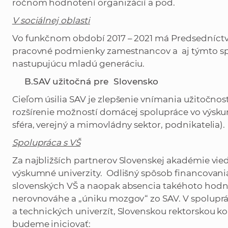
ročnom hodnotení organizácií a pod.
V sociálnej oblasti
Vo funkčnom období 2017 – 2021 má Predsedníct
pracovné podmienky zamestnancov a aj týmto spô
nastupujúcu mladú generáciu.
B.
SAV užitočná pre Slovensko
Cieľom úsilia SAV je zlepšenie vnímania užitočnost
rozšírenie možností domácej spolupráce vo výsku
sféra, verejný a mimovládny sektor, podnikatelia).
Spolupráca s VŠ
Za najbližších partnerov Slovenskej akadémie vie
výskumné univerzity. Odlišný spôsob financovani
slovenských VŠ a naopak absencia takéhoto hodno
nerovnováhe a „úniku mozgov“ zo SAV. V spolup
a technických univerzít, Slovenskou rektorskou ko
budeme iniciovať: