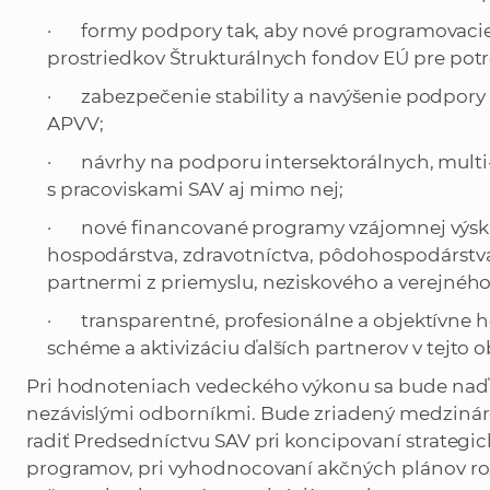
· formy podpory tak, aby nové programovacie o
prostriedkov Štrukturálnych fondov EÚ pre pot
· zabezpečenie stability a navýšenie podpory
APVV;
· návrhy na podporu intersektorálnych, multi-
s pracoviskami SAV aj mimo nej;
· nové financované programy vzájomnej výsku
hospodárstva, zdravotníctva, pôdohospodárstva, 
partnermi z priemyslu, neziskového a verejného
· transparentné, profesionálne a objektívne h
schéme a aktivizáciu ďalších partnerov v tejto ob
Pri hodnoteniach vedeckého výkonu sa bude naďa
nezávislými odborníkmi. Bude zriadený medzinár
radiť Predsedníctvu SAV pri koncipovaní strateg
programov, pri vyhodnocovaní akčných plánov roz