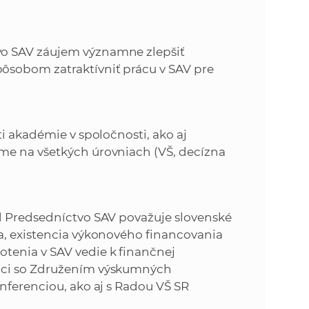
vo SAV záujem významne zlepšiť
sobom zatraktívniť prácu v SAV pre
i akadémie v spoločnosti, ako aj
me na všetkých úrovniach (VŠ, decízna
d Predsedníctvo SAV považuje slovenské
a, existencia výkonového financovania
tenia v SAV vedie k finančnej
ráci so Združením výskumných
nferenciou, ako aj s Radou VŠ SR