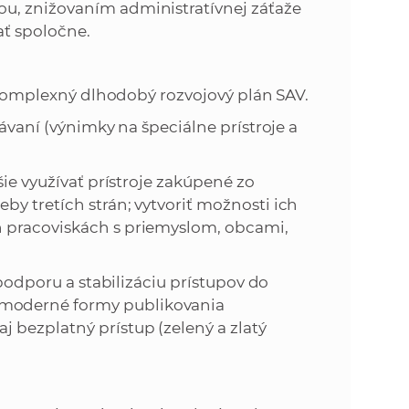
ou, znižovaním administratívnej záťaže
ať spoločne.
komplexný dlhodobý rozvojový plán SAV.
vaní (výnimky na špeciálne prístroje a
e využívať prístroje zakúpené zo
by tretích strán; vytvoriť možnosti ich
h pracoviskách s priemyslom, obcami,
odporu a stabilizáciu prístupov do
 moderné formy publikovania
 bezplatný prístup (zelený a zlatý