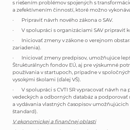
s riešením problémov spojených s transformáci
a zefektívnením činností, ktoré možno vykonáv
· Pripraviť návrh nového zákona o SAV.
· V spolupráci s organizáciami SAV pripraviť 
· Iniciovať zmeny v zákone o verejnom obstará
zariadenia).
· Iniciovať zmeny predpisov, umožňujúce lepši
Štrukturálnych fondov EÚ, aj pre výskumné potre
používania v startupoch, prípadne v spoločnýc
vysokými školami (ďalej VŠ).
· V spolupráci s CVTI SR vypracovať návrh na p
vedeckých a odborných databáz a podporovať
a vydávania vlastných časopisov umožňujúcich aj
štandard).
V ekonomickej a finančnej oblasti