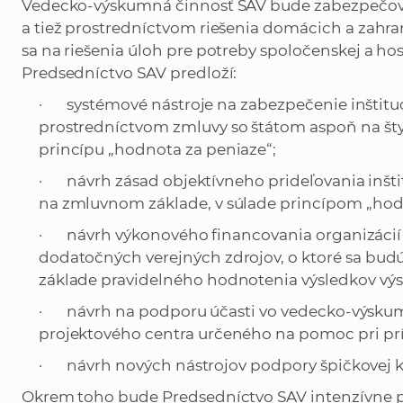
Vedecko-výskumná činnosť SAV bude zabezpečova
a tiež prostredníctvom riešenia domácich a zahr
sa na riešenia úloh pre potreby spoločenskej a ho
Predsedníctvo SAV predloží:
· systémové nástroje na zabezpečenie inštitu
prostredníctvom zmluvy so štátom aspoň na šty
princípu „hodnota za peniaze“;
· návrh zásad objektívneho prideľovania inštitu
na zmluvnom základe, v súlade princípom „hod
· návrh výkonového financovania organizácií S
dodatočných verejných zdrojov, o ktoré sa bud
základe pravidelného hodnotenia výsledkov vý
· návrh na podporu účasti vo vedecko-výskumn
projektového centra určeného na pomoc pri prí
· návrh nových nástrojov podpory špičkovej kv
Okrem toho bude Predsedníctvo SAV intenzívne p