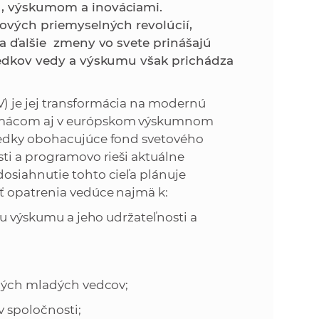
k
u, výskumom a inováciami.
o
nových priemyselných revolúcií,
n
c
 a ďalšie zmeny vo svete prinášajú
h
sledkov vedy a výskumu však prichádza
k
S
A
a
) je jej transformácia na modernú
V
domácom aj v európskom výskumnom
c
ledky obohacujúce fond svetového
ti a programovo rieši aktuálne
h
osiahnutie tohto cieľa plánuje
ť opatrenia vedúce najmä k:
S
 výskumu a jeho udržateľnosti a
A
V
ých mladých vedcov;
 spoločnosti;