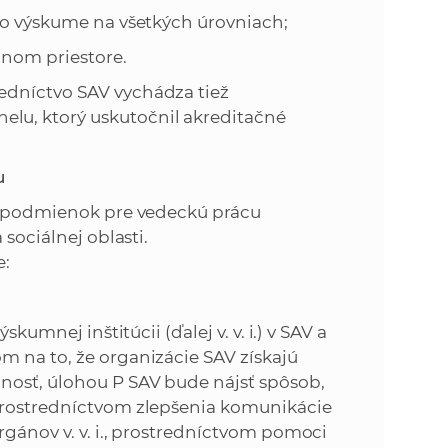
 výskume na všetkých úrovniach;
nom priestore.
edníctvo SAV vychádza tiež
lu, ktorý uskutočnil akreditačné
u
ie podmienok pre vedeckú prácu
 sociálnej oblasti.
e:
mnej inštitúcii (ďalej v. v. i.) v SAV a
m na to, že organizácie SAV získajú
nosť, úlohou P SAV bude nájsť spôsob,
 prostredníctvom zlepšenia komunikácie
rgánov v. v. i., prostredníctvom pomoci