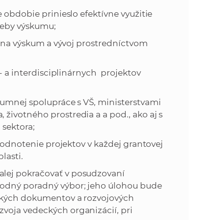
bdobie prinieslo efektívne využitie
reby výskumu;
 na výskum a vývoj prostredníctvom
 a interdisciplinárnych projektov
mnej spolupráce s VŠ, ministerstvami
životného prostredia a a pod., ako aj s
 sektora;
odnotenie projektov v každej grantovej
lasti.
lej pokračovať v posudzovaní
odný poradný výbor; jeho úlohou bude
ických dokumentov a rozvojových
voja vedeckých organizácií, pri