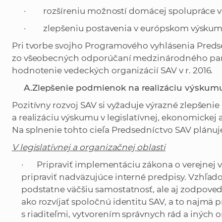
· rozšíreniu možností domácej spolupráce vo
· zlepšeniu postavenia v európskom výskum
Pri tvorbe svojho Programového vyhlásenia Preds
zo všeobecných odporúčaní medzinárodného pane
hodnotenie vedeckých organizácií SAV v r. 2016.
A.
Zlepšenie podmienok na realizáciu výskum
Pozitívny rozvoj SAV si vyžaduje výrazné zlepšen
a realizáciu výskumu v legislatívnej, ekonomickej a
Na splnenie tohto cieľa Predsedníctvo SAV plánuj
V legislatívnej a organizačnej oblasti
· Pripraviť implementáciu zákona o verejnej výsku
pripraviť nadväzujúce interné predpisy. Vzhľado
podstatne väčšiu samostatnosť, ale aj zodpoved
ako rozvíjať spoločnú identitu SAV, a to najmä
s riaditeľmi, vytvorením správnych rád a iných o