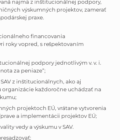
ná najmä z inštitucionálnej podpory,
aničných výskumných projektov, zamerať
spodárskej praxe.
cionálneho financovania
ri roky vopred, s rešpektovaním
cionálnej podpory jednotlivým v. v. i.
nota za peniaze“;
AV z inštitucionálnych, ako aj
ú organizácie každoročne uchádzať na
skumu;
ých projektoch EÚ, vrátane vytvorenia
prave a implementácii projektov EÚ;
ality vedy a výskumu v SAV.
resadzovať: