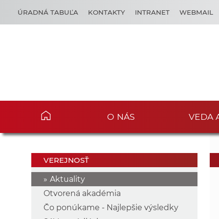
ÚRADNÁ TABUĽA
KONTAKTY
INTRANET
WEBMAIL
O NÁS
VEDA 
VEREJNOSŤ
Aktuality
Otvorená akadémia
Čo ponúkame - Najlepšie výsledky