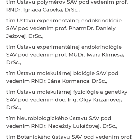
tím
Ústavu polymérov SAV
pod vedením
prof.
RNDr. Ignáca Capeka, DrSc.,
tím
Ústavu experimentálnej endokrinológie
SAV
pod vedením
prof. PharmDr. Daniely
Ježovej, DrSc.,
tím
Ústavu experimentálnej endokrinológie
SAV
pod vedením
prof. MUDr. Iwara Klimeša,
DrSc.,
tím
Ústavu molekulárnej biológie SAV
pod
vedením
RNDr. Jána Kormanca, DrSc.,
tím
Ústavu molekulárnej fyziológie a genetiky
SAV
pod vedením
doc. Ing. Oľgy Križanovej,
DrSc.,
tím
Neurobiologického ústavu SAV
pod
vedením
RNDr. Nadeždy Lukáčovej, DrSc.,
tím
Botanického ústavu SAV
pod vedením
prof.