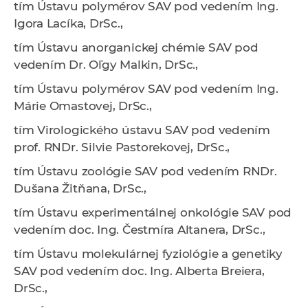
tím
Ústavu polymérov SAV
pod vedením
Ing.
Igora Lacíka, DrSc.,
tím
Ústavu anorganickej chémie SAV
pod
vedením
Dr. Oľgy Malkin, DrSc.,
tím
Ústavu polymérov SAV
pod vedením
Ing.
Márie Omastovej, DrSc.,
tím
Virologického ústavu SAV
pod vedením
prof. RNDr. Silvie Pastorekovej, DrSc.,
tím
Ústavu zoológie SAV
pod vedením
RNDr.
Dušana Žitňana, DrSc.,
tím
Ústavu experimentálnej onkológie SAV
pod
vedením
doc. Ing. Čestmíra Altanera, DrSc.,
tím
Ústavu molekulárnej fyziológie a genetiky
SAV
pod vedením
doc. Ing. Alberta Breiera,
DrSc.,