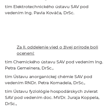
tím
Elektrotechnického ústavu SAV
pod
vedením
Ing. Pavla Kováča, DrSc.
Za II. oddelenie vied o živej prírode boli
ocenení:
tím
Chemického ústavu SAV
pod vedením
Ing.
Petra Gemeinera, DrSc.,
tím
Ústavu anorganickej chémie SAV
pod
vedením
RNDr. Petra Komadela, DrSc.,
tím
Ústavu fyziológie hospodárskych zvierat
SAV
pod vedením
doc. MVDr. Juraja Koppela,
DrSc.,