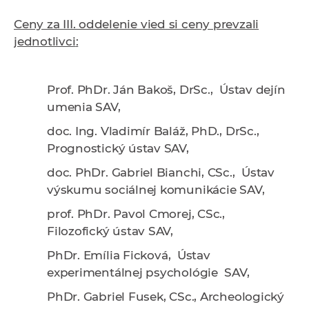
Ceny za III. oddelenie vied
si ceny prevzali
jednotlivci
:
Prof. PhDr. Ján Bakoš, DrSc
., Ústav dejín
umenia SAV,
doc. Ing. Vladimír Baláž, PhD., DrSc
.,
Prognostický ústav SAV,
doc. PhDr. Gabriel Bianchi, CSc.
, Ústav
výskumu sociálnej komunikácie SAV,
prof. PhDr. Pavol Cmorej, CSc
.,
Filozofický ústav SAV,
PhDr. Emília Ficková
, Ústav
experimentálnej psychológie SAV,
PhDr. Gabriel Fusek, C
Sc., Archeologický