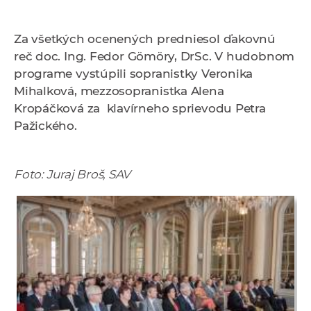
Za všetkých ocenených predniesol ďakovnú
reč d
oc. Ing. Fedor Gömöry, DrSc.
V hudobnom
programe vystúpili sopranistky Veronika
Mihalková, mezzosopranistka Alena
Kropáčková za klavírneho sprievodu Petra
Pažického.
Foto: Juraj Broš, SAV