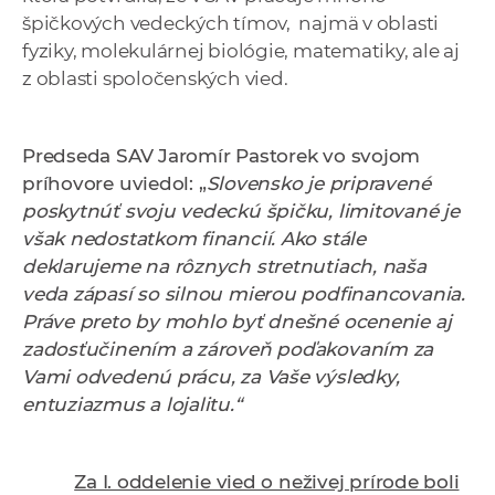
špičkových vedeckých tímov, najmä v oblasti
fyziky, molekulárnej biológie, matematiky, ale aj
z oblasti spoločenských vied.
Predseda SAV Jaromír Pastorek vo svojom
príhovore uviedol: „
Slovensko je pripravené
poskytnúť svoju vedeckú špičku, limitované je
však nedostatkom financií. Ako stále
deklarujeme na rôznych stretnutiach, naša
veda zápasí so silnou mierou podfinancovania.
Práve preto by mohlo byť dnešné ocenenie aj
zadosťučinením a zároveň poďakovaním za
Vami odvedenú prácu, za Vaše výsledky,
entuziazmus a lojalitu
.“
Za I. oddelenie vied o neživej prírode boli