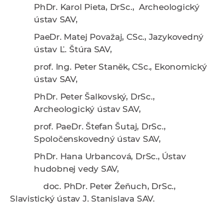
PhDr. Karol Pieta, DrSc
., Archeologický
ústav SAV,
PaeDr. Matej Považaj, CSc.
, Jazykovedný
ústav Ľ. Štúra SAV,
prof. Ing. Peter Staněk, CSc.,
Ekonomický
ústav SAV,
PhDr. Peter Šalkovský, DrSc
.,
Archeologický ústav SAV,
prof. PaeDr. Štefan Šutaj, DrSc
.,
Spoločenskovedný ústav SAV,
PhDr. Hana Urbancová, DrSc., Ústav
hudobnej vedy SAV,
doc. PhDr. Peter Žeňuch, DrSc
.,
Slavistický ústav J. Stanislava SAV.