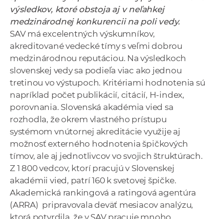
a
výsledkov, ktoré obstoja aj v neľahkej
c
medzinárodnej konkurencii na poli vedy.
o
SAV má excelentných výskumníkov,
v
akreditované vedecké tímy s veľmi dobrou
n
medzinárodnou reputáciou. Na výsledkoch
í
slovenskej vedy sa podieľa viac ako jednou
k
tretinou vo výstupoch. Kritériami hodnotenia sú
o
napríklad počet publikácií, citácií, H-index,
c
porovnania. Slovenská akadémia vied sa
h
rozhodla, že okrem vlastného prístupu
S
systémom vnútornej akreditácie využije aj
A
možnosť externého hodnotenia špičkových
V
tímov, ale aj jednotlivcov vo svojich štruktúrach.
Z 1 800 vedcov, ktorí pracujú v Slovenskej
akadémii vied, patrí 160 k svetovej špičke.
Akademická rankingová a ratingová agentúra
(ARRA) pripravovala deväť mesiacov analýzu,
ktorá potvrdila, že v SAV pracuje mnoho