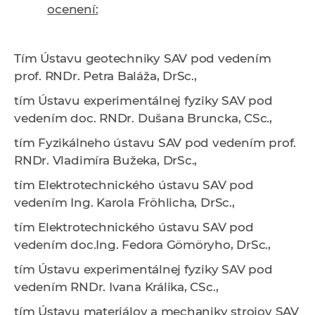
ocenení:
Tím Ústavu geotechniky SAV pod vedením
prof. RNDr. Petra Baláža, DrSc
.,
tím
Ústavu experimentálnej fyziky SAV
pod
vedením
doc. RNDr. Dušana Bruncka, CSc.,
tím
Fyzikálneho ústavu SAV
pod vedením
prof.
RNDr. Vladimíra Bužeka, DrSc.,
tím
Elektrotechnického ústavu SAV
pod
vedením
Ing. Karola Fröhlicha, DrSc.,
tím
Elektrotechnického ústavu SAV
pod
vedením
doc.Ing. Fedora Gömöryho, DrSc.,
tím
Ústavu experimentálnej fyziky SAV
pod
vedením
RNDr. Ivana Králika, CSc.,
tím
Ústavu materiálov a mechaniky strojov SAV