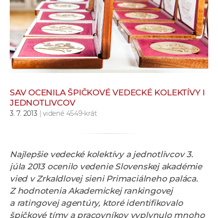
e
v
p
r
a
c
o
v
SAV OCENILA ŠPIČKOVÉ VEDECKÉ KOLEKTÍVY I
JEDNOTLIVCOV
n
3. 7. 2013
| videné 4549-krát
í
č
k
a
Najlepšie vedecké kolektívy a jednotlivcov 3.
c
júla 2013 ocenilo vedenie Slovenskej akadémie
h
vied v Zrkaldlovej sieni Primaciálneho paláca.
a
Z hodnotenia Akademickej rankingovej
p
a ratingovej agentúry, ktoré identifikovalo
r
špičkové tímy a pracovníkov vyplynulo mnoho