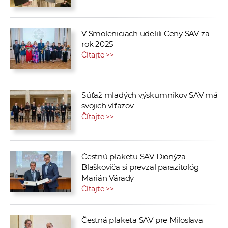
V Smoleniciach udelili Ceny SAV za
rok 2025
Čítajte >>
Súťaž mladých výskumníkov SAV má
svojich víťazov
Čítajte >>
Čestnú plaketu SAV Dionýza
Blaškoviča si prevzal parazitológ
Marián Várady
Čítajte >>
Čestná plaketa SAV pre Miloslava