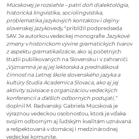
Múcskovej je rozsiahle – patrí doň dialektológia,
historická lingvistika, sociolingvistika,
problematika jazykových kontaktov i dejiny
slovenskej jazykovedy,“
priblížil podpredseda
SAV. Je autorkou vedeckej monografie
Jazykové
zmeny v historickom vývine gramatických tvarov
z aspektu gramatikalizácie
, ako aj početných
štúdií publikovaných na Slovensku i v zahraničí.
„Významná je aj jej lektorská a prednášková
činnosť na Letnej škole slovenského jazyka a
kultúry Studia Academica Slovaca, ako aj jej
aktivity súvisiace s organizáciou vedeckých
konferencií a ďalších odborných podujatí,“
doplnil M. Radvanský. Gabriela Múcsková je
výraznou vedeckou osobnosťou, ktorá je vďaka
svojim odborným aj ľudským kvalitám uznávaná
a rešpektovaná v domácej i medzinárodnej
vedeckej komunite.