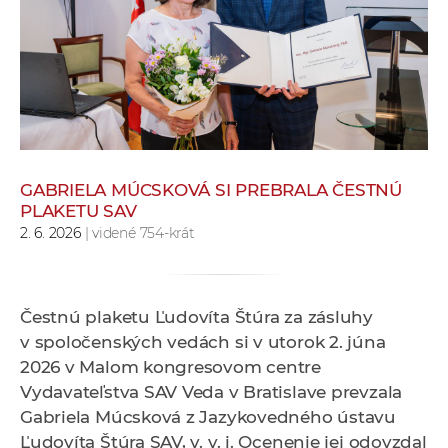
e
v
p
r
a
c
o
v
GABRIELA MÚCSKOVÁ SI PREBRALA ČESTNÚ
PLAKETU SAV
n
2. 6. 2026
| videné 754-krát
í
č
k
a
Čestnú plaketu Ľudovíta Štúra za zásluhy
c
v spoločenských vedách si v utorok 2. júna
h
2026 v Malom kongresovom centre
a
Vydavateľstva SAV Veda v Bratislave prevzala
p
Gabriela Múcsková z Jazykovedného ústavu
r
Ľudovíta Štúra SAV, v. v. i. Ocenenie jej odovzdal