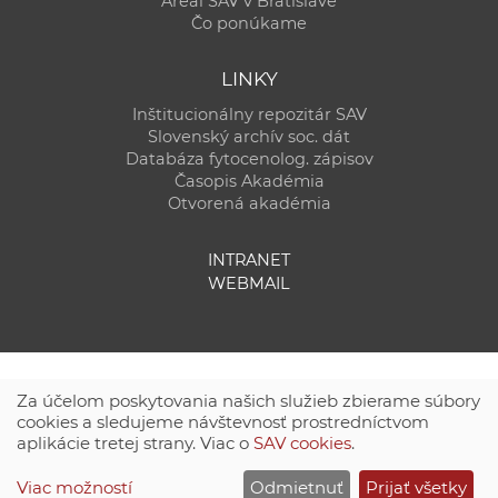
Areál SAV v Bratislave
Čo ponúkame
LINKY
Inštitucionálny repozitár SAV
Slovenský archív soc. dát
Databáza fytocenolog. zápisov
Časopis Akadémia
Otvorená akadémia
INTRANET
WEBMAIL
Za účelom poskytovania našich služieb zbierame súbory
cookies a sledujeme návštevnosť prostredníctvom
aplikácie tretej strany. Viac o
SAV cookies
.
Technická podpora:
CSČ SAV, v. v. i. - Výpočtové stredisko SAV
Viac možností
Odmietnuť
Prijať všetky
Site map
|
Zásady ochrany súkromných údajov