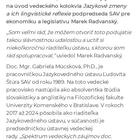
a
na úvod vedeckého kolokvia
Jazykové zmeny
c
a ich lingvistické reflexie
podpredseda SAV pre
o
ekonomiku a legislatívu Marek Radvanský.
v
„Som veľmi rád, že môžem otvoriť toto podujatie
n
takou slávnostnou udalosťou a uctiť si
í
niekoľkoročnú riaditeľku ústavu, s ktorou som
k
rád spolupracoval,“
uviedol Marek Radvanský.
o
Doc. Mgr. Gabriela Múcsková, PhD., je
c
pracovníčkou Jazykovedného ústavu Ľudovíta
h
Štúra SAV od roku 1989. Na toto vedecké
S
pracovisko nastúpila ako absolventka štúdia
A
slovakistiky a anglistiky na Filozofickej fakulte
V
Univerzity Komenského v Bratislave. V rokoch
2017 až 2024 pôsobila ako riaditeľka
Jazykovedného ústavu, v súčasnosti je
predsedníčkou ústavnej vedeckej
rady.
„Spektrum vedeckých záujmov doc.