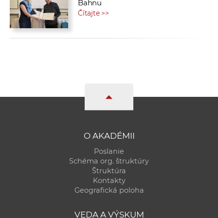
Bahnu
Čítajte >>
O AKADÉMII
Poslanie
Schéma org. štruktúry
Štruktúra
Kontakty
Geografická poloha
VEDA A VÝSKUM