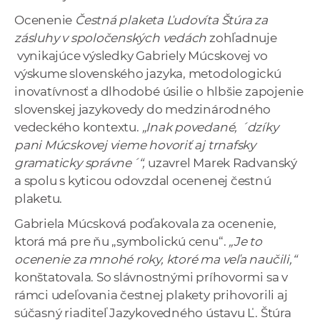
Ocenenie
Čestná plaketa Ľudovíta Štúra za
zásluhy v spoločenských vedách
zohľadnuje
vynikajúce výsledky Gabriely Múcskovej vo
výskume slovenského jazyka, metodologickú
inovatívnosť a dlhodobé úsilie o hlbšie zapojenie
slovenskej jazykovedy do medzinárodného
vedeckého kontextu.
„Inak povedané, ´dzíky
pani Múcskovej vieme hovoriť aj trnafsky
gramaticky správne´“,
uzavrel Marek Radvanský
a spolu s kyticou odovzdal ocenenej čestnú
plaketu.
Gabriela Múcsková poďakovala za ocenenie,
ktorá má pre ňu „symbolickú cenu“.
„Je to
ocenenie za mnohé roky, ktoré ma veľa naučili,“
konštatovala. So slávnostnými príhovormi sa v
rámci udeľovania čestnej plakety prihovorili aj
súčasný riaditeľ Jazykovedného ústavu Ľ. Štúra