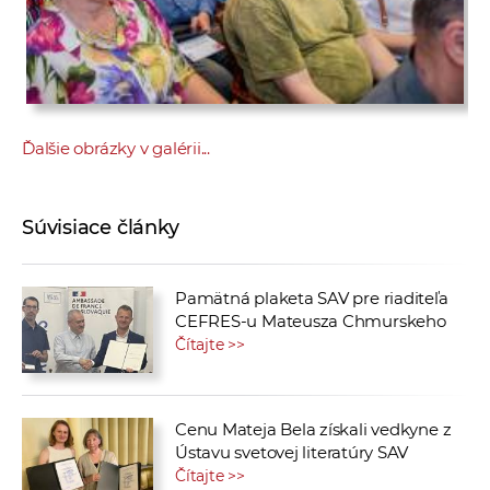
Ďalšie obrázky v galérii...
Súvisiace články
Pamätná plaketa SAV pre riaditeľa
CEFRES-u Mateusza Chmurskeho
Čítajte >>
Cenu Mateja Bela získali vedkyne z
Ústavu svetovej literatúry SAV
Čítajte >>