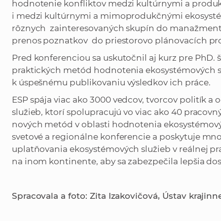
hodnotenie konfliktov medzi kultúrnymi a prod
i medzi kultúrnymi a mimoprodukčnými ekosysté
rôznych zainteresovaných skupín do manažmentu
prenos poznatkov do priestorovo plánovacích pr
Pred konferenciou sa uskutočnil aj kurz pre PhD.
praktických metód hodnotenia ekosystémových slu
k úspešnému publikovaniu výsledkov ich práce.
ESP spája viac ako 3000 vedcov, tvorcov politík a
služieb, ktorí spolupracujú vo viac ako 40 praco
nových metód v oblasti hodnotenia ekosystémovýc
svetové a regionálne konferencie a poskytuje mno
uplatňovania ekosystémových služieb v reálnej pra
na inom kontinente, aby sa zabezpečila lepšia do
Spracovala a foto: Zita Izakovičová, Ústav krajinnej