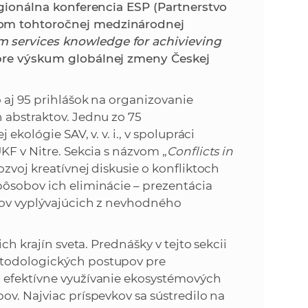
k
regionálna konferencia ESP (Partnerstvo
o
om tohtoročnej medzinárodnej
n
c
 services knowledge for achivieving
h
 pre výskum globálnej zmeny Českej
k
S
A
a
o aj 95 prihlášok na organizovanie
V
 abstraktov. Jednu zo 75
c
ekológie SAV, v. v. i., v spolupráci
KF v Nitre. Sekcia s názvom „
Con
flicts in
h
zvoj kreatívnej diskusie o konfliktoch
pôsobov ich eliminácie – prezentácia
S
ktov vyplývajúcich z nevhodného
A
ch krajín sveta. Prednášky v tejto sekcii
todologických postupov pre
V
a efektívne využívanie ekosystémových
pov. Najviac príspevkov sa sústredilo na