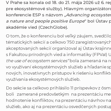
V Prahe sa konala od 18. do 21. mája 2026 už 6. 
pre ekosystémové služby).
Hlavným organizátor
konferencie ESP
s názvom
„Advancing ecosystem
a nature and people positive Europe
“ bol Ústav
akadémie vied (CzechGlobe).
O tom, že o konferenciu bol veľký záujem, svedčil
tématických sekcií a celkovo 750 zaregistrovaných
akceptovaných sekcií organizoval aj Ústav krajinnej 
s Fakultou prírodných vied a informatiky (FPVaI) U
the use of ecosystem services“
bola zameraná na ro
vo využívaní ekosystémových služieb a hľadanie s
nových, inovatívnych prístupov k riešeniu konfli
využívania ekosystémových služieb.
Do sekcie sa celkovo prihlásilo 11 príspevkov z ôsmi
boli zamerané predovšetkým na prezentáciu me
hodnotenie konfliktov, na prezentáciu návrhov n
služieb, ​​ako aj na prezentáciu osvedčených postu