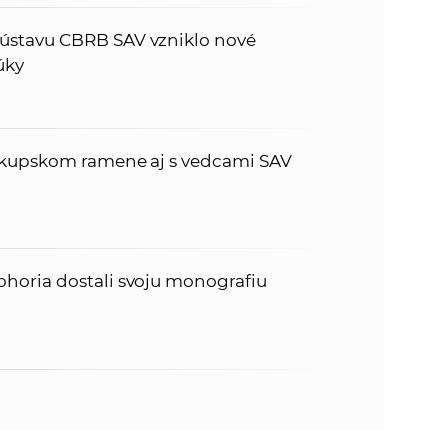
ústavu CBRB SAV vzniklo nové
úky
skupskom ramene aj s vedcami SAV
horia dostali svoju monografiu