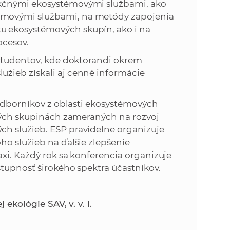
ukčnými ekosystémovými službami, ako
movými službami, na metódy zapojenia
 ekosystémových skupín, ako i na
ocesov.
 študentov, kde doktorandi okrem
žieb získali aj cenné informácie
 odborníkov z oblasti ekosystémových
vných skupinách zameraných na rozvoj
h služieb. ESP pravidelne organizuje
ho služieb na ďalšie zlepšenie
xi. Každý rok sa konferencia organizuje
stupnosť širokého spektra účastníkov.
 ekológie SAV, v. v. i.