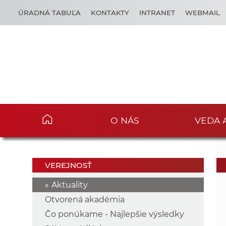
ÚRADNÁ TABUĽA
KONTAKTY
INTRANET
WEBMAIL
O NÁS
VEDA 
VEREJNOSŤ
Aktuality
Otvorená akadémia
Čo ponúkame - Najlepšie výsledky