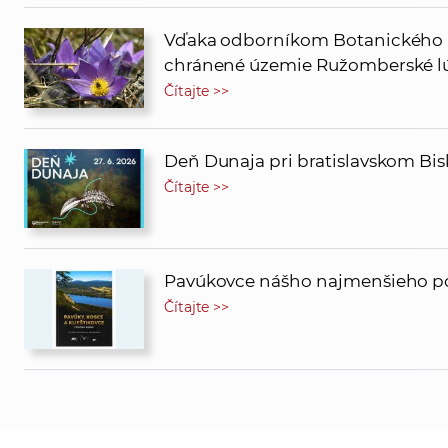
Vďaka odborníkom Botanického 
chránené územie Ružomberské l
Čítajte >>
Deň Dunaja pri bratislavskom Bi
Čítajte >>
Pavúkovce nášho najmenšieho po
Čítajte >>