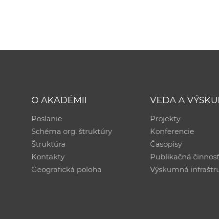
O AKADÉMII
VEDA A VÝSK
Poslanie
Projekty
Schéma org. štruktúry
Konferencie
Štruktúra
Časopisy
Kontakty
Publikačná činnos
Geografická poloha
Výskumná infraštr