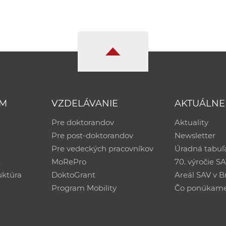
UM
VZDELÁVANIE
AKTUÁLNE
Pre doktorandov
Aktuality
Pre post-doktorandov
Newsletter
Pre vedeckých pracovníkov
Úradná tabuľ
ť
MoRePro
70. výročie S
uktúra
DoktoGrant
Areál SAV v Br
Program Mobility
Čo ponúkam