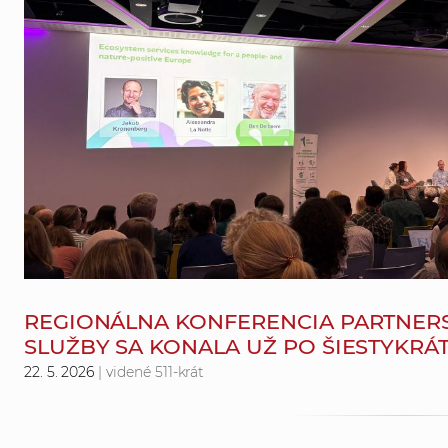
REGIONÁLNA KONFERENCIA PARTNER
SLUŽBY SA KONALA UŽ PO ŠIESTYKRÁ
22. 5. 2026
| videné 511-krát