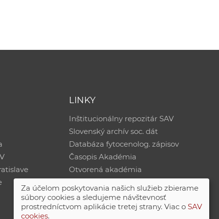
LINKY
Inštitucionálny repozitár SAV
Slovenský archív soc. dát
a
Databáza fytocenolog. zápisov
AV
Časopis Akadémia
atislave
Otvorená akadémia
e
Za účelom poskytovania našich služieb zbierame
súbory cookies a sledujeme návštevnosť
prostredníctvom aplikácie tretej strany. Viac o
SAV
cookies
.