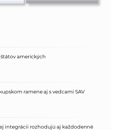
h štátov amerických
skupskom ramene aj s vedcami SAV
ej integrácii rozhodujú aj každodenné