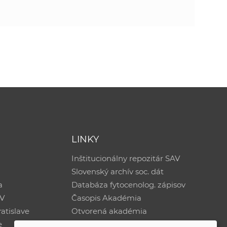
LINKY
Inštitucionálny repozitár SAV
Slovenský archív soc. dát
a
Databáza fytocenolog. zápisov
AV
Časopis Akadémia
atislave
Otvorená akadémia
e