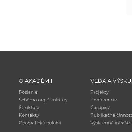
O AKADÉMII
VEDA A VÝSK
Poslanie
Projekty
Schéma org. štruktúry
Konferencie
Štruktúra
Časopisy
Kontakty
Publikačná činnos
Geografická poloha
Výskumná infraštr