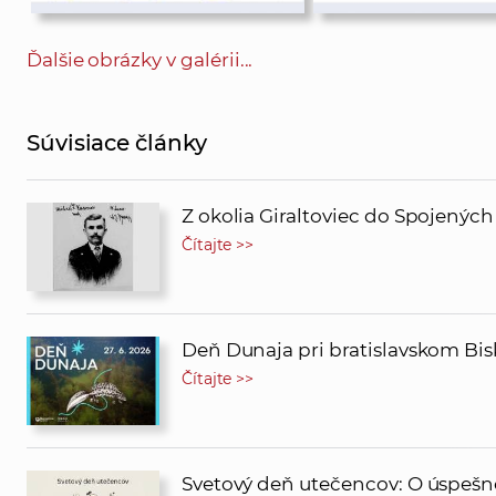
Ďalšie obrázky v galérii...
Súvisiace články
Z okolia Giraltoviec do Spojenýc
Čítajte >>
Deň Dunaja pri bratislavskom Bi
Čítajte >>
Svetový deň utečencov: O úspešn