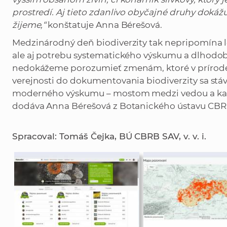
prostredí. Aj tieto zdanlivo obyčajné druhy dokážu 
žijeme,“
konštatuje Anna Bérešová.
Medzinárodný deň biodiverzity tak nepripomína 
ale aj potrebu systematického výskumu a dlhodobé
nedokážeme porozumieť zmenám, ktoré v prírode 
verejnosti do dokumentovania biodiverzity sa stáv
moderného výskumu – mostom medzi vedou a ka
dodáva Anna Bérešová z Botanického ústavu CBRB S
Spracoval: Tomáš Čejka, BÚ CBRB SAV, v. v. i.