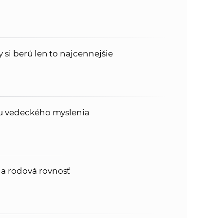
 si berú len to najcennejšie
ou vedeckého myslenia
a rodová rovnosť