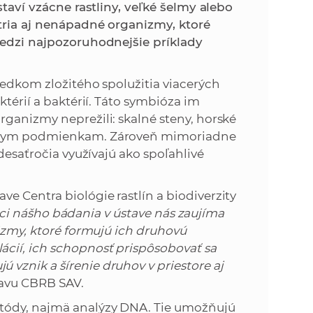
k
staví vzácne rastliny, veľké šelmy alebo
o
atria aj nenápadné organizmy, ktoré
n
c
medzi najpozoruhodnejšie príklady
h
k
S
ledkom zložitého spolužitia viacerých
A
a
ktérií a baktérií. Táto symbióza im
V
rganizmy neprežili: skalné steny, horské
c
émnym podmienkam. Zároveň mimoriadne
 desaťročia využívajú ako spoľahlivé
h
e Centra biológie rastlín a biodiverzity
S
ci nášho bádania v ústave nás zaujíma
nizmy, ktoré formujú ich druhovú
A
cií, ich schopnosť prispôsobovať sa
vznik a šírenie druhov v priestore aj
V
tavu CBRB SAV.
etódy, najmä analýzy DNA. Tie umožňujú