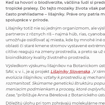
Keď sa hovorí o biodiverzite, väčšina ľudí si pred
tropické pralesy. Do tejto mozaiky života však p
často prehliadame – lišajníky. Práve ony patria 
spolupráce v prírode.
Lišajníky totiž nie sú jedným organizmom, ale výs
partnerov z rôznych ríš – najmä húb, rias, cyanoba
umožňuje osídľovať aj miesta, kde by mnohé iné o
oblasti či staré kmene stromov vystavené extr
citlivo reagujú na zmeny prostredia, a preto sa už
bioindikátory kvality životného prostredia.
Výsledkom výskumu lišajníkov na Botanickom ústav
SAV, v. v. i., je aj projekt
Lišajníky Slovenska
.
„V rám
evolúcia lišajníkov, vzťahy k prostrediu aj mecha
rozmanitosť. Skúmame genetickú štruktúru populá
meniacim podmienkam a procesy, ktoré ovplyvňujú 
čase,“
približuje Anna Bérešová z Botanického ús
Dôležitú úlohu pri tom zohrávajú molekulárne m