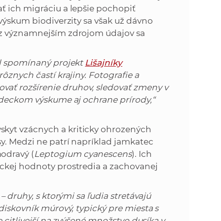
ť ich migráciu a lepšie pochopiť
 výskum biodiverzity sa však už dávno
az významnejším zdrojom údajov sa
ol spomínaný projekt
Lišajníky
rôznych častí krajiny. Fotografie a
ať rozšírenie druhov, sledovať zmeny v
vedeckom výskume aj ochrane prírody,“
kyt vzácnych a kriticky ohrozených
y. Medzi ne patrí napríklad jamkatec
odravý (
Leptogium cyanescens
). Ich
ickej hodnoty prostredia a zachovanej
– druhy, s ktorými sa ľudia stretávajú
diskovník múrový, typický pre miesta s
e citlivejší na zvýšené množstvo dusíka v