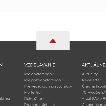
UM
VZDELÁVANIE
AKTUÁLNE
Pre doktorandov
Aktuality
Pre post-doktorandov
Newsletter
Pre vedeckých pracovníkov
Úradná tabuľ
ť
MoRePro
70. výročie S
uktúra
DoktoGrant
Areál SAV v Br
Program Mobility
Čo ponúkam