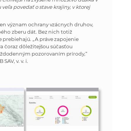
veľa povedať o stave krajiny, v ktorej
len význam ochrany vzácnych druhov,
ho zberu dát. Bez nich totiž
prebiehajú. „A práve zapojenie
a čoraz dôležitejšou súčasťou
ždodenným pozorovaním prírody,“
AV, v. v. i.