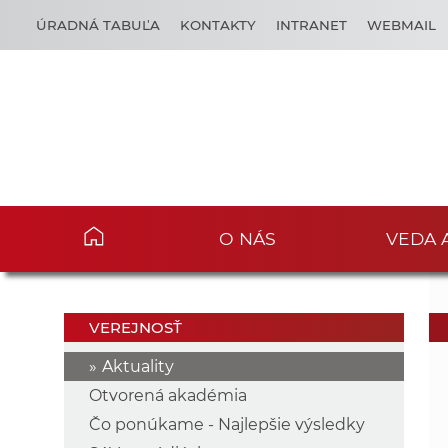
ÚRADNÁ TABUĽA
KONTAKTY
INTRANET
WEBMAIL
O NÁS
VEDA 
VEREJNOSŤ
Aktuality
Otvorená akadémia
Čo ponúkame - Najlepšie výsledky