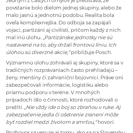
Jedným z častých omylov je predstava, že
povstanie bolo dielom jednej skupiny, alebo že
malo jasnú a jednotnú podobu. Realita bola
oveľa komplexnejšia. Do odboja sa zapájali
vojaci, partizáni aj civilisti, pričom každý z nich
mal inú úlohu.
„Partizánske jednotky nie sú
nastavené na to, aby držali frontovú líniu. Ich
úlohou sú diverzné akcie,“
približuje Posch.
Významnú úlohu zohrávali aj skupiny, ktoré sa v
tradičných rozprávaniach často prehliadajú –
ženy, menšiny či zahraniční bojovníci. Práve oni
zabezpečovali informácie, logistiku alebo
priamu podporu v teréne. V mnohých
prípadoch išlo o činnosti, ktoré rozhodovali o
prežití.
„Nie vždy ide o boj so zbraňou v ruke. Aj
zabezpečenie jedla či ošetrenie zranení môže
byť rozdiel medzi životom a smrťou,“
hovorí.
Rozhovor sa venuje aj tomu, ako sa na Slovensku