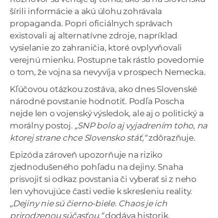
šírili informácie a akú úlohu zohrávala
propaganda. Popri oficiálnych správach
existovali aj alternatívne zdroje, napríklad
vysielanie zo zahraničia, ktoré ovplyvňovali
verejnú mienku. Postupne tak rástlo povedomie
o tom, že vojna sa nevyvíja v prospech Nemecka.
Kľúčovou otázkou zostáva, ako dnes Slovenské
národné povstanie hodnotiť. Podľa Poscha
nejde len o vojenský výsledok, ale aj o politický a
morálny postoj.
„SNP bolo aj vyjadrením toho, na
ktorej strane chce Slovensko stáť,“
zdôrazňuje.
Epizóda zároveň upozorňuje na riziko
zjednodušeného pohľadu na dejiny. Snaha
prisvojiť si odkaz povstania či vyberať si z neho
len vyhovujúce časti vedie k skresleniu reality.
„Dejiny nie sú čierno-biele. Chaos je ich
prirodzenou súčasťou,“
dodáva historik.