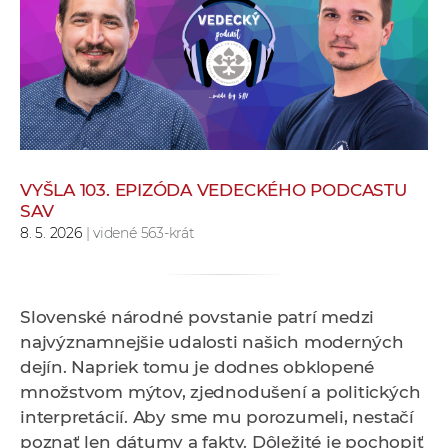
e
v
p
r
a
c
o
v
VYŠLA 103. EPIZÓDA VEDECKÉHO PODCASTU
SAV
n
8. 5. 2026
| videné 563-krát
í
č
k
a
Slovenské národné povstanie patrí medzi
c
najvýznamnejšie udalosti našich moderných
h
dejín. Napriek tomu je dodnes obklopené
a
množstvom mýtov, zjednodušení a politických
p
interpretácií. Aby sme mu porozumeli, nestačí
r
poznať len dátumy a fakty. Dôležité je pochopiť