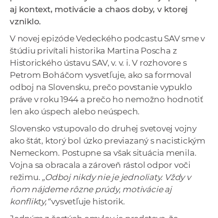
a
aj kontext, motivácie a chaos doby, v ktorej
c
vzniklo.
o
V novej epizóde Vedeckého podcastu SAV sme v
v
štúdiu privítali historika Martina Poscha z
n
Historického ústavu SAV, v. v. i. V rozhovore s
í
Petrom Boháčom vysvetľuje, ako sa formoval
k
odboj na Slovensku, prečo povstanie vypuklo
o
práve v roku 1944 a prečo ho nemožno hodnotiť
c
len ako úspech alebo neúspech.
h
Slovensko vstupovalo do druhej svetovej vojny
S
ako štát, ktorý bol úzko previazaný s nacistickým
A
Nemeckom. Postupne sa však situácia menila.
V
Vojna sa obracala a zároveň rástol odpor voči
režimu.
„Odboj nikdy nie je jednoliaty. Vždy v
ňom nájdeme rôzne prúdy, motivácie aj
konflikty,“
vysvetľuje historik.