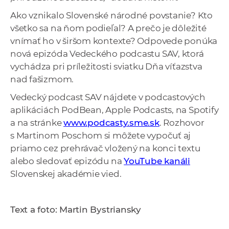
Ako vznikalo Slovenské národné povstanie? Kto
všetko sa na ňom podieľal? A prečo je dôležité
vnímať ho v širšom kontexte? Odpovede ponúka
nová epizóda Vedeckého podcastu SAV, ktorá
vychádza pri príležitosti sviatku Dňa víťazstva
nad fašizmom.
Vedecký podcast SAV nájdete v podcastových
aplikáciách PodBean, Apple Podcasts, na Spotify
a na stránke
www.podcasty.sme.sk
. Rozhovor
s Martinom Poschom si môžete vypočuť aj
priamo cez prehrávač vložený na konci textu
alebo sledovať epizódu na
YouTube kanáli
Slovenskej akadémie vied.
Text a foto: Martin Bystriansky